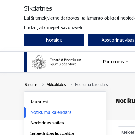
Pāriet uz lapas saturu
Sīkdatnes
Lai šī tīmekļvietne darbotos, tā izmanto obligāti nepiec
Lūdzu, atzīmējiet savu izvēli:
Noraidīt
Apstiprināt visas
Par mums
Sākums
Aktualitātes
Notikumu kalendārs
Notik
Jaunumi
Notikumu kalendārs
Noderīgas saites
Meklēt
Sabiedrības līdzdalība