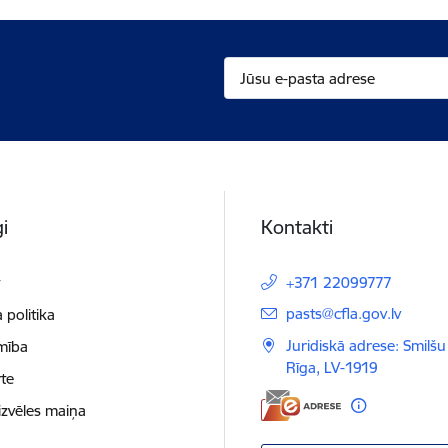
i
Kontakti
t
+371 22099777
E-pasts:
pasts@cfla.gov.lv
 politika
Juridiskā adrese: Smilšu 
mība
Rīga, LV-1919
te
izvēles maiņa