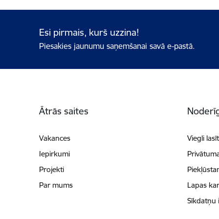
Esi pirmais, kurš uzzina!
Piesakies jaunumu saņemšanai savā e-pastā.
Kājene
Ātrās saites
Noderīg
Vakances
Viegli lasī
Iepirkumi
Privātuma
Projekti
Piekļūsta
Par mums
Lapas kar
Sīkdatņu 