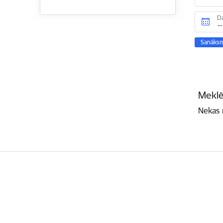
D
Sanāks
Meklē
Nekas 