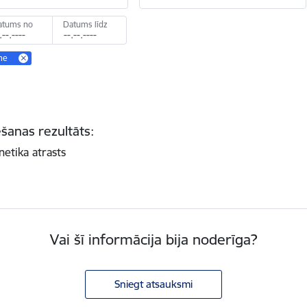
atums no
Datums līdz
me
šanas rezultāts:
netika atrasts
Vai šī informācija bija noderīga?
Sniegt atsauksmi