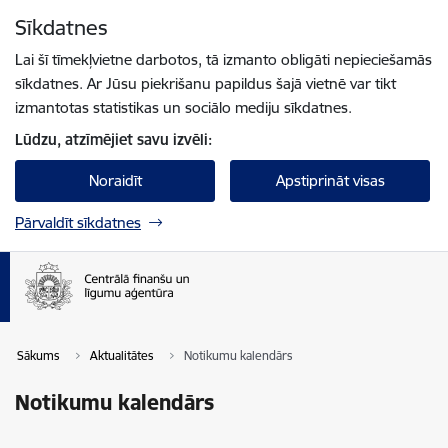
Pāriet uz lapas saturu
Sīkdatnes
Spied
lai meklētu
Enter
Lai šī tīmekļvietne darbotos, tā izmanto obligāti nepieciešamās
sīkdatnes. Ar Jūsu piekrišanu papildus šajā vietnē var tikt
izmantotas statistikas un sociālo mediju sīkdatnes.
Lūdzu, atzīmējiet savu izvēli:
Noraidīt
Apstiprināt visas
Pārvaldīt sīkdatnes
Sākums
Aktualitātes
Notikumu kalendārs
Notikumu kalendārs