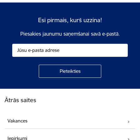
Esi pirmais, kurš uzzina!
Piesakies jaunumu saņemšanai savā e-pastā.
Kājene
Ātrās saites
Vakances
Iepirkumi