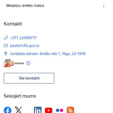
Sīkdatņu izvēles maiņa
Kontakti
+371 22099777
E-pasts:
pasts@cfla.gov.lv
Juridiskā adrese: Smilšu iela 1, Rīga, LV-1919
Visi kontakti
Sekojiet mums