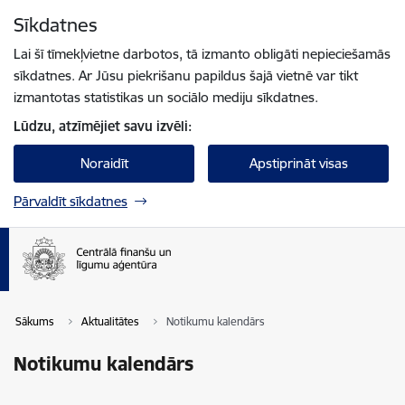
Pāriet uz lapas saturu
Sīkdatnes
Spied
lai meklētu
Enter
Lai šī tīmekļvietne darbotos, tā izmanto obligāti nepieciešamās
sīkdatnes. Ar Jūsu piekrišanu papildus šajā vietnē var tikt
izmantotas statistikas un sociālo mediju sīkdatnes.
Lūdzu, atzīmējiet savu izvēli:
Noraidīt
Apstiprināt visas
Pārvaldīt sīkdatnes
Sākums
Aktualitātes
Notikumu kalendārs
Notikumu kalendārs