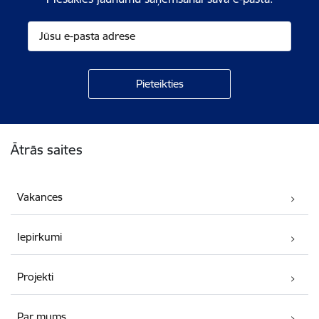
Kājene
Ātrās saites
Vakances
Iepirkumi
Projekti
Par mums