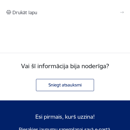
Drukāt lapu
Vai šī informācija bija noderīga?
Sniegt atsauksmi
Esi pirmais, kurš uzzina!
Piesakies jaunumu saņemšanai savā e-pastā.