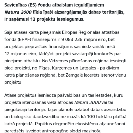
Savienības (ES) fondu atbalstam ieguldījumiem
Natura 2000
tīkla īpaši aizsargājamajās dabas teritorijās,
ir saņēmusi 12 projektu iesniegumus.
Šajā atlases kārtā pieejamais Eiropas Reģionālās attīstības
fonda (ERAF) finansējums ir 9 083 238
miljoni eiro, bet
projektos pieprasītais finansējums sasniedz vairāk nekā
12 miljonus eiro, tādējādi projekti savstarpēji konkurēs par
pieejamo atbalstu. No Vidzemes plānošanas reģiona iesniegti
pieci projekti, no Rīgas, Kurzemes un Latgales - pa diviem
katrā plānošanas reģionā, bet Zemgalē iecerēts īstenot vienu
projektu.
Atlasē projektus iesniedza pašvaldības un tās iestādes, kuru
projekta īstenošanas vieta atrodas
Natura 2000
vai tai
piegulošajā teritorijā. Tajos plānots uzlabot dabas aizsardzību
un bioloģisko daudzveidību ne mazāk kā 100 hektāru platībā
katrā projektā. Papildus degradēto ekosistēmu atjaunošanai
paredzēts izveidot antropogēno slodzi mazinošu