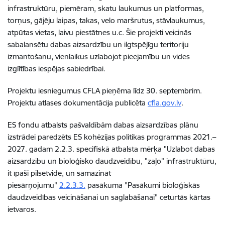
infrastruktūru, piemēram, skatu laukumus un platformas,
torņus, gājēju laipas, takas, velo maršrutus, stāvlaukumus,
atpūtas vietas, laivu piestātnes u.c. Šie projekti veicinās
sabalansētu dabas aizsardzību un ilgtspējīgu teritoriju
izmantošanu, vienlaikus uzlabojot pieejamību un vides
izglītības iespējas sabiedrībai.
Projektu iesniegumus CFLA pieņēma līdz 30. septembrim.
Projektu atlases dokumentācija publicēta
cfla.gov.lv
.
ES fondu atbalsts pašvaldībām dabas aizsardzības plānu
izstrādei paredzēts ES kohēzijas politikas programmas 2021.–
2027. gadam 2.2.3. specifiskā atbalsta mērķa "Uzlabot dabas
aizsardzību un bioloģisko daudzveidību, "zaļo" infrastruktūru,
it īpaši pilsētvidē, un samazināt
piesārņojumu"
2.2.3.3.
pasākuma "Pasākumi bioloģiskās
daudzveidības veicināšanai un saglabāšanai" ceturtās kārtas
ietvaros.