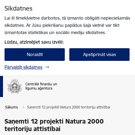
Pāriet uz lapas saturu
Sīkdatnes
Spied
lai meklētu
Enter
Lai šī tīmekļvietne darbotos, tā izmanto obligāti nepieciešamās
sīkdatnes. Ar Jūsu piekrišanu papildus šajā vietnē var tikt
izmantotas statistikas un sociālo mediju sīkdatnes.
Lūdzu, atzīmējiet savu izvēli:
Noraidīt
Apstiprināt visas
Pārvaldīt sīkdatnes
Sākums
Saņemti 12 projekti Natura 2000 teritoriju attīstībai
Saņemti 12 projekti Natura 2000
teritoriju attīstībai