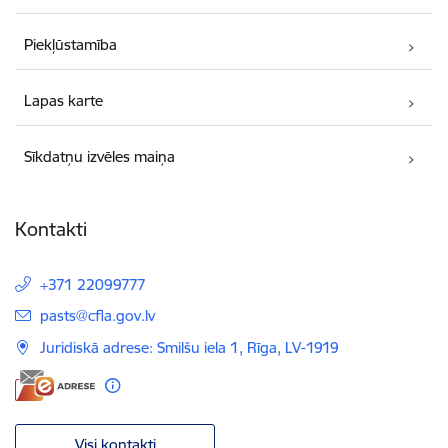
Piekļūstamība
Lapas karte
Sīkdatņu izvēles maiņa
Kontakti
+371 22099777
E-pasts:
pasts@cfla.gov.lv
Juridiskā adrese: Smilšu iela 1, Rīga, LV-1919
Visi kontakti