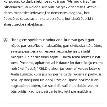
korpusos, ko darbinieki nosaukuši par "Atmiņu dārzu" un
"Ābeļdārzu", lai ikdienā šeit būtu vieglāk orientēties. Atmiņu
dārzā mitināsies iedzīvotāji ar demences diagnozi, bet
ābeļdārzs sasaucas ar skatu aiz sētas, kur dabā šobrīd ir
skaisti ziedošs ābeļdārzs.
"Kopīgiem spēkiem ir radīta vide, kur svarīgas ir gan
rūpes par veselību un labsajūtu, gan cilvēciska klātbūtne,
savstarpēja cieņa un iespēja vecumdienas pavadīt
mierpilni un ar drošības sajūtu. Dārza tēma mums ir ļoti
tuva. Protams, apkārtnē vēl ir daudz ko darīt. Ideju mums
netrūkst," atklāj "RELD diakonijas centra" valdes locekle
Anita Lubūze, kura jau no pērnā gada rudens ir pielikusi
roku apstādījumu un dobju izveidei. Īpaša nozīme ir arī
augstajām dobēm, kur sastādīti salāti un dažādi zaļumi,
būs brīdis, kad tos paši varēs likt lietā pie maltītēm.