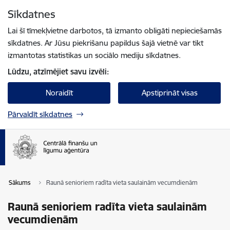
Pāriet uz lapas saturu
Sīkdatnes
Spied
lai meklētu
Enter
Lai šī tīmekļvietne darbotos, tā izmanto obligāti nepieciešamās
sīkdatnes. Ar Jūsu piekrišanu papildus šajā vietnē var tikt
izmantotas statistikas un sociālo mediju sīkdatnes.
Lūdzu, atzīmējiet savu izvēli:
Noraidīt
Apstiprināt visas
Pārvaldīt sīkdatnes
Sākums
Raunā senioriem radīta vieta saulainām vecumdienām
Raunā senioriem radīta vieta saulainām
vecumdienām