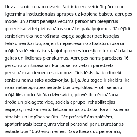
Līdz ar senioru nama izveidi šeit ir iecere veicināt pāreju no
ilgtermiņa institucionālās aprūpes uz kopienā balstītu aprūpes
modeli un attīstīt pensijas vecuma personām pieejamus
ģimeniskai videi pietuvinātus sociālos pakalpojumus. Tādējādi
senioriem tiks nodrošināta iespēja saglabāt pēc iespējas
lielāku neatkarību, saņemt nepieciešamo atbalstu drošā un
mājīgā vidē, vienlaikus ļaujot ģimenes locekļiem turpināt darba
gaitas un ikdienas pienākumus. Aprūpes nams paredzēts 16
personu izmitināšanai, kur puse no vietām paredzēta
personām ar demences diagnozi. Tiek lēsts, ka iemītnieki
senioru namu sāks apdzīvot jau jūlijā. Jau tagad ir skaidrs, ka
visas vietas aprūpes iestādē būs piepildītas. Proti, senioru
mājā tiks nodrošināta dzīvesvieta, pilnvērtīga ēdināšana,
droša un pielāgota vide, sociālā aprūpe, rehabilitācijas
iespējas, medikamentu lietošanas uzraudzība, kā arī ikdienas
atbalsts un kopības sajūta. Pēc pašreizējām aplēsēm,
apstiprinātais izcenojums vienai personai par uzturēšanos
iestādē būs 1650 eiro mēnesī. Kas attiecas uz personālu,