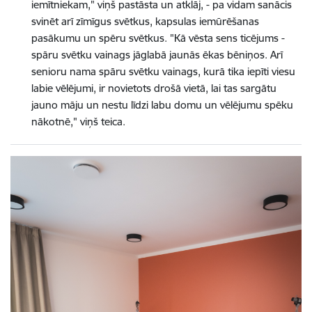
iemītniekam," viņš pastāsta un atklāj, - pa vidam sanācis
svinēt arī zīmīgus svētkus, kapsulas iemūrēšanas
pasākumu un spēru svētkus. "Kā vēsta sens ticējums -
spāru svētku vainags jāglabā jaunās ēkas bēniņos. Arī
senioru nama spāru svētku vainags, kurā tika iepīti viesu
labie vēlējumi, ir novietots drošā vietā, lai tas sargātu
jauno māju un nestu līdzi labu domu un vēlējumu spēku
nākotnē," viņš teica.