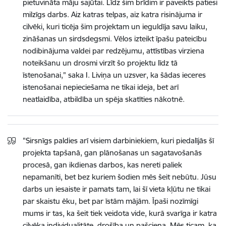
pietuvināta māju sajūtai. Līdz šim brīdim ir paveikts patiesi
milzīgs darbs. Aiz katras telpas, aiz katra risinājuma ir
cilvēki, kuri ticēja šim projektam un ieguldīja savu laiku,
zināšanas un sirdsdegsmi. Vēlos izteikt īpašu pateicību
nodibinājuma valdei par redzējumu, attīstības virziena
noteikšanu un drosmi virzīt šo projektu līdz tā
īstenošanai," saka I. Liviņa un uzsver, ka šādas ieceres
istenošanai nepieciešama ne tikai ideja, bet arī
neatlaidība, atbildība un spēja skatīties nākotnē.
"Sirsnīgs paldies arī visiem darbiniekiem, kuri piedalījās šī
projekta tapšanā, gan plānošanas un sagatavošanās
procesā, gan ikdienas darbos, kas nereti paliek
nepamanīti, bet bez kuriem šodien mēs šeit nebūtu. Jūsu
darbs un iesaiste ir pamats tam, lai šī vieta kļūtu ne tikai
par skaistu ēku, bet par īstām mājām. Īpaši nozīmīgi
mums ir tas, ka šeit tiek veidota vide, kurā svarīga ir katra
cilvēka individualitāte, drošība un pašcieņa. Mēs ticam, ka