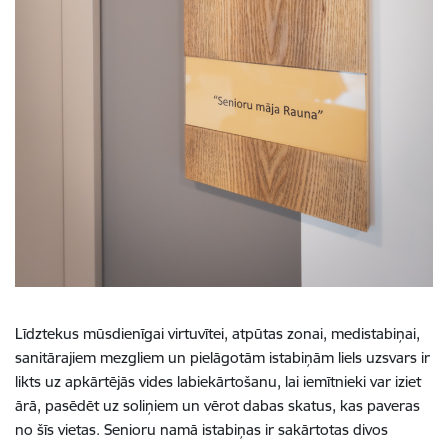
Līdztekus mūsdienīgai virtuvītei, atpūtas zonai, medistabiņai,
sanitārajiem mezgliem un pielāgotām istabiņām liels uzsvars ir
likts uz apkārtējās vides labiekārtošanu, lai iemītnieki var iziet
ārā, pasēdēt uz soliņiem un vērot dabas skatus, kas paveras
no šīs vietas. Senioru namā istabiņas ir sakārtotas divos