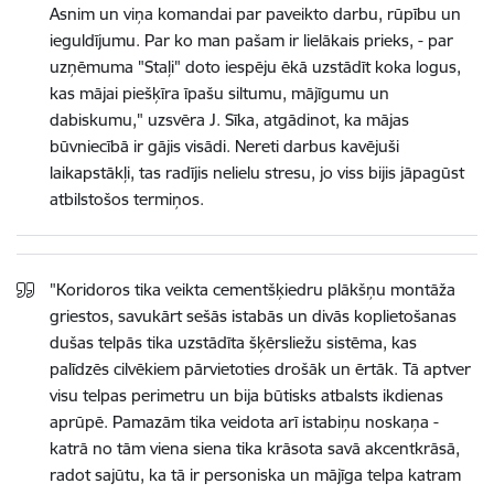
Asnim un viņa komandai par paveikto darbu, rūpību un
ieguldījumu. Par ko man pašam ir lielākais prieks, - par
uzņēmuma "Staļi" doto iespēju ēkā uzstādīt koka logus,
kas mājai piešķīra īpašu siltumu, mājīgumu un
dabiskumu," uzsvēra J. Sīka, atgādinot, ka mājas
būvniecībā ir gājis visādi. Nereti darbus kavējuši
laikapstākļi, tas radījis nelielu stresu, jo viss bijis jāpagūst
atbilstošos termiņos.
"Koridoros tika veikta cementšķiedru plākšņu montāža
griestos, savukārt sešās istabās un divās koplietošanas
dušas telpās tika uzstādīta šķērsliežu sistēma, kas
palīdzēs cilvēkiem pārvietoties drošāk un ērtāk. Tā aptver
visu telpas perimetru un bija būtisks atbalsts ikdienas
aprūpē. Pamazām tika veidota arī istabiņu noskaņa -
katrā no tām viena siena tika krāsota savā akcentkrāsā,
radot sajūtu, ka tā ir personiska un mājīga telpa katram