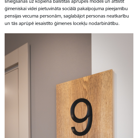
sniegšanas uz kopienā balstītas aprūpes modeli un attīstīt
ģimeniskai videi pietuvināta sociālā pakalpojuma pieejamību
pensijas vecuma personām, saglabājot personas neatkarību
un tās aprūpē iesaistīto ģimenes locekļu nodarbinātību.