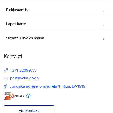
Piekļūstamība
Lapas karte
Sīkdatņu izvēles maiņa
Kontakti
+371 22099777
E-pasts:
pasts@cfla.gov.lv
Juridiskā adrese: Smilšu iela 1, Rīga, LV-1919
Visi kontakti