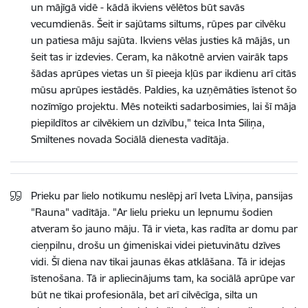
un mājīgā vidē - kādā ikviens vēlētos būt savās
vecumdienās. Šeit ir sajūtams siltums, rūpes par cilvēku
un patiesa māju sajūta. Ikviens vēlas justies kā mājās, un
šeit tas ir izdevies. Ceram, ka nākotnē arvien vairāk taps
šādas aprūpes vietas un šī pieeja kļūs par ikdienu arī citās
mūsu aprūpes iestādēs. Paldies, ka uzņēmāties īstenot šo
nozīmīgo projektu. Mēs noteikti sadarbosimies, lai šī māja
piepildītos ar cilvēkiem un dzīvību," teica Inta Siliņa,
Smiltenes novada Sociālā dienesta vadītāja.
Prieku par lielo notikumu neslēpj arī Iveta Līviņa, pansijas
"Rauna" vadītāja. "Ar lielu prieku un lepnumu šodien
atveram šo jauno māju. Tā ir vieta, kas radīta ar domu par
cieņpilnu, drošu un ģimeniskai videi pietuvinātu dzīves
vidi. Šī diena nav tikai jaunas ēkas atklāšana. Tā ir idejas
īstenošana. Tā ir apliecinājums tam, ka sociālā aprūpe var
būt ne tikai profesionāla, bet arī cilvēcīga, silta un