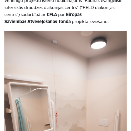
Vērienīgo projektu īsteno nodibinājums "Raunas evaņģēliski
luteriskās draudzes diakonijas centrs" ("RELD diakonijas
centrs") sadarbībā ar
CFLA
par
Eiropas
Savienības
Atveseļošanas fonda
projekta ieviešanu.