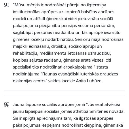
"Mūsu mērķis ir nodrošināt pāreju no ilgtermiņa
institucionālas aprūpes uz kopienā balstītas aprūpes
modeli un attīstīt ģimeniskai videi pietuvināta sociālā
pakalpojuma pieejamību pensijas vecuma personām,
saglabājot personas neatkarību un tās aprūpē iesaistīto
ģimenes locekļu nodarbinātību. Senioru māja nodrošinās
mājokli, ēdināšanu, drošību, sociālo aprūpi un
rehabilitāciju, medikamentu lietošanas uzraudzību,
kopības sajūtas radīšanu, ģimenes ārsta vizītes, citi
speciālisti tiks nodrošināti ārpakalpojumā," stāsta
nodibinājuma "Raunas evanģēliski luteriskās draudzes
diakonijas centrs" valdes locekle Anita Lubūze.
Jauna lappuse sociālās aprūpes jomā "Jūs esat atvēruši
jaunu lapaspusi sociālās jomas attīstībā Smiltenes novadā.
Šis ir spilgts apliecinājums tam, ka ilgstošās aprūpes
pakalpojumus iespējams nodrošināt cieņpilnā, ģimeniskā