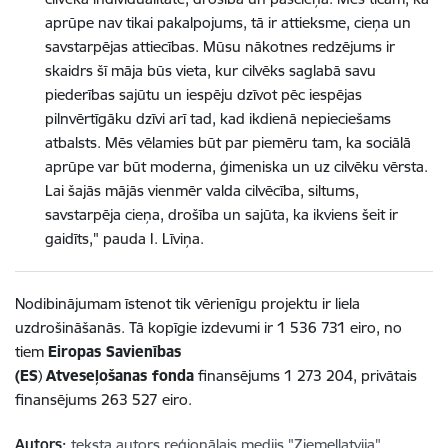
aprūpe nav tikai pakalpojums, tā ir attieksme, cieņa un
savstarpējas attiecības. Mūsu nākotnes redzējums ir
skaidrs šī māja būs vieta, kur cilvēks saglabā savu
piederības sajūtu un iespēju dzīvot pēc iespējas
pilnvērtīgāku dzīvi arī tad, kad ikdienā nepieciešams
atbalsts. Mēs vēlamies būt par piemēru tam, ka sociālā
aprūpe var būt moderna, ģimeniska un uz cilvēku vērsta.
Lai šajās mājās vienmēr valda cilvēcība, siltums,
savstarpēja cieņa, drošība un sajūta, ka ikviens šeit ir
gaidīts," pauda I. Līviņa.
Nodibinājumam īstenot tik vērienīgu projektu ir liela
uzdrošināšanās. Tā kopīgie izdevumi ir 1 536 731 eiro, no
tiem
Eiropas Savienības
(ES
)
Atveseļošanas fonda
finansējums 1 273 204, privātais
finansējums 263 527 eiro.
Autors:
teksta autors reģionālais medijs "Ziemeļlatvija"