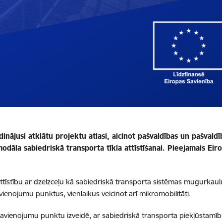
inājusi atklātu projektu atlasi, aicinot pašvaldības un pašvaldī
āla sabiedriskā transporta tīkla attīstīšanai. Pieejamais Eiro
 attīstību ar dzelzceļu kā sabiedriskā transporta sistēmas mugurkau
vienojumu punktus, vienlaikus veicinot arī mikromobilitāti.
avienojumu punktu izveidē, ar sabiedriskā transporta piekļūstamīb