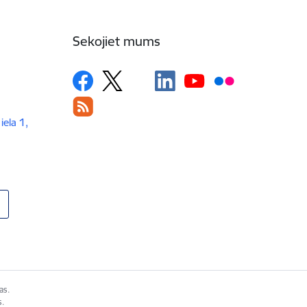
Sekojiet mums
iela 1,
as.
s.