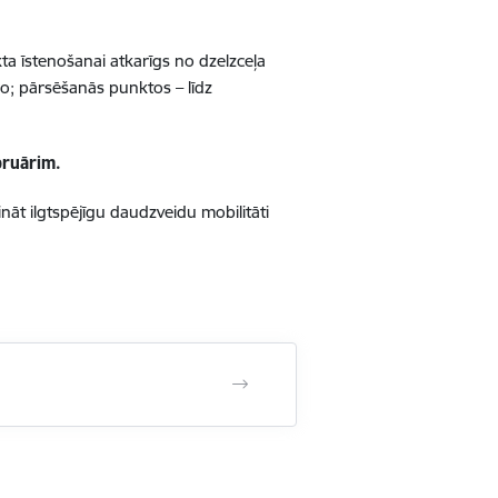
a īstenošanai atkarīgs no dzelzceļa
ro; pārsēšanās punktos – līdz
bruārim.
āt ilgtspējīgu daudzveidu mobilitāti