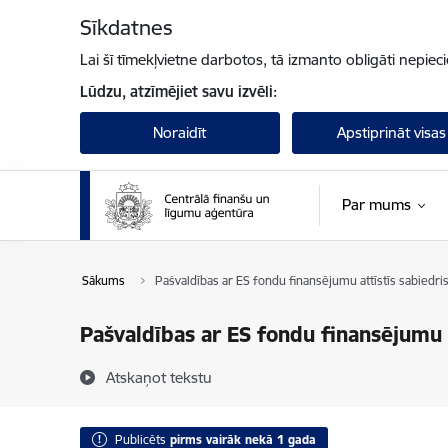
Pāriet uz lapas saturu
Sīkdatnes
Lai šī tīmekļvietne darbotos, tā izmanto obligāti nepiec
Lūdzu, atzīmējiet savu izvēli:
Noraidīt
Apstiprināt visas
Par mums
Sākums
Pašvaldības ar ES fondu finansējumu attīstīs sabiedris
Pašvaldības ar ES fondu finansējumu a
Atskaņot tekstu
Publicēts
pirms vairāk nekā 1 gada