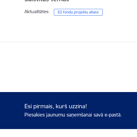
Aktualitātes:
ES fondu projektu atlase
Esi pirmais, kurš uzzina!
Piesakies jaunumu saņemšanai savā e-pastā.