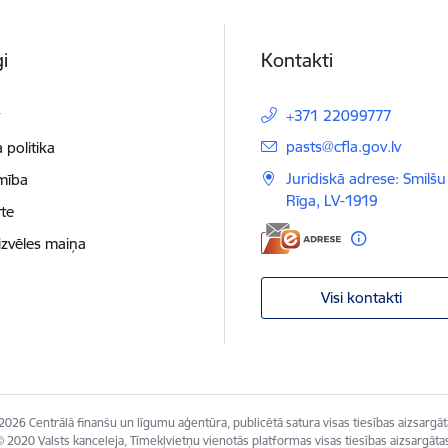
i
Kontakti
t
+371 22099777
E-pasts:
pasts@cfla.gov.lv
 politika
Juridiskā adrese: Smilšu 
mība
Rīga, LV-1919
te
izvēles maiņa
Visi kontakti
2026 Centrālā finanšu un līgumu aģentūra, publicētā satura visas tiesības aizsargāt
 2020 Valsts kanceleja, Tīmekļvietņu vienotās platformas visas tiesības aizsargāta