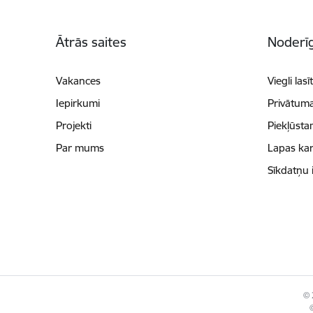
Kājene
Ātrās saites
Noderīg
Vakances
Viegli lasī
Iepirkumi
Privātuma
Projekti
Piekļūsta
Par mums
Lapas kar
Sīkdatņu 
© 
©