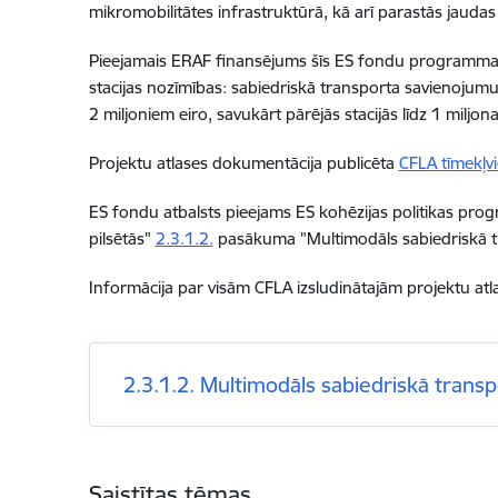
mikromobilitātes infrastruktūrā, kā arī parastās jaudas
Pieejamais ERAF finansējums šīs ES fondu programmas p
stacijas nozīmības: sabiedriskā transporta savienojumu 
2 miljoniem eiro, savukārt pārējās stacijās līdz 1 miljon
Projektu atlases dokumentācija publicēta
CFLA tīmekļv
ES fondu atbalsts pieejams ES kohēzijas politikas pro
pilsētās"
2.3.1.2.
pasākuma "Multimodāls sabiedriskā tra
Informācija par visām CFLA izsludinātajām projektu at
2.3.1.2. Multimodāls sabiedriskā transpo
Saistītas tēmas