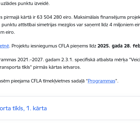
 uzlādes punktu izveidē.
irmajā kārtā ir 63 504 280 eiro. Maksimālais finansējums projekt
punktu attīstībai simetrijas mezglos var saņemt līdz 4 miljoniem ei
am eiro.
ietnē
. Projektu iesniegumus CFLA pieņems līdz
2025. gada 28. fe
grammas 2021.–2027. gadam 2.3.1. specifiskā atbalsta mērķa "Veicin
nsporta tīkls" pirmās kārtas ietvaros.
lasēm pieejama CFLA tīmekļvietnes sadaļā “
Programmas
”.
rta tīkls, 1. kārta