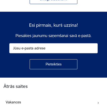
Esi pirmais, kurš uzzina!
Piesakies jaunumu saņemšanai savā e-pastā.
Kājene
Ātrās saites
Vakances