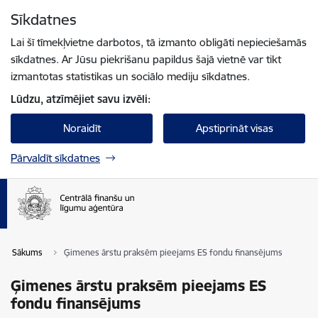
Pāriet uz lapas saturu
Sīkdatnes
Spied
lai meklētu
Enter
Lai šī tīmekļvietne darbotos, tā izmanto obligāti nepieciešamās
sīkdatnes. Ar Jūsu piekrišanu papildus šajā vietnē var tikt
izmantotas statistikas un sociālo mediju sīkdatnes.
Lūdzu, atzīmējiet savu izvēli:
Noraidīt
Apstiprināt visas
Pārvaldīt sīkdatnes
Sākums
Ģimenes ārstu praksēm pieejams ES fondu finansējums
Ģimenes ārstu praksēm pieejams ES
fondu finansējums