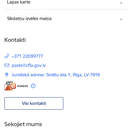
Lapas karte
Sīkdatņu izvēles maiņa
Kontakti
+371 22099777
E-pasts:
pasts@cfla.gov.lv
Juridiskā adrese: Smilšu iela 1, Rīga, LV-1919
Visi kontakti
Sekojiet mums