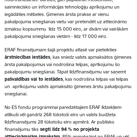
saimniecisko un informācijas tehnoloģiju aprīkojumu un
iegādāties mēbeles. Ģimenes ārsta prakse ar vienu
pakalpojuma sniegšanas vietu var pretendēt uz attiecināmo
izmaksu kopsummu līdz 15 000 eiro, ar divām vai vairākām
pakalpojuma sniegšanas vietām - līdz 17 000 eiro.
ERAF finansējumam šajā projektu atlasē var pieteikties
ārstniecības iestādes
, kas sniedz valsts apmaksātos ģimenes
ārsta pakalpojumus vai nodrošina telpas, aprīkojumu šo
pakalpojumu sniegšanai. Tāpat līdzfinansējumu var saņemt
pašvaldības vai to iestādes
, kas nodrošina telpas vai telpas
un aprīkojumu valsts apmaksāto ģimenes ārstu pakalpojumu
sniegšanai.
No ES fondu programmai paredzētajiem ERAF līdzekļiem
atlikuši vēl gandrīz 268 tūkstoši eiro un valsts budžeta
līdzfinansējums 28 tūkstošu eiro apmērā. Ar publisko
finansējumu tiks
segti līdz 94 % no projekta
attiecināmajām izmaksām
, 85% apmaksājot no ERAF un vēl