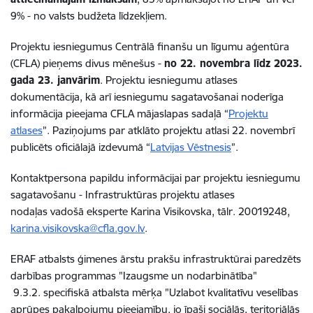
9% - no valsts budžeta līdzekļiem.
Projektu iesniegumus Centrālā finanšu un līgumu aģentūra
(CFLA) pieņems divus mēnešus -
no 22. novembra līdz 2023.
gada 23. janvārim
. Projektu iesniegumu atlases
dokumentācija, kā arī iesniegumu sagatavošanai noderīga
informācija pieejama CFLA mājaslapas sadaļā “
Projektu
atlases
”. Paziņojums par atklāto projektu atlasi 22. novembrī
publicēts oficiālajā izdevumā “
Latvijas Vēstnesis
”.
Kontaktpersona papildu informācijai par projektu iesniegumu
sagatavošanu -
Infrastruktūras projektu atlases
nodaļas
vadošā eksperte Karina Visikovska, tālr. 20019248,
karina.visikovska@cfla.gov.lv
.
ERAF atbalsts ģimenes ārstu prakšu infrastruktūrai paredzēts
darbības programmas "Izaugsme un nodarbinātība"
9.3.2. specifiskā atbalsta mērķa "Uzlabot kvalitatīvu veselības
aprūpes pakalpojumu pieejamību, jo īpaši sociālās, teritoriālās