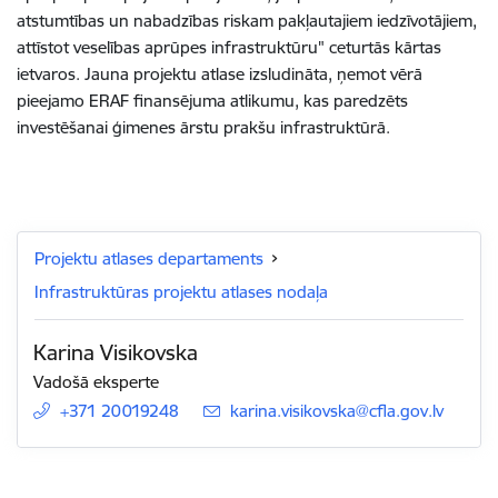
atstumtības un nabadzības riskam pakļautajiem iedzīvotājiem,
attīstot veselības aprūpes infrastruktūru" ceturtās kārtas
ietvaros. Jauna projektu atlase izsludināta, ņemot vērā
pieejamo ERAF finansējuma atlikumu, kas paredzēts
investēšanai ģimenes ārstu prakšu infrastruktūrā.
Projektu atlases departaments
Infrastruktūras projektu atlases nodaļa
Karina Visikovska
Vadošā eksperte
+371 20019248
E-pasts:
karina.visikovska@cfla.gov.lv