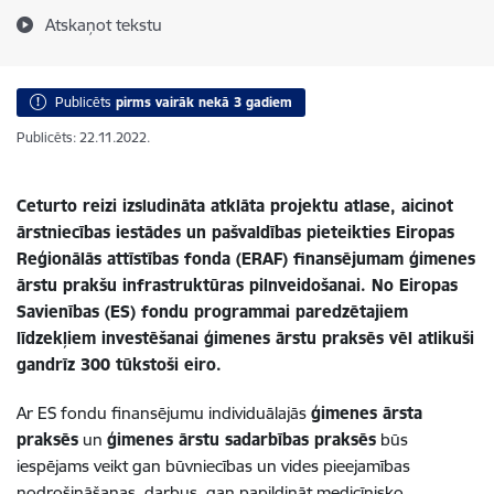
Atskaņot tekstu
Publicēts
pirms vairāk nekā 3 gadiem
Publicēts: 22.11.2022.
Ceturto reizi izsludināta atklāta projektu atlase, aicinot
ārstniecības iestādes un pašvaldības pieteikties Eiropas
Reģionālās attīstības fonda (ERAF) finansējumam ģimenes
ārstu prakšu infrastruktūras pilnveidošanai. No Eiropas
Savienības (ES) fondu programmai paredzētajiem
līdzekļiem investēšanai ģimenes ārstu praksēs vēl atlikuši
gandrīz 300 tūkstoši eiro.
Ar ES fondu finansējumu individuālajās
ģimenes ārsta
praksēs
un
ģimenes ārstu sadarbības praksēs
būs
iespējams veikt gan būvniecības un vides pieejamības
nodrošināšanas darbus, gan papildināt medicīnisko,