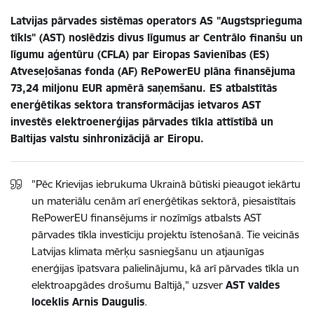
Latvijas pārvades sistēmas operators AS "Augstsprieguma
tīkls" (AST) noslēdzis divus līgumus ar Centrālo finanšu un
līgumu aģentūru (CFLA) par Eiropas Savienības (ES)
Atveseļošanas fonda (AF) RePowerEU plāna finansējuma
73,24 miljonu EUR apmērā saņemšanu. ES atbalstītās
enerģētikas sektora transformācijas ietvaros AST
investēs elektroenerģijas pārvades tīkla attīstībā un
Baltijas valstu sinhronizācijā ar Eiropu.
"Pēc Krievijas iebrukuma Ukrainā būtiski pieaugot iekārtu
un materiālu cenām arī enerģētikas sektorā, piesaistītais
RePowerEU finansējums ir nozīmīgs atbalsts AST
pārvades tīkla investīciju projektu īstenošanā. Tie veicinās
Latvijas klimata mērķu sasniegšanu un atjaunīgas
enerģijas īpatsvara palielinājumu, kā arī pārvades tīkla un
elektroapgādes drošumu Baltijā," uzsver
AST valdes
loceklis Arnis Daugulis
.