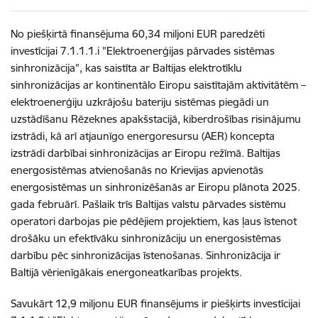
No piešķirtā finansējuma 60,34 miljoni EUR paredzēti
investīcijai 7.1.1.1.i "Elektroenerģijas pārvades sistēmas
sinhronizācija", kas saistīta ar Baltijas elektrotīklu
sinhronizācijas ar kontinentālo Eiropu saistītajām aktivitātēm –
elektroenerģiju uzkrājošu bateriju sistēmas piegādi un
uzstādīšanu Rēzeknes apakšstacijā, kiberdrošības risinājumu
izstrādi, kā arī atjaunīgo energoresursu (AER) koncepta
izstrādi darbībai sinhronizācijas ar Eiropu režīmā. Baltijas
energosistēmas atvienošanās no Krievijas apvienotās
energosistēmas un sinhronizēšanās ar Eiropu plānota 2025.
gada februārī. Pašlaik trīs Baltijas valstu pārvades sistēmu
operatori darbojas pie pēdējiem projektiem, kas ļaus īstenot
drošāku un efektīvāku sinhronizāciju un energosistēmas
darbību pēc sinhronizācijas īstenošanas. Sinhronizācija ir
Baltijā vērienīgākais energoneatkarības projekts.
Savukārt
12,9 miljonu EUR finansējums ir piešķirts
investīcijai