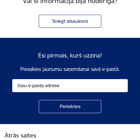
Vai šī informācija bija noderīga?
Sniegt atsauksmi
Esi pirmais, kurš uzzina!
Piesakies jaunumu saņemšanai savā e-pastā.
Kājene
Ātrās saites