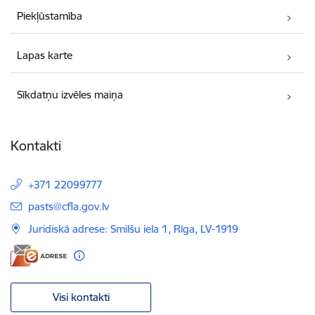
Piekļūstamība
Lapas karte
Sīkdatņu izvēles maiņa
Kontakti
+371 22099777
E-pasts:
pasts@cfla.gov.lv
Juridiskā adrese: Smilšu iela 1, Rīga, LV-1919
Visi kontakti