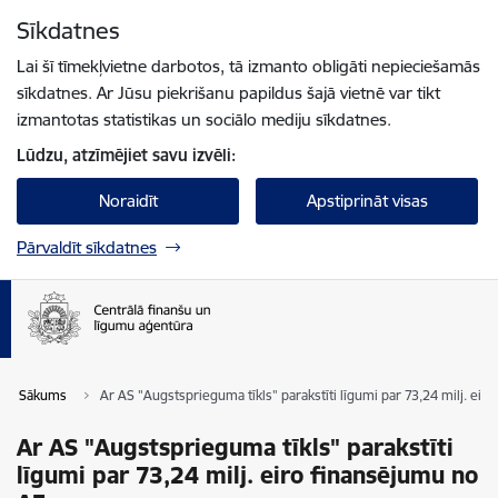
Pāriet uz lapas saturu
Sīkdatnes
Spied
lai meklētu
Enter
Lai šī tīmekļvietne darbotos, tā izmanto obligāti nepieciešamās
sīkdatnes. Ar Jūsu piekrišanu papildus šajā vietnē var tikt
izmantotas statistikas un sociālo mediju sīkdatnes.
Lūdzu, atzīmējiet savu izvēli:
Noraidīt
Apstiprināt visas
Pārvaldīt sīkdatnes
Sākums
Ar AS "Augstsprieguma tīkls" parakstīti līgumi par 73,24 milj. eir
Ar AS "Augstsprieguma tīkls" parakstīti
līgumi par 73,24 milj. eiro finansējumu no