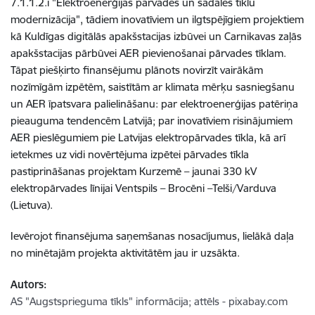
7.1.1.2.i "Elektroenerģijas pārvades un sadales tīklu
modernizācija",
tādiem inovatīviem un ilgtspējīgiem projektiem
kā
Kuldīgas digitālās apakšstacijas izbūvei un Carnikavas zaļās
apakšstacijas pārbūvei AER pievienošanai pārvades tīklam.
Tāpat piešķirto finansējumu plānots novirzīt vairākām
nozīmīgām izpētēm, saistītām ar klimata mērķu sasniegšanu
un AER īpatsvara palielināšanu: par elektroenerģijas patēriņa
pieauguma tendencēm Latvijā; par inovatīviem risinājumiem
AER pieslēgumiem pie Latvijas elektropārvades tīkla, kā arī
ietekmes uz vidi novērtējuma izpētei pārvades tīkla
pastiprināšanas projektam Kurzemē – jaunai 330 kV
elektropārvades līnijai Ventspils – Brocēni –Telši/Varduva
(Lietuva).
Ievērojot finansējuma saņemšanas nosacījumus, lielākā daļa
no minētajām projekta aktivitātēm jau ir uzsākta.
Autors:
AS "Augstsprieguma tīkls" informācija; attēls - pixabay.com