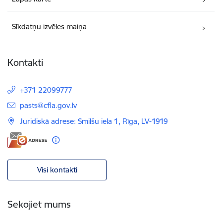
Sīkdatņu izvēles maiņa
Kontakti
+371 22099777
E-pasts:
pasts@cfla.gov.lv
Juridiskā adrese: Smilšu iela 1, Rīga, LV-1919
Visi kontakti
Sekojiet mums