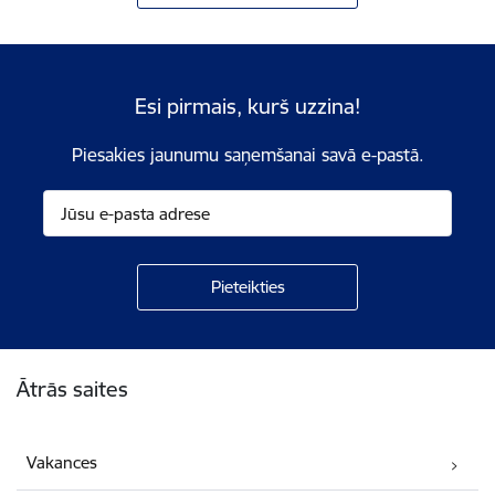
Esi pirmais, kurš uzzina!
Piesakies jaunumu saņemšanai savā e-pastā.
Kājene
Ātrās saites
Vakances