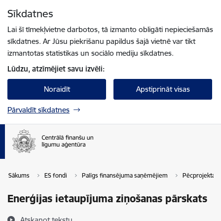
Pāriet uz lapas saturu
Sīkdatnes
Spied
lai meklētu
Enter
Lai šī tīmekļvietne darbotos, tā izmanto obligāti nepieciešamās
sīkdatnes. Ar Jūsu piekrišanu papildus šajā vietnē var tikt
izmantotas statistikas un sociālo mediju sīkdatnes.
Lūdzu, atzīmējiet savu izvēli:
Noraidīt
Apstiprināt visas
Pārvaldīt sīkdatnes
Sākums
ES fondi
Palīgs finansējuma saņēmējiem
Pēcprojekta p
Enerģijas ietaupījuma ziņošanas pārskats
Atskaņot tekstu