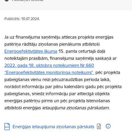
Publicēts: 10.07.2024.
Ja uz finansējuma saņēmēju attiecas projekta enerģijas
patēriņa rādītāju ziņošanas pienākums atbilstoši
Energoefektivitātes likuma
15. panta ceturtajā daļā
noteiktajām prasībām, finansējuma saņēmējs saskaņā ar
2022. gada 18. oktobra noteikumiem Nr.660
“Energoefektivitātes monitoringa noteikumi”
pēc projekta
pabeigšanas
v
ienu reizi pēcuzraudzības perioda laikā,
norādot informāciju
par pilnu
kalendāro gadu pēc projekta
pabeigšanas, sniedz informāciju par attiecīgā objekta
enerģijas patēriņu pirms un pēc projekta īstenošanas
atbilstoši enerģijas
ietaupījuma ziņošanas pārskatam
.
Lejupielādēt:
Enerģijas ietaupījuma ziņošanas pārskats