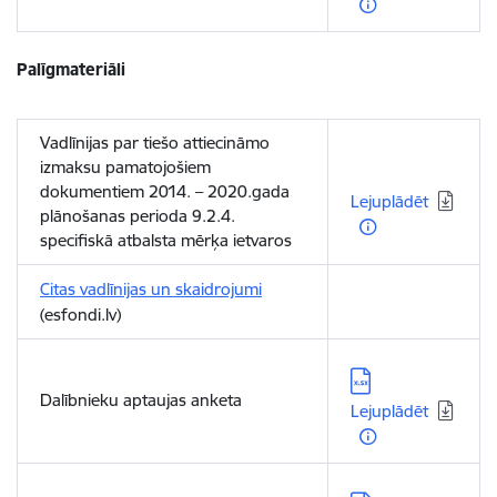
Palīgmateriāli
Vadlīnijas par tiešo attiecināmo
izmaksu pamatojošiem
Lejupielādēt:
dokumentiem 2014. – 2020.gada
Lejuplādēt
plānošanas perioda 9.2.4.
specifiskā atbalsta mērķa ietvaros
Citas vadlīnijas un skaidrojumi
(esfondi.lv)
Lejupielādēt:
Dalībnieku aptaujas anketa
Lejuplādēt