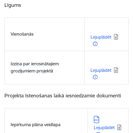
Līgums
Lejupielādēt:
Vienošanās
Lejuplādēt
Lejupielādēt:
Izziņa par ierosinātajiem
Lejuplādēt
grozījumiem projektā
Projekta īstenošanas laikā iesniedzamie dokumenti
Lejupielādēt:
Iepirkuma plāna veidlapa
Lejuplādēt