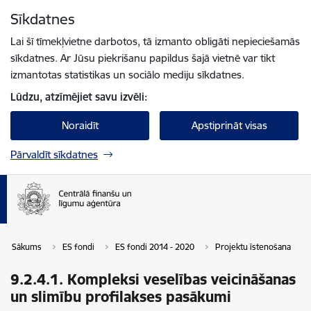
Pāriet uz lapas saturu
Sīkdatnes
Spied
lai meklētu
Enter
Lai šī tīmekļvietne darbotos, tā izmanto obligāti nepieciešamās
sīkdatnes. Ar Jūsu piekrišanu papildus šajā vietnē var tikt
izmantotas statistikas un sociālo mediju sīkdatnes.
Lūdzu, atzīmējiet savu izvēli:
Noraidīt
Apstiprināt visas
Pārvaldīt sīkdatnes
Sākums
ES fondi
ES fondi 2014 - 2020
Projektu īstenošana
9.2.4.1. Kompleksi veselības veicināšanas
un slimību profilakses pasākumi