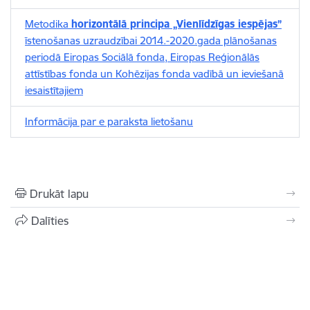
Metodika
horizontālā principa „Vienlīdzīgas iespējas”
īstenošanas uzraudzībai 2014.-2020.gada plānošanas
periodā Eiropas Sociālā fonda, Eiropas Reģionālās
attīstības fonda un Kohēzijas fonda vadībā un ieviešanā
iesaistītajiem
Informācija par e paraksta lietošanu
Drukāt lapu
Dalīties