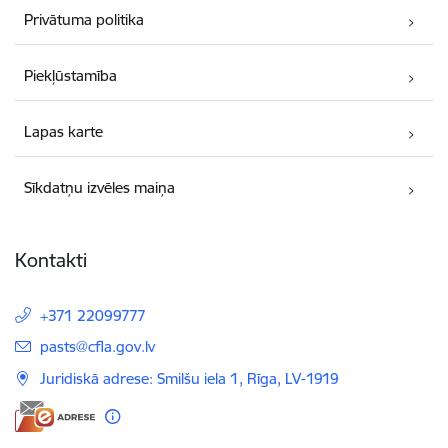
Privātuma politika
Piekļūstamība
Lapas karte
Sīkdatņu izvēles maiņa
Kontakti
+371 22099777
E-pasts:
pasts@cfla.gov.lv
Juridiskā adrese: Smilšu iela 1, Rīga, LV-1919