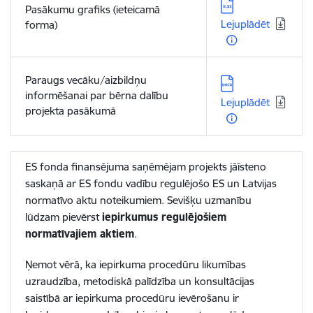
Lejupielādēt:
Pasākumu grafiks (ieteicamā
Lejuplādēt
forma)
Paraugs vecāku/aizbildņu
Lejupielādēt:
informēšanai par bērna dalību
Lejuplādēt
projekta pasākumā
ES fonda finansējuma saņēmējam projekts jāīsteno
saskaņā ar ES fondu vadību regulējošo ES un Latvijas
normatīvo aktu noteikumiem. Sevišķu uzmanību
lūdzam pievērst
iepirkumus regulējošiem
normatīvajiem aktiem
.
Ņemot vērā, ka iepirkuma procedūru likumības
uzraudzība, metodiskā palīdzība un konsultācijas
saistībā ar iepirkuma procedūru ievērošanu ir