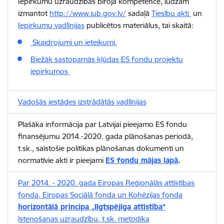
Iepirkumu uzraudzības biroja kompetence, lūdzam
izmantot
http://www.iub.gov.lv/
sadaļā
Tiesību akti
un
Iepirkumu vadlīnijas
publicētos materiālus, tai skaitā:
Skaidrojumi un ieteikumi,
Biežāk sastopamās kļūdas ES fondu projektu
iepirkumos
Vadošās iestādes izstrādātās vadlīnijas
Plašāka informācija par Latvijai pieejamo ES fondu
finansējumu 2014.-2020. gada plānošanas periodā,
t.sk., saistošie politikas plānošanas dokumenti un
normatīvie akti ir pieejami
ES fondu mājas lapā
.
Par 2014. - 2020. gada Eiropas Reģionālās attīstības
fonda, Eiropas Sociālā fonda un Kohēzijas fonda
horizontālā principa „Ilgtspējīga attīstība”
īstenošanas uzraudzību, t.sk. metodika