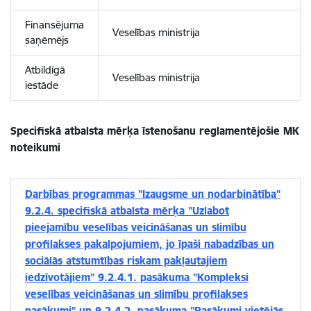
Finansējuma
Veselības ministrija
saņēmējs
Atbildīgā
Veselības ministrija
iestāde
Specifiskā atbalsta mērķa īstenošanu reglamentējošie MK
noteikumi
Darbības programmas "Izaugsme un nodarbinātība"
9.2.4. specifiskā atbalsta mērķa "Uzlabot
pieejamību veselības veicināšanas un slimību
profilakses pakalpojumiem, jo īpaši nabadzības un
sociālās atstumtības riskam pakļautajiem
iedzīvotājiem" 9.2.4.1. pasākuma "Kompleksi
veselības veicināšanas un slimību profilakses
pasākumi" un 9.2.4.2. pasākuma "Pasākumi vietējās