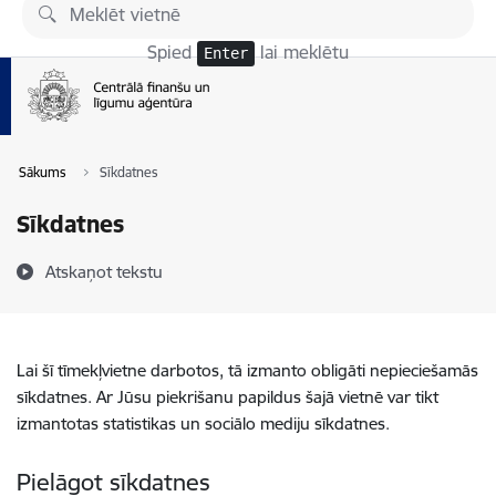
Pāriet uz lapas saturu
Spied
lai meklētu
Enter
Sākums
Sīkdatnes
Sīkdatnes
Atskaņot tekstu
Lai šī tīmekļvietne darbotos, tā izmanto obligāti nepieciešamās
sīkdatnes. Ar Jūsu piekrišanu papildus šajā vietnē var tikt
izmantotas statistikas un sociālo mediju sīkdatnes.
Pielāgot sīkdatnes