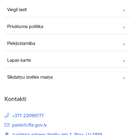
Viegli lasīt
Privātuma politika
Piekļūstamība
Lapas karte
Sīkdatņu izvēles maiņa
Kontakti
+371 22099777
E-pasts:
pasts@cfla.gov.lv
Juridiskā adrese: Smilšu iela 1, Rīga, LV-1919