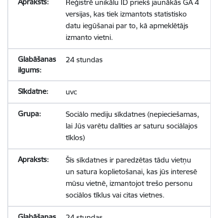
Reģistrē unikālu ID priekš jaunākās GA 4
versijas, kas tiek izmantots statistisko
datu iegūšanai par to, kā apmeklētājs
izmanto vietni.
24 stundas
uvc
Sociālo mediju sīkdatnes (nepieciešamas,
lai Jūs varētu dalīties ar saturu sociālajos
tīklos)
Šīs sīkdatnes ir paredzētas tādu vietņu
un satura koplietošanai, kas jūs interesē
mūsu vietnē, izmantojot trešo personu
sociālos tīklus vai citas vietnes.
24 stundas