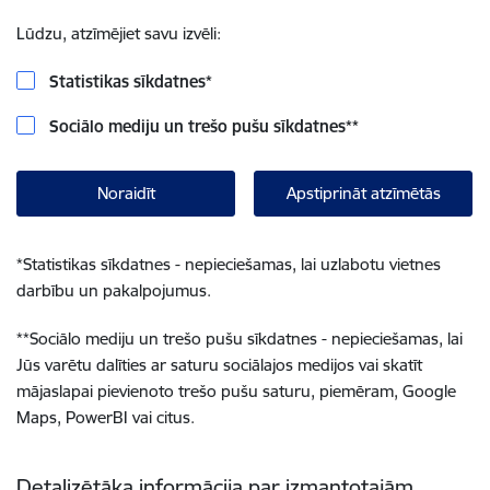
Lūdzu, atzīmējiet savu izvēli:
Statistikas sīkdatnes
*
Sociālo mediju un trešo pušu sīkdatnes
**
Noraidīt
Apstiprināt atzīmētās
*
Statistikas sīkdatnes - nepieciešamas, lai uzlabotu vietnes
darbību un pakalpojumus.
**
Sociālo mediju un trešo pušu sīkdatnes - nepieciešamas, lai
Jūs varētu dalīties ar saturu sociālajos medijos vai skatīt
mājaslapai pievienoto trešo pušu saturu, piemēram, Google
Maps, PowerBI vai citus.
Detalizētāka informācija par izmantotajām