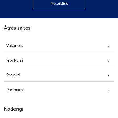
Kājene
Ātrās saites
Vakances
Iepirkumi
Projekti
Par mums
Noderīgi