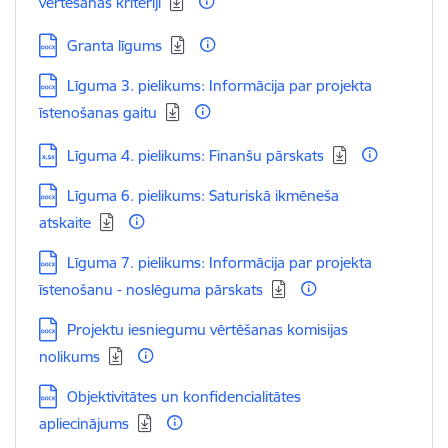
vērtēšanas kritēriji
Lejupielādēt:
Granta līgums
Lejupielādēt:
Līguma 3. pielikums: Informācija par projekta
īstenošanas gaitu
Lejupielādēt:
Līguma 4. pielikums: Finanšu pārskats
Lejupielādēt:
Līguma 6. pielikums: Saturiskā ikmēneša
atskaite
Lejupielādēt:
Līguma 7. pielikums: Informācija par projekta
īstenošanu - noslēguma pārskats
Lejupielādēt:
Projektu iesniegumu vērtēšanas komisijas
nolikums
Lejupielādēt:
Objektivitātes un konfidencialitātes
apliecinājums