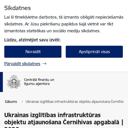
Pāriet uz lapas saturu
Sīkdatnes
Spied
lai meklētu
Enter
Lai šī tīmekļvietne darbotos, tā izmanto obligāti nepieciešamās
sīkdatnes. Ar Jūsu piekrišanu papildus šajā vietnē var tikt
izmantotas statistikas un sociālo mediju sīkdatnes.
Lūdzu, atzīmējiet savu izvēli:
Noraidīt
Apstiprināt visas
Pārvaldīt sīkdatnes
Sākums
Ukrainas izglītības infrastruktūras objektu atjaunošana Černihiva
Ukrainas izglītības infrastruktūras
objektu atjaunošana Černihivas apgabalā |