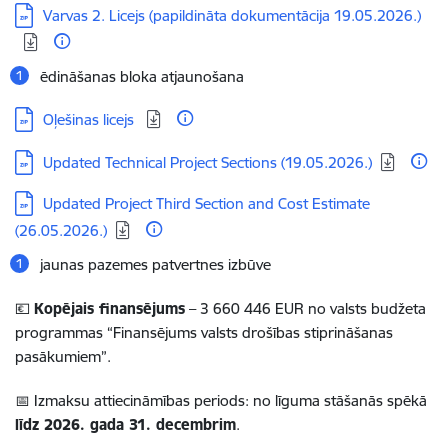
Lejupielādēt:
Varvas 2. Licejs (papildināta dokumentācija 19.05.2026.)
ēdināšanas bloka atjaunošana
Lejupielādēt:
Oļešinas licejs
Lejupielādēt:
Updated Technical Project Sections (19.05.2026.)
Lejupielādēt:
Updated Project Third Section and Cost Estimate
(26.05.2026.)
jaunas pazemes patvertnes izbūve
💶
Kopējais finansējums
–
3 660 446
EUR no valsts budžeta
programmas “Finansējums valsts drošības stiprināšanas
pasākumiem”.
📅 Izmaksu attiecināmības periods: no līguma stāšanās spēkā
līdz 2026. gada 31. decembrim
.