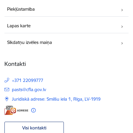
Piekļūstamība
Lapas karte
Sīkdatņu izvēles maiņa
Kontakti
+371 22099777
E-pasts:
pasts@cfla.gov.lv
Juridiskā adrese: Smilšu iela 1, Rīga, LV-1919
Visi kontakti