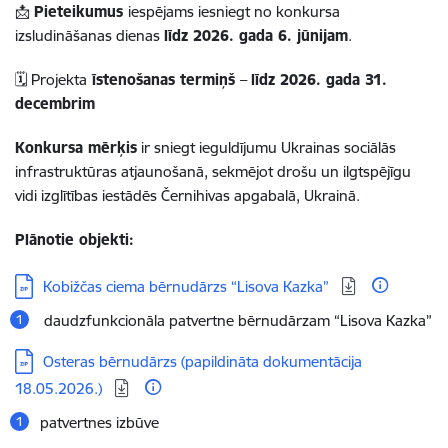
📩
Pieteikumus
iespējams iesniegt no konkursa
izsludināšanas dienas
līdz 2026. gada 6. jūnijam
.
🗓️ Projekta
īstenošanas termiņš
–
līdz 2026. gada 31.
decembrim
Konkursa mērķis
ir sniegt ieguldījumu Ukrainas sociālās
infrastruktūras atjaunošanā, sekmējot drošu un ilgtspējīgu
vidi izglītības iestādēs Černihivas apgabalā, Ukrainā.
Plānotie objekti:
Lejupielādēt:
Kobižčas ciema bērnudārzs “Lisova Kazka”
daudzfunkcionāla patvertne bērnudārzam “Lisova Kazka”
Lejupielādēt:
Osteras bērnudārzs (papildināta dokumentācija
18.05.2026.)
patvertnes izbūve