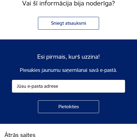
Vai šī informācija bija noderīga?
Sniegt atsauksmi
Esi pirmais, kurš uzzina!
Piesakies jaunumu saņemšanai savā e-pastā.
Kājene
Ātrās saites