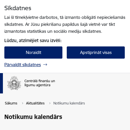
Pāriet uz lapas saturu
Sīkdatnes
Spied
lai meklētu
Enter
Lai šī tīmekļvietne darbotos, tā izmanto obligāti nepieciešamās
sīkdatnes. Ar Jūsu piekrišanu papildus šajā vietnē var tikt
izmantotas statistikas un sociālo mediju sīkdatnes.
Lūdzu, atzīmējiet savu izvēli:
Noraidīt
Apstiprināt visas
Pārvaldīt sīkdatnes
Sākums
Aktualitātes
Notikumu kalendārs
Notikumu kalendārs