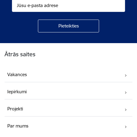
Kājene
Ātrās saites
Vakances
Iepirkumi
Projekti
Par mums