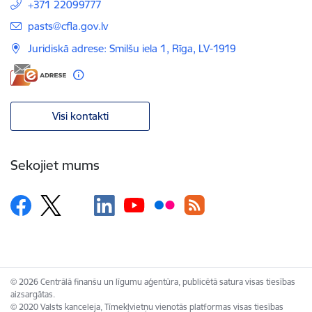
+371 22099777
E-pasts:
pasts@cfla.gov.lv
Juridiskā adrese: Smilšu iela 1, Rīga, LV-1919
Visi kontakti
Sekojiet mums
© 2026 Centrālā finanšu un līgumu aģentūra, publicētā satura visas tiesības
aizsargātas.
© 2020 Valsts kanceleja, Tīmekļvietņu vienotās platformas visas tiesības