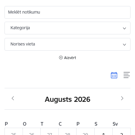
Meklēt notikumu
Kategorija
Norises vieta
Aizvērt
Augusts 2026
P
O
T
C
P
S
Sv
25
26
27
28
29
1
2