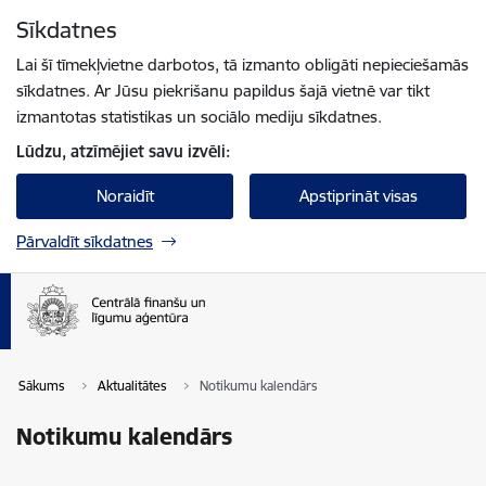
Pāriet uz lapas saturu
Sīkdatnes
Spied
lai meklētu
Enter
Lai šī tīmekļvietne darbotos, tā izmanto obligāti nepieciešamās
sīkdatnes. Ar Jūsu piekrišanu papildus šajā vietnē var tikt
izmantotas statistikas un sociālo mediju sīkdatnes.
Lūdzu, atzīmējiet savu izvēli:
Noraidīt
Apstiprināt visas
Pārvaldīt sīkdatnes
Sākums
Aktualitātes
Notikumu kalendārs
Notikumu kalendārs