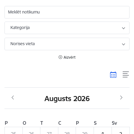
Meklēt notikumu
Kategorija
Norises vieta
Aizvērt
Augusts 2026
P
O
T
C
P
S
Sv
25
26
27
28
29
1
2