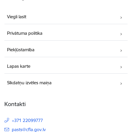
Viegli lasīt
Privātuma politika
Piekļūstamība
Lapas karte
Sīkdatņu izvēles maiņa
Kontakti
+371 22099777
E-pasts:
pasts@cfla.gov.lv