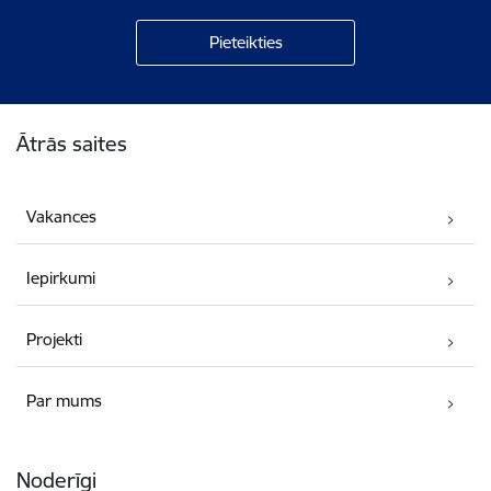
Kājene
Ātrās saites
Vakances
Iepirkumi
Projekti
Par mums
Noderīgi