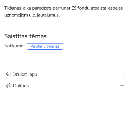
Tikšanās laikā paredzēts pārrunāt ES fondu atbalsta iespējas
uzņēmējiem u.c. jautājumus.
Saistītas tēmas
Notikumi:
Pārstāvju tikšanās
Drukāt lapu
Dalīties