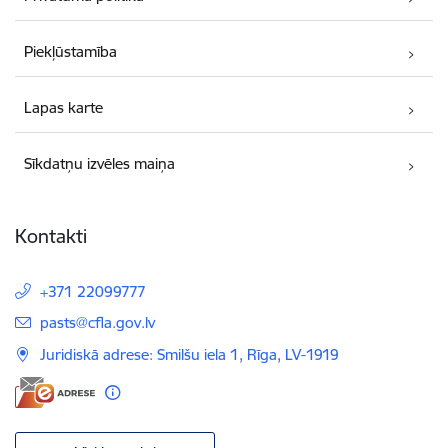
Piekļūstamība
Lapas karte
Sīkdatņu izvēles maiņa
Kontakti
+371 22099777
E-pasts:
pasts@cfla.gov.lv
Juridiskā adrese: Smilšu iela 1, Rīga, LV-1919