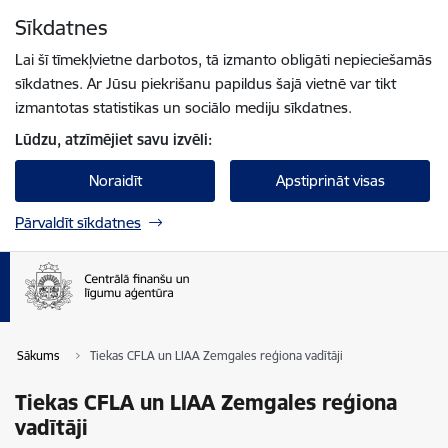
Pāriet uz lapas saturu
Sīkdatnes
Spied
lai meklētu
Enter
Lai šī tīmekļvietne darbotos, tā izmanto obligāti nepieciešamās
sīkdatnes. Ar Jūsu piekrišanu papildus šajā vietnē var tikt
izmantotas statistikas un sociālo mediju sīkdatnes.
Lūdzu, atzīmējiet savu izvēli:
Noraidīt
Apstiprināt visas
Pārvaldīt sīkdatnes
Sākums
Tiekas CFLA un LIAA Zemgales reģiona vadītāji
Tiekas CFLA un LIAA Zemgales reģiona
vadītāji