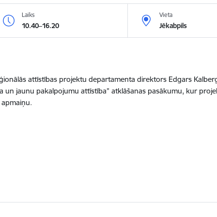
Laiks
Vieta
10.40–16.20
Jēkabpils
ionālās attīstības projektu departamenta direktors Edgars Kalbergs 
 un jaunu pakalpojumu attīstība” atklāšanas pasākumu, kur projek
s apmaiņu.