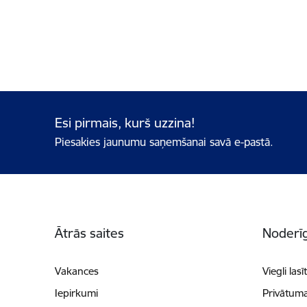
Esi pirmais, kurš uzzina!
Piesakies jaunumu saņemšanai savā e-pastā.
Kājene
Ātrās saites
Noderīg
Vakances
Viegli lasī
Iepirkumi
Privātuma