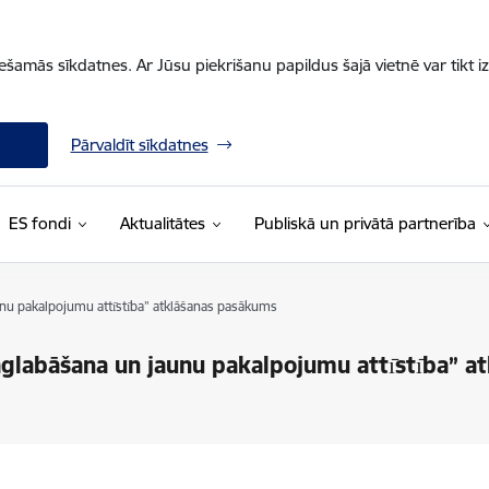
iešamās sīkdatnes. Ar Jūsu piekrišanu papildus šajā vietnē var tikt i
Pārvaldīt sīkdatnes
ES fondi
Aktualitātes
Publiskā un privātā partnerība
u pakalpojumu attı̄stı̄ba” atklāšanas pasākums
labāšana un jaunu pakalpojumu attı̄stı̄ba” at