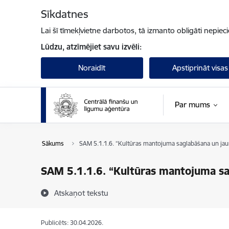
Pāriet uz lapas saturu
Sīkdatnes
Lai šī tīmekļvietne darbotos, tā izmanto obligāti nepiec
Lūdzu, atzīmējiet savu izvēli:
Noraidīt
Apstiprināt visas
Par mums
Sākums
SAM 5.1.1.6. “Kultūras mantojuma saglabāšana un jaun
SAM 5.1.1.6. “Kultūras mantojuma sag
Atskaņot tekstu
Publicēts: 30.04.2026.