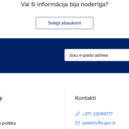
Vai šī informācija bija noderīga?
Sniegt atsauksmi
i
Kontakti
t
+371 22099777
E-pasts:
pasts@cfla.gov.lv
 politika