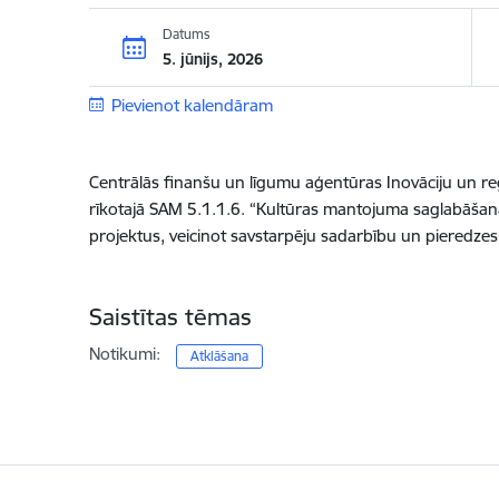
Datums
5. jūnijs, 2026
Pievienot kalendāram
Centrālās finanšu un līgumu aģentūras Inovāciju un reģ
rīkotajā
SAM 5.1.1.6. “Kultūras mantojuma saglabāšana
projektus, veicinot savstarpēju sadarbību un pieredze
Saistītas tēmas
Notikumi:
Atklāšana