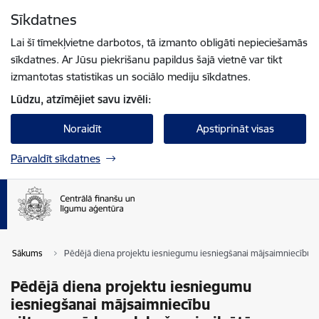
Pāriet uz lapas saturu
Sīkdatnes
Spied
lai meklētu
Enter
Lai šī tīmekļvietne darbotos, tā izmanto obligāti nepieciešamās
sīkdatnes. Ar Jūsu piekrišanu papildus šajā vietnē var tikt
izmantotas statistikas un sociālo mediju sīkdatnes.
Lūdzu, atzīmējiet savu izvēli:
Noraidīt
Apstiprināt visas
Pārvaldīt sīkdatnes
Sākums
Pēdējā diena projektu iesniegumu iesniegšanai mājsaimniecību s
Pēdējā diena projektu iesniegumu
iesniegšanai mājsaimniecību