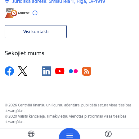
Juridiskā adrese: Smilšu iela 1, Rīga, LV-1919
Visi kontakti
Sekojiet mums
© 2026 Centrālā finanšu un līgumu aģentūra, publicētā satura visas tiesības
aizsargātas.
© 2020 Valsts kanceleja, Tīmekļvietņu vienotās platformas visas tiesības
aizsargātas.