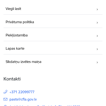
Viegli lasīt
Privātuma politika
Piekļūstamība
Lapas karte
Sīkdatņu izvēles maiņa
Kontakti
+371 22099777
E-pasts:
pasts@cfla.gov.lv