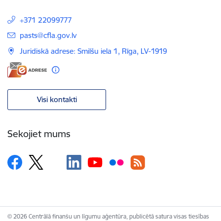
+371 22099777
E-pasts:
pasts@cfla.gov.lv
Juridiskā adrese: Smilšu iela 1, Rīga, LV-1919
Visi kontakti
Sekojiet mums
© 2026 Centrālā finanšu un līgumu aģentūra, publicētā satura visas tiesības