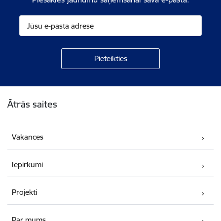
Kājene
Ātrās saites
Vakances
Iepirkumi
Projekti
Par mums