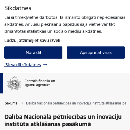
Pāriet uz lapas saturu
Sīkdatnes
Spied
lai meklētu
Enter
Lai šī tīmekļvietne darbotos, tā izmanto obligāti nepieciešamās
sīkdatnes. Ar Jūsu piekrišanu papildus šajā vietnē var tikt
izmantotas statistikas un sociālo mediju sīkdatnes.
Lūdzu, atzīmējiet savu izvēli:
Noraidīt
Apstiprināt visas
Pārvaldīt sīkdatnes
Sākums
Dalība Nacionālā pētniecības un inovāciju institūta atklāšanas pa
Dalība Nacionālā pētniecības un inovāciju
institūta atklāšanas pasākumā