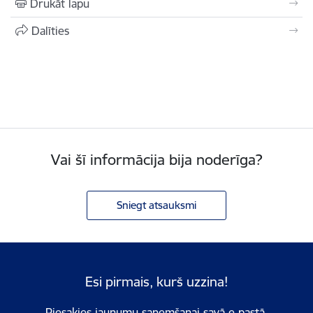
Drukāt lapu
Dalīties
Vai šī informācija bija noderīga?
Sniegt atsauksmi
Esi pirmais, kurš uzzina!
Piesakies jaunumu saņemšanai savā e-pastā.