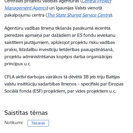
Centrālās projektu vadības aģentūras (
Central Project
Management Agency
) un Igaunijas Valsts vienotā
pakalpojumu centra (
The State Shared Service Centre
).
Aģentūru vadības līmeņa tikšanās pasākumā iecerēta
pieredzes apmaiņa par dažādiem ar ES fondu ieviešanu
saistītiem jautājumiem, aplūkojot projektu risku vadības
praksi, līdzdalību investīciju lietderības paaugstināšanā,
projektu administrēšanas kopējos darba organizācijas
principus u.c.
CFLA aktīvi darbojas vairākos tā dēvētā 3B jeb triju Baltijas
valstu insititūciju sadarbības līmeņos – specifiski par Eiropas
Sociālā fonda (ESF) projektiem, par vides projektiem u.c.
Saistītas tēmas
Notikumi:
Tikšanās