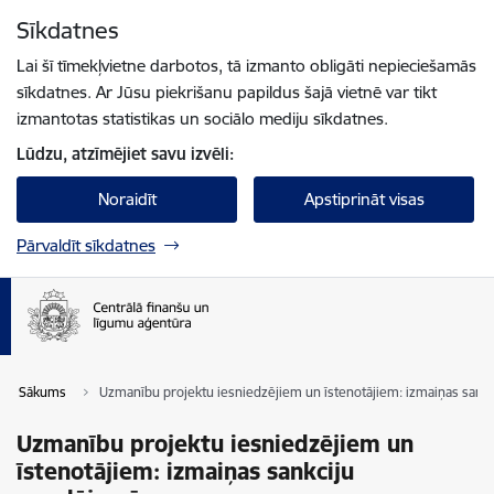
Pāriet uz lapas saturu
Sīkdatnes
Spied
lai meklētu
Enter
Lai šī tīmekļvietne darbotos, tā izmanto obligāti nepieciešamās
sīkdatnes. Ar Jūsu piekrišanu papildus šajā vietnē var tikt
izmantotas statistikas un sociālo mediju sīkdatnes.
Lūdzu, atzīmējiet savu izvēli:
Noraidīt
Apstiprināt visas
Pārvaldīt sīkdatnes
Sākums
Uzmanību projektu iesniedzējiem un īstenotājiem: izmaiņas sank
Uzmanību projektu iesniedzējiem un
īstenotājiem: izmaiņas sankciju