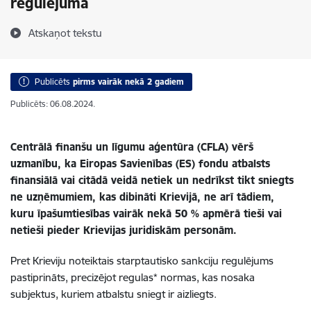
regulējumā
Atskaņot tekstu
Publicēts
pirms vairāk nekā 2 gadiem
Publicēts: 06.08.2024.
Centrālā finanšu un līgumu aģentūra (CFLA) vērš
uzmanību, ka Eiropas Savienības (ES) fondu atbalsts
finansiālā vai citādā veidā netiek un nedrīkst tikt sniegts
ne uzņēmumiem, kas dibināti Krievijā, ne arī tādiem,
kuru īpašumtiesības vairāk nekā 50 % apmērā tieši vai
netieši pieder Krievijas juridiskām personām.
Pret Krieviju noteiktais starptautisko sankciju regulējums
pastiprināts, precizējot regulas* normas, kas nosaka
subjektus, kuriem atbalstu sniegt ir aizliegts.