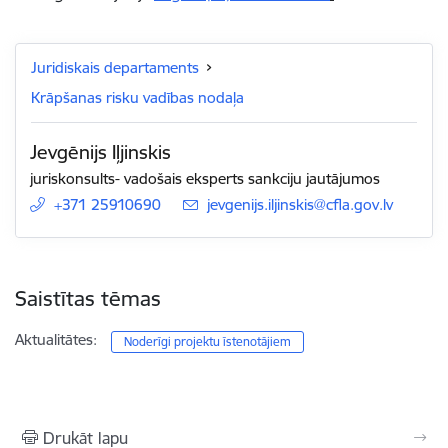
Juridiskais departaments
Krāpšanas risku vadības nodaļa
Jevgēnijs Iļjinskis
juriskonsults- vadošais eksperts sankciju jautājumos
+371 25910690
E-pasts:
jevgenijs.iljinskis@cfla.gov.lv
Saistītas tēmas
Aktualitātes:
Noderīgi projektu īstenotājiem
Drukāt lapu