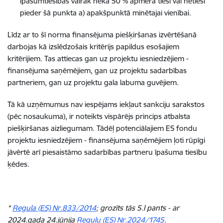
īpašumtiesības vairāk nekā 50 % apmērā tieši vai netieši
pieder šā punkta a) apakšpunktā minētajai vienībai.
Līdz ar to šī norma finansējuma piešķiršanas izvērtēšanā
darbojas kā izslēdzošais kritērijs papildus esošajiem
kritērijiem. Tas attiecas gan uz projektu iesniedzējiem -
finansējuma saņēmējiem, gan uz projektu sadarbības
partneriem, gan uz projektu gala labuma guvējiem.
Tā kā uzņēmumus nav iespējams iekļaut sankciju sarakstos
(pēc nosaukuma), ir noteikts vispārējs princips atbalsta
piešķiršanas aizliegumam. Tādēļ potenciālajiem ES fondu
projektu iesniedzējiem - finansējuma saņēmējiem ļoti rūpīgi
jāvērtē arī piesaistāmo sadarbības partneru īpašuma tiesību
ķēdes.
*
Regula (ES) Nr.833/2014
; grozīts tās 5.l pants - ar
2024.gada 24.jūnija
Regulu (ES) Nr.2024/1745
.