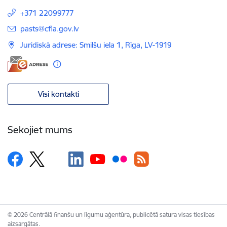
+371 22099777
E-pasts:
pasts@cfla.gov.lv
Juridiskā adrese: Smilšu iela 1, Rīga, LV-1919
Visi kontakti
Sekojiet mums
© 2026 Centrālā finanšu un līgumu aģentūra, publicētā satura visas tiesības
aizsargātas.