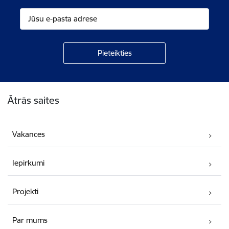
Kājene
Ātrās saites
Vakances
Iepirkumi
Projekti
Par mums