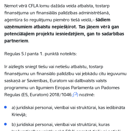
Ņemot vērā CFLA lomu dažāda veida atbalsta, tostarp
finansējuma un finansiālās palīdzības administrēšanā,
aģentūra šo regulējumu piemēro tiešā veidā,–
šādiem
uzņēmumiem atbalstu nepiešķirot. Tas jāņem vērā gan
potenciālajiem projektu iesniedzējiem, gan to sadarbības
partneriem
.
Regulas 5.l panta 1. punkt
ā
noteikts:
Ir aizliegts sniegt tiešu vai netiešu atbalstu, tostarp
finansējumu un finansiālo palīdzību vai jebkādu citu ieguvumu
saskaņā ar Savienības, Euratom vai dalībvalsts valsts
programmu un līgumiem Eiropas Parlamenta un Padomes
*3
Regulas (ES, Euratom) 2018/1046
(
)
nozīmē:
a
)
juridiskai personai, vienībai vai struktūrai, kas iedibināta
Krievijā;
b) juridiskai personai, vienībai vai struktūrai, kuras