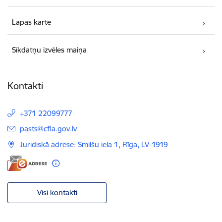
Lapas karte
Sīkdatņu izvēles maiņa
Kontakti
+371 22099777
E-pasts:
pasts@cfla.gov.lv
Juridiskā adrese: Smilšu iela 1, Rīga, LV-1919
Visi kontakti