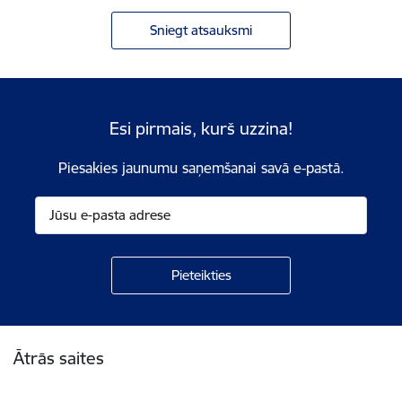
Sniegt atsauksmi
Esi pirmais, kurš uzzina!
Piesakies jaunumu saņemšanai savā e-pastā.
Kājene
Ātrās saites