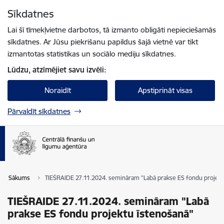
Pāriet uz lapas saturu
Sīkdatnes
Spied
lai meklētu
Enter
Lai šī tīmekļvietne darbotos, tā izmanto obligāti nepieciešamās
sīkdatnes. Ar Jūsu piekrišanu papildus šajā vietnē var tikt
izmantotas statistikas un sociālo mediju sīkdatnes.
Lūdzu, atzīmējiet savu izvēli:
Noraidīt
Apstiprināt visas
Pārvaldīt sīkdatnes
Sākums
TIEŠRAIDE 27.11.2024. semināram "Labā prakse ES fondu projekt
TIEŠRAIDE 27.11.2024. semināram "Labā
prakse ES fondu projektu īstenošanā"