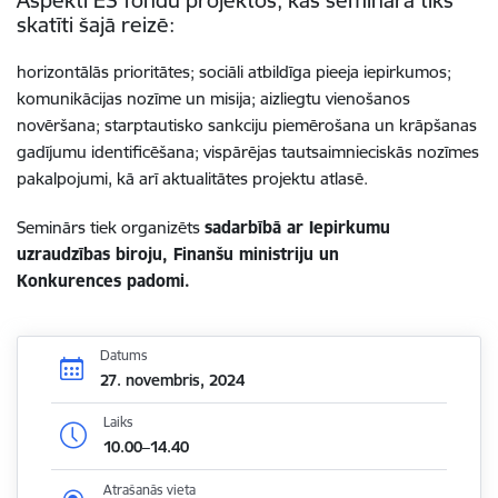
skatīti šajā reizē:
horizontālās prioritātes; sociāli atbildīga pieeja iepirkumos;
komunikācijas nozīme un misija; aizliegtu vienošanos
novēršana; starptautisko sankciju piemērošana un krāpšanas
gadījumu identificēšana; vispārējas tautsaimnieciskās nozīmes
pakalpojumi, kā arī aktualitātes projektu atlasē.
Seminārs tiek organizēts
sadarbībā ar Iepirkumu
uzraudzības biroju, Finanšu ministriju un
Konkurences padomi.
Datums
27. novembris, 2024
Laiks
10.00–14.40
Atrašanās vieta