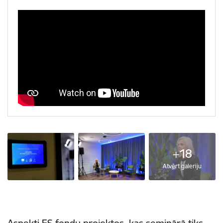
+18
Atvērt galeriju
Aspekti ES fondu projektos, kas seminārā tiks