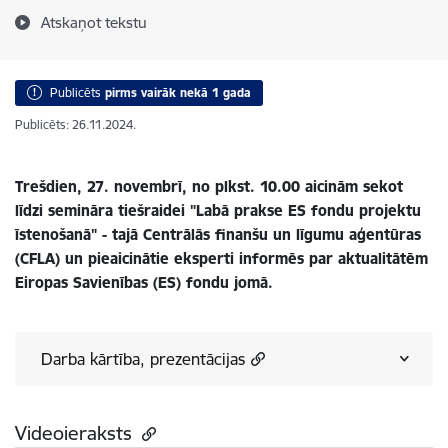
Atskaņot tekstu
Publicēts
pirms vairāk nekā 1 gada
Publicēts: 26.11.2024.
Trešdien, 27. novembrī, no plkst. 10.00 aicinām sekot
līdzi semināra tiešraidei "Labā prakse ES fondu projektu
īstenošanā" - tajā Centrālās finanšu un līgumu aģentūras
(CFLA) un pieaicinātie eksperti informēs par aktualitātēm
Eiropas Savienības (ES) fondu jomā.
Darba kārtība, prezentācijas
Videoieraksts