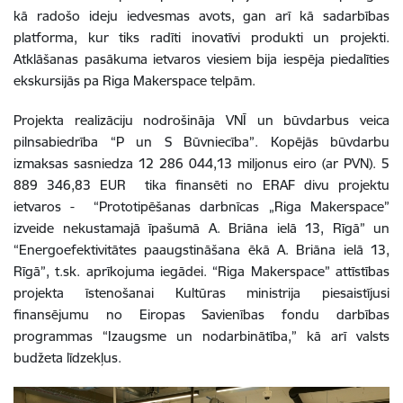
kā radošo ideju iedvesmas avots, gan arī kā sadarbības
platforma, kur tiks radīti inovatīvi produkti un projekti.
Atklāšanas pasākuma ietvaros viesiem bija iespēja piedalīties
ekskursijās pa Riga Makerspace telpām.
Projekta realizāciju nodrošināja VNĪ un būvdarbus veica
pilnsabiedrība “P un S Būvniecība”. Kopējās būvdarbu
izmaksas sasniedza 12 286 044,13 miljonus eiro (ar PVN). 5
889 346,83 EUR tika finansēti no ERAF divu projektu
ietvaros - “Prototipēšanas darbnīcas „Riga Makerspace”
izveide nekustamajā īpašumā A. Briāna ielā 13, Rīgā” un
“Energoefektivitātes paaugstināšana ēkā A. Briāna ielā 13,
Rīgā”, t.sk. aprīkojuma iegādei. “Riga Makerspace” attīstības
projekta īstenošanai Kultūras ministrija piesaistījusi
finansējumu no Eiropas Savienības fondu darbības
programmas “Izaugsme un nodarbinātība,” kā arī valsts
budžeta līdzekļus.