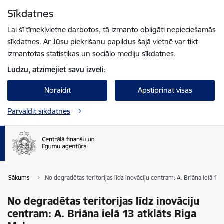
Pāriet uz lapas saturu
Sīkdatnes
Spied
lai meklētu
Enter
Lai šī tīmekļvietne darbotos, tā izmanto obligāti nepieciešamās
sīkdatnes. Ar Jūsu piekrišanu papildus šajā vietnē var tikt
izmantotas statistikas un sociālo mediju sīkdatnes.
Lūdzu, atzīmējiet savu izvēli:
Noraidīt
Apstiprināt visas
Pārvaldīt sīkdatnes
Sākums
No degradētas teritorijas līdz inovāciju centram: A. Briāna ielā 13
No degradētas teritorijas līdz inovāciju
centram: A. Briāna ielā 13 atklāts Riga