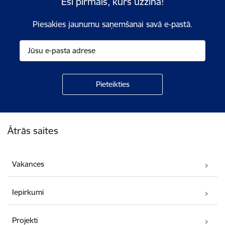
Esi pirmais, kurš uzzina!
Piesakies jaunumu saņemšanai savā e-pastā.
Kājene
Ātrās saites
Vakances
Iepirkumi
Projekti