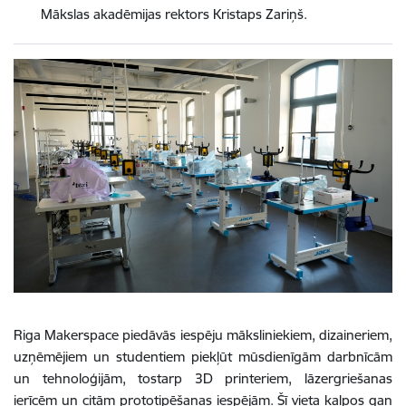
Mākslas akadēmijas rektors Kristaps Zariņš.
Riga Makerspace piedāvās iespēju māksliniekiem, dizaineriem,
uzņēmējiem un studentiem piekļūt mūsdienīgām darbnīcām
un tehnoloģijām, tostarp 3D printeriem, lāzergriešanas
ierīcēm un citām prototipēšanas iespējām. Šī vieta kalpos gan