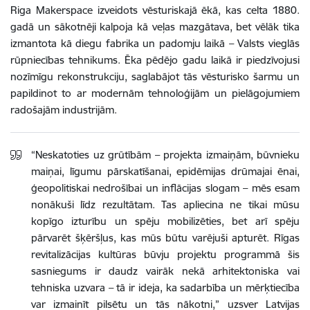
Riga Makerspace izveidots vēsturiskajā ēkā, kas celta 1880.
gadā un sākotnēji kalpoja kā veļas mazgātava, bet vēlāk tika
izmantota kā diegu fabrika un padomju laikā – Valsts vieglās
rūpniecības tehnikums. Ēka pēdējo gadu laikā ir piedzīvojusi
nozīmīgu rekonstrukciju, saglabājot tās vēsturisko šarmu un
papildinot to ar modernām tehnoloģijām un pielāgojumiem
radošajām industrijām.
“Neskatoties uz grūtībām – projekta izmaiņām, būvnieku
maiņai, līgumu pārskatīšanai, epidēmijas drūmajai ēnai,
ģeopolitiskai nedrošībai un inflācijas slogam – mēs esam
nonākuši līdz rezultātam. Tas apliecina ne tikai mūsu
kopīgo izturību un spēju mobilizēties, bet arī spēju
pārvarēt šķēršļus, kas mūs būtu varējuši apturēt. Rīgas
revitalizācijas kultūras būvju projektu programmā šis
sasniegums ir daudz vairāk nekā arhitektoniska vai
tehniska uzvara – tā ir ideja, ka sadarbība un mērķtiecība
var izmainīt pilsētu un tās nākotni,” uzsver Latvijas