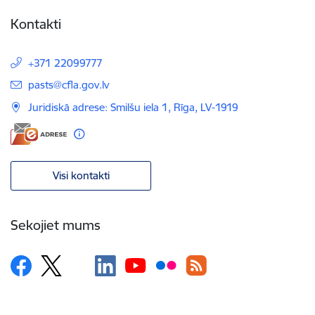
Kontakti
+371 22099777
E-pasts:
pasts@cfla.gov.lv
Juridiskā adrese: Smilšu iela 1, Rīga, LV-1919
Visi kontakti
Sekojiet mums