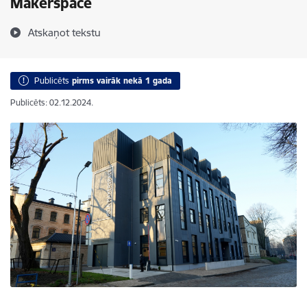
Makerspace
Atskaņot tekstu
Publicēts
pirms vairāk nekā 1 gada
Publicēts: 02.12.2024.