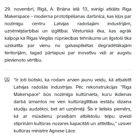
29. novembrī, Rīgā, A. Briāna ielā 13, svinīgi atklāts Riga
Makerspace – moderna prototipēšanas darbnīca, kas kļūs par
nozīmīgu centru Latvijas radošajām industrijām,
uzņēmējdarbībai un izglītībai. Vēsturiskā ēka, kas agrāk
kalpoja kā Rīgas Vieglās rūpniecības tehnikums un ilgstoši tika
uzskatīta par vienu no galvaspilsētas degradētākajām
teritorijām, tagad pārtapusi par inovatīvu vidi ar augstu
pievienoto vērtību.
“Ir ļoti būtiski, ka rodam arvien jaunu veidu, kā atbalstīt
Latvijas radošās industrijas. Pēc rekonstrukcijas “Riga
Makerspace” būs nozīmīga kultūrvieta, kuru ikdienas
darbā izmantos ne vien kultūrizglītības iestāžu dizaina
studiju audzēkņi, bet arī uzņēmēji. Šis ir lielisks piemērs,
kā ar mūsdienu prasībām atbilstošu telpu izveidi
stiprinām kultūras nozares kapacitāti un attīstību,” uzsver
kultūras ministre Agnese Lāce.