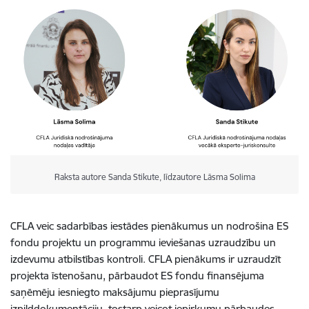
Raksta autore Sanda Stikute, līdzautore Lāsma Solima
CFLA veic sadarbības iestādes pienākumus un nodrošina ES
fondu projektu un programmu ieviešanas uzraudzību un
izdevumu atbilstības kontroli. CFLA pienākums ir uzraudzīt
projekta īstenošanu, pārbaudot ES fondu finansējuma
saņēmēju iesniegto maksājumu pieprasījumu
izpilddokumentāciju, tostarp veicot iepirkumu pārbaudes,