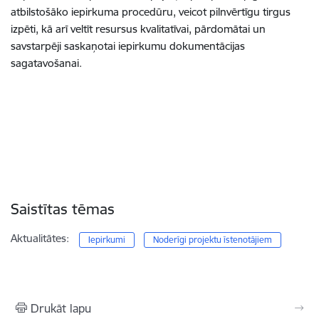
atbilstošāko iepirkuma procedūru, veicot pilnvērtīgu tirgus
izpēti, kā arī veltīt resursus kvalitatīvai, pārdomātai un
savstarpēji saskaņotai iepirkumu dokumentācijas
sagatavošanai.
Saistītas tēmas
Aktualitātes:
Iepirkumi
Noderīgi projektu īstenotājiem
Drukāt lapu