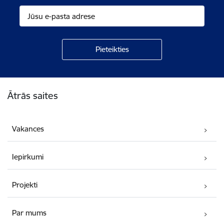
Kājene
Ātrās saites
Vakances
Iepirkumi
Projekti
Par mums