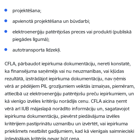
projektēšana;
apvienotā projektēšana un būvdarbi;
elektroenerģiju patērējošas preces vai produkti (publiskā
piegādes līgumā);
autotransporta līdzekļi.
CFLA, pārbaudot iepirkuma dokumentāciju, nereti konstatē,
ka finansējuma saņēmējs vai nu neuzmanības, vai kļūdas
rezultātā, izstrādājot iepirkuma dokumentāciju, nav ņēmis
vērā ar pēdējiem PIL grozījumiem veiktās izmaiņas, piemēram,
attiecībā uz elektroenerģiju patērējošu preču iepirkumiem, un
kā vienīgo izvēles kritēriju norādījis cenu. CFLA aicina ņemt
vērā arī IUB mājaslapā norādīto informāciju un, sagatavojot
iepirkuma dokumentāciju, pievērst piedāvājuma izvēles
kritērijiem pastiprinātu uzmanību un izvērtēt, vai iepirkuma
priekšmets neatbilst gadījumiem, kad kā vienīgais saimnieciski
izdevīgākais kritērijs nevar būt cena.