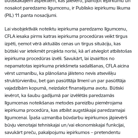
būtiskākajiem aspektiem, kas jāievēro, plānojot iepirkumu un
nosakot paredzamo līgumcenu, ir Publisko iepirkumu likuma
(PIL) 11.panta nosacījumi.
Lai visobjektīvāk noteiktu iepirkuma paredzamo līgumcenu,
CFLA iesaka pirms katras iepirkuma procedūras veikt tirgus
izpēti, ņemot vērā aktuālās cenas un tirgus situāciju, kas
būtiski var ietekmēt projekta norisi, kā arī atvieglot atbilstošas
iepirkuma procedūras izvēli. Savukārt, lai izvairītos no
nepamatotas iepirkuma priekšmeta sadalīšanas, CFLA aicina
vērst uzmanību, ka plānošana jāīsteno nevis atsevišķu
struktūrvienību, bet gan pasūtītāja līmenī un par pasūtītāja
vajadzībām kopumā, neizdalot finansējuma avotu. Būtiski
ievērot, ka šaubu gadījumā par izvēlētās paredzamās
līgumcenas noteikšanas metodes pareizību piemērojama
iepirkuma procedūra, kas atbilst augstākajai paredzamajai
līgumcenai. Īpaša uzmanība būvdarbu iepirkumos jāpievērš
būvju vienotajai tehniskajai un/vai ekonomiskajai funkcijai,
savukārt preču, pakalpojumu iepirkumos – pretendentu