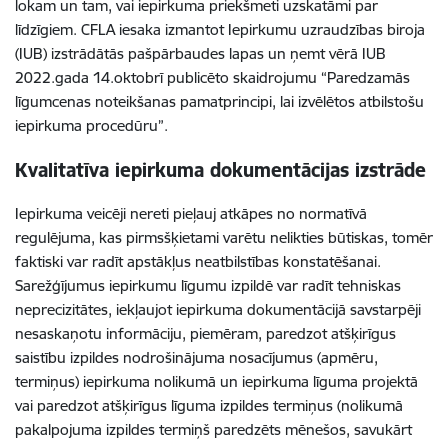
lokam un tam, vai iepirkuma priekšmeti uzskatāmi par
līdzīgiem. CFLA iesaka izmantot Iepirkumu uzraudzības biroja
(IUB) izstrādātās pašpārbaudes lapas un ņemt vērā IUB
2022.gada 14.oktobrī publicēto skaidrojumu “Paredzamās
līgumcenas noteikšanas pamatprincipi, lai izvēlētos atbilstošu
iepirkuma procedūru”.
Kvalitatīva iepirkuma dokumentācijas izstrāde
Iepirkuma veicēji nereti pieļauj atkāpes no normatīvā
regulējuma, kas pirmsšķietami varētu nelikties būtiskas, tomēr
faktiski var radīt apstākļus neatbilstības konstatēšanai.
Sarežģījumus iepirkumu līgumu izpildē var radīt tehniskas
neprecizitātes, iekļaujot iepirkuma dokumentācijā savstarpēji
nesaskaņotu informāciju, piemēram, paredzot atšķirīgus
saistību izpildes nodrošinājuma nosacījumus (apmēru,
termiņus) iepirkuma nolikumā un iepirkuma līguma projektā
vai paredzot atšķirīgus līguma izpildes termiņus (nolikumā
pakalpojuma izpildes termiņš paredzēts mēnešos, savukārt