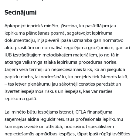
Secinājumi
Apkopojot iepriekš minēto, jāsecina, ka pasūtītājam jau
iepirkuma plānošanas posmā, sagatavojot iepirkuma
dokumentāciju, ir jāpievērš īpaša uzmanība gan normatīvo
aktu prasībām un normatīvā regulējuma grozījumiem, gan arī
IUB izstrādātajiem metodiskajiem materiāliem, jo no tā ir
atkarīga veiksmīga tālākā iepirkuma procedūras norise.
Jāņem vērā termiņi un nepieciešamais laiks, kā arī jāiegulda
papildu darbs, lai nodrošinātu, ka projekts tiek īstenots laikā,
– tas ietver pienākumu jau sākotnēji censties paredzēt un
izvērtēt iespējamos riskus un iespējas, kas var rasties
iepirkuma gaitā.
Lai minēto būtu iespējams īstenot, CFLA finansējuma
saņēmējus aicina ieguldīt resursus profesionālā iepirkumu
komisijas izveidē un attīstībā, nodrošinot speciālistiem
nepieciešamās apmācības iespējas, tāpat īpaši rūpīgi izvēlēties