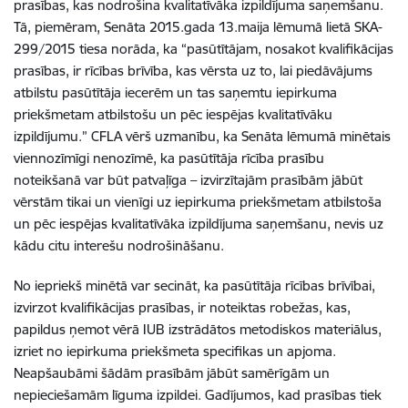
prasības, kas nodrošina kvalitatīvāka izpildījuma saņemšanu.
Tā, piemēram, Senāta 2015.gada 13.maija lēmumā lietā SKA-
299/2015 tiesa norāda, ka “pasūtītājam, nosakot kvalifikācijas
prasības, ir rīcības brīvība, kas vērsta uz to, lai piedāvājums
atbilstu pasūtītāja iecerēm un tas saņemtu iepirkuma
priekšmetam atbilstošu un pēc iespējas kvalitatīvāku
izpildījumu.” CFLA vērš uzmanību, ka Senāta lēmumā minētais
viennozīmīgi nenozīmē, ka pasūtītāja rīcība prasību
noteikšanā var būt patvaļīga – izvirzītajām prasībām jābūt
vērstām tikai un vienīgi uz iepirkuma priekšmetam atbilstoša
un pēc iespējas kvalitatīvāka izpildījuma saņemšanu, nevis uz
kādu citu interešu nodrošināšanu.
No iepriekš minētā var secināt, ka pasūtītāja rīcības brīvībai,
izvirzot kvalifikācijas prasības, ir noteiktas robežas, kas,
papildus ņemot vērā IUB izstrādātos metodiskos materiālus,
izriet no iepirkuma priekšmeta specifikas un apjoma.
Neapšaubāmi šādām prasībām jābūt samērīgām un
nepieciešamām līguma izpildei. Gadījumos, kad prasības tiek