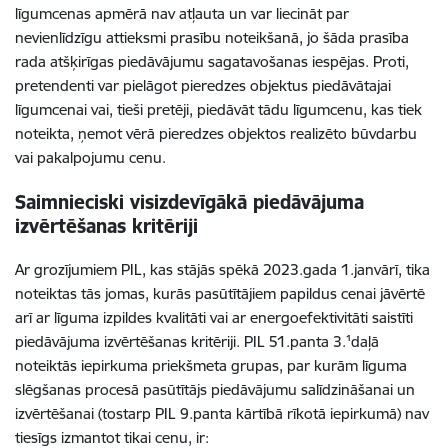
līgumcenas apmērā nav atļauta un var liecināt par
nevienlīdzīgu attieksmi prasību noteikšanā, jo šāda prasība
rada atšķirīgas piedāvājumu sagatavošanas iespējas. Proti,
pretendenti var pielāgot pieredzes objektus piedāvātajai
līgumcenai vai, tieši pretēji, piedāvāt tādu līgumcenu, kas tiek
noteikta, ņemot vērā pieredzes objektos realizēto būvdarbu
vai pakalpojumu cenu.
Saimnieciski visizdevīgākā piedāvājuma
izvērtēšanas kritēriji
Ar grozījumiem PIL, kas stājās spēkā 2023.gada 1.janvārī, tika
noteiktas tās jomas, kurās pasūtītājiem papildus cenai jāvērtē
arī ar līguma izpildes kvalitāti vai ar energoefektivitāti saistīti
piedāvājuma izvērtēšanas kritēriji. PIL 51.panta 3.¹daļā
noteiktās iepirkuma priekšmeta grupas, par kurām līguma
slēgšanas procesā pasūtītājs piedāvājumu salīdzināšanai un
izvērtēšanai (tostarp PIL 9.panta kārtībā rīkotā iepirkumā) nav
tiesīgs izmantot tikai cenu, ir: