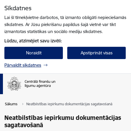
Pāriet uz lapas saturu
Sīkdatnes
Spied
lai meklētu
Enter
Lai šī tīmekļvietne darbotos, tā izmanto obligāti nepieciešamās
sīkdatnes. Ar Jūsu piekrišanu papildus šajā vietnē var tikt
izmantotas statistikas un sociālo mediju sīkdatnes.
Lūdzu, atzīmējiet savu izvēli:
Noraidīt
Apstiprināt visas
Pārvaldīt sīkdatnes
Sākums
Neatbilstības iepirkumu dokumentācijas sagatavošanā
Neatbilstības iepirkumu dokumentācijas
sagatavošanā