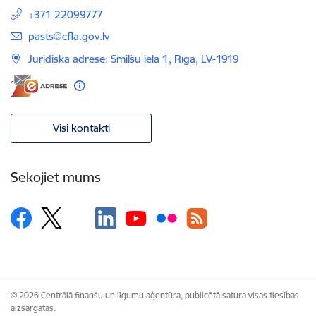
+371 22099777
E-pasts:
pasts@cfla.gov.lv
Juridiskā adrese: Smilšu iela 1, Rīga, LV-1919
Visi kontakti
Sekojiet mums
© 2026 Centrālā finanšu un līgumu aģentūra, publicētā satura visas tiesības
aizsargātas.