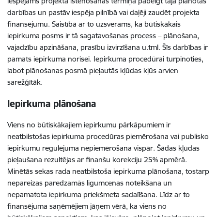
iespējams projekta īstenošanas termiņā pabeigt tajā plānotās
darbības un pastāv iespēja pilnībā vai daļēji zaudēt projekta
finansējumu. Saistībā ar to uzsverams, ka būtiskākais
iepirkuma posms ir tā sagatavošanas process – plānošana,
vajadzību apzināšana, prasību izvirzīšana u.tml. Šīs darbības ir
pamats iepirkuma norisei. Iepirkuma procedūrai turpinoties,
labot plānošanas posmā pieļautās kļūdas kļūs arvien
sarežģītāk.
Iepirkuma plānošana
Viens no būtiskākajiem iepirkumu pārkāpumiem ir
neatbilstošas iepirkuma procedūras piemērošana vai publisko
iepirkumu regulējuma nepiemērošana vispār. Šādas kļūdas
pieļaušana rezultējas ar finanšu korekciju 25% apmērā.
Minētās sekas rada neatbilstoša iepirkuma plānošana, tostarp
nepareizas paredzamās līgumcenas noteikšana un
nepamatota iepirkuma priekšmeta sadalīšana. Līdz ar to
finansējuma saņēmējiem jāņem vērā, ka viens no