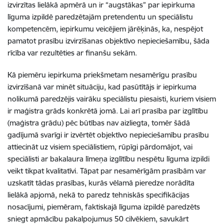
izvirzītas lielākā apmērā un ir “augstākas” par iepirkuma
līguma izpildē paredzētajām pretendentu un speciālistu
kompetencēm, iepirkumu veicējiem jārēķinās, ka, nespējot
pamatot prasību izvirzīšanas objektīvo nepieciešamību, šāda
rīcība var rezultēties ar finanšu sekām.
Kā piemēru iepirkuma priekšmetam nesamērīgu prasību
izvirzīšanā var minēt situāciju, kad pasūtītājs ir iepirkuma
nolikumā paredzējis vairāku speciālistu piesaisti, kuriem visiem
ir maģistra grāds konkrētā jomā. Lai arī prasība par izglītību
(maģistra grādu) pēc būtības nav aizliegta, tomēr šādā
gadījumā svarīgi ir izvērtēt objektīvo nepieciešamību prasību
attiecināt uz visiem speciālistiem, rūpīgi pārdomājot, vai
speciālisti ar bakalaura līmeņa izglītību nespētu līguma izpildi
veikt tikpat kvalitatīvi. Tāpat par nesamērīgām prasībām var
uzskatīt tādas prasības, kurās vēlamā pieredze norādīta
lielākā apjomā, nekā to paredz tehniskās specifikācijas
nosacījumi, piemēram, faktiskajā līguma izpildē paredzēts
sniegt apmācību pakalpojumus 50 cilvēkiem, savukārt