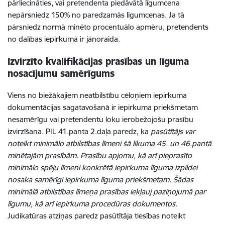
pārliecināties, vai pretendenta piedāvātā līgumcena
nepārsniedz 150% no paredzamās līgumcenas. Ja tā
pārsniedz normā minēto procentuālo apmēru, pretendents
no dalības iepirkumā ir jānoraida.
Izvirzīto kvalifikācijas prasības un līguma
nosacījumu samērīgums
Viens no biežākajiem neatbilstību cēloņiem iepirkuma
dokumentācijas sagatavošanā ir iepirkuma priekšmetam
nesamērīgu vai pretendentu loku ierobežojošu prasību
izvirzīšana. PIL 41.panta 2.daļa paredz, ka
pasūtītājs var
noteikt minimālo atbilstības līmeni šā likuma 45. un 46.pantā
minētajām prasībām. Prasību apjomu, kā arī pieprasīto
minimālo spēju līmeni konkrētā iepirkuma līguma izpildei
nosaka samērīgi iepirkuma līguma priekšmetam. Šādas
minimālā atbilstības līmeņa prasības iekļauj paziņojumā par
līgumu, kā arī iepirkuma procedūras dokumentos.
Judikatūras atziņas paredz pasūtītāja tiesības noteikt