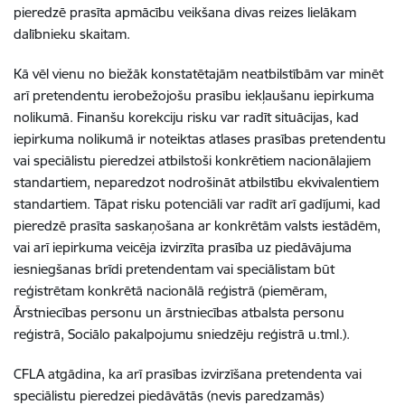
pieredzē prasīta apmācību veikšana divas reizes lielākam
dalībnieku skaitam.
Kā vēl vienu no biežāk konstatētajām neatbilstībām var minēt
arī pretendentu ierobežojošu prasību iekļaušanu iepirkuma
nolikumā. Finanšu korekciju risku var radīt situācijas, kad
iepirkuma nolikumā ir noteiktas atlases prasības pretendentu
vai speciālistu pieredzei atbilstoši konkrētiem nacionālajiem
standartiem, neparedzot nodrošināt atbilstību ekvivalentiem
standartiem. Tāpat risku potenciāli var radīt arī gadījumi, kad
pieredzē prasīta saskaņošana ar konkrētām valsts iestādēm,
vai arī iepirkuma veicēja izvirzīta prasība uz piedāvājuma
iesniegšanas brīdi pretendentam vai speciālistam būt
reģistrētam konkrētā nacionālā reģistrā (piemēram,
Ārstniecības personu un ārstniecības atbalsta personu
reģistrā, Sociālo pakalpojumu sniedzēju reģistrā u.tml.).
CFLA atgādina, ka arī prasības izvirzīšana pretendenta vai
speciālistu pieredzei piedāvātās (nevis paredzamās)