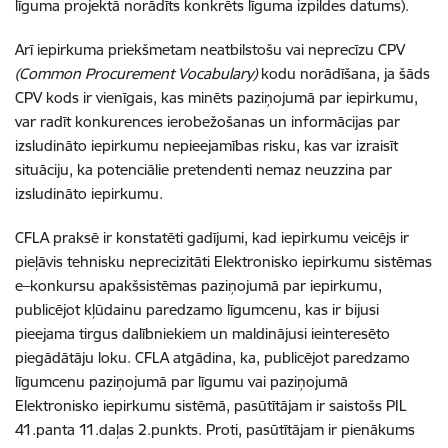
līguma projektā norādīts konkrēts līguma izpildes datums).
Arī iepirkuma priekšmetam neatbilstošu vai neprecīzu CPV
(Common Procurement Vocabulary)
kodu norādīšana, ja šāds
CPV kods ir vienīgais, kas minēts paziņojumā par iepirkumu,
var radīt konkurences ierobežošanas un informācijas par
izsludināto iepirkumu nepieejamības risku, kas var izraisīt
situāciju, ka potenciālie pretendenti nemaz neuzzina par
izsludināto iepirkumu.
CFLA praksē ir konstatēti gadījumi, kad iepirkumu veicējs ir
pieļāvis tehnisku neprecizitāti Elektronisko iepirkumu sistēmas
e–konkursu apakšsistēmas paziņojumā par iepirkumu,
publicējot kļūdainu paredzamo līgumcenu, kas ir bijusi
pieejama tirgus dalībniekiem un maldinājusi ieinteresēto
piegādātāju loku. CFLA atgādina, ka, publicējot paredzamo
līgumcenu paziņojumā par līgumu vai paziņojumā
Elektronisko iepirkumu sistēmā, pasūtītājam ir saistošs PIL
41.panta 11.daļas 2.punkts. Proti, pasūtītājam ir pienākums