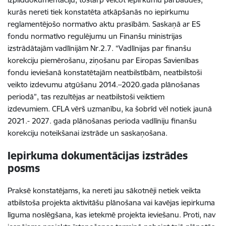
kurās nereti tiek konstatēta atkāpšanās no iepirkumu
reglamentējošo normatīvo aktu prasībām. Saskaņā ar ES
fondu normatīvo regulējumu un Finanšu ministrijas
izstrādātajām vadlīnijām Nr.2.7. “Vadlīnijas par finanšu
korekciju piemērošanu, ziņošanu par Eiropas Savienības
fondu ieviešanā konstatētajām neatbilstībām, neatbilstoši
veikto izdevumu atgūšanu 2014.–2020.gada plānošanas
periodā”, tas rezultējas ar neatbilstoši veiktiem
izdevumiem.
CFLA vērš uzmanību, ka šobrīd vēl notiek jaunā
2021.- 2027. gada plānošanas perioda vadlīniju finanšu
korekciju noteikšanai izstrāde un saskaņošana.
Iepirkuma dokumentācijas izstrādes
posms
Praksē konstatējams, ka nereti jau sākotnēji netiek veikta
atbilstoša projekta aktivitāšu plānošana vai kavējas iepirkuma
līguma noslēgšana, kas ietekmē projekta ieviešanu. Proti, nav