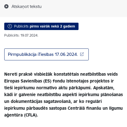
Atskaņot tekstu
Publicēts
pirms vairāk nekā 2 gadiem
Publicēts: 19.07.2024.
Pirmpublikācija iTiesības 17.06.2024.
Nereti praksē visbiežāk konstatētais neatbilstības veids
Eiropas Savienības (ES) fondu īstenotajos projektos ir
tieši iepirkumu normatīvo aktu pārkāpumi. Apskatām,
kādi ir galvenie neatbilstību aspekti iepirkumu plānošanas
un dokumentācijas sagatavošanā, ar ko regulāri
iepirkumu pārbaudēs sastopas Centrālā finanšu un līgumu
aģentūra (CFLA).