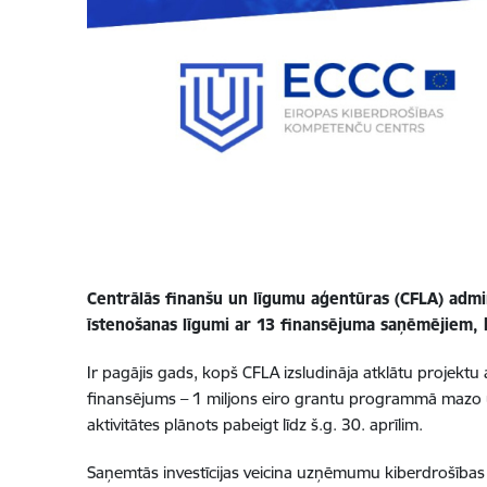
Centrālās finanšu un līgumu aģentūras (CFLA) adm
īstenošanas līgumi ar 13 finansējuma saņēmējiem, 
Ir pagājis gads, kopš CFLA izsludināja atklātu projek
finansējums – 1 miljons eiro grantu programmā mazo un
aktivitātes plānots pabeigt līdz š.g. 30. aprīlim.
Saņemtās investīcijas veicina uzņēmumu kiberdrošības pā