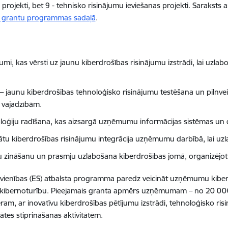
s projekti, bet 9 - tehnisko risinājumu ieviešanas projekti. Saraksts 
a grantu programmas sadaļā
.
jumi, kas vērsti uz jaunu kiberdrošības risinājumu izstrādi, lai uz
– jaunu kiberdrošības tehnoloģisko risinājumu testēšana un pilnve
m vajadzībām.
loģiju radīšana, kas aizsargā uzņēmumu informācijas sistēmas un
dātu kiberdrošības risinājumu integrācija uzņēmumu darbībā, lai uzl
u zināšanu un prasmju uzlabošana kiberdrošības jomā, organizējo
Savienības (ES) atbalsta programma paredz veicināt uzņēmumu kiberdr
to kibernoturību. Pieejamais granta apmērs uzņēmumam – no 20 000 
ram, ar inovatīvu kiberdrošības pētījumu izstrādi, tehnoloģisko ris
ātes stiprināšanas aktivitātēm.