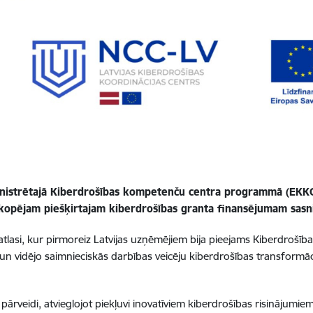
inistrētajā Kiberdrošības kompetenču centra programmā (EKKC
kopējam piešķirtajam kiberdrošības granta finansējumam sasni
tu atlasi, kur pirmoreiz Latvijas uzņēmējiem bija pieejams Kiberdr
 vidējo saimnieciskās darbības veicēju kiberdrošības transformāci
rveidi, atvieglojot piekļuvi inovatīviem kiberdrošības risinājumiem