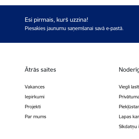
Esi pirmais, kurš uzzina!
Piesakies jaunumu saņemšanai savā e-pastā.
Kājene
Ātrās saites
Noderīg
Vakances
Viegli lasī
Iepirkumi
Privātuma
Projekti
Piekļūsta
Par mums
Lapas kar
Sīkdatņu 