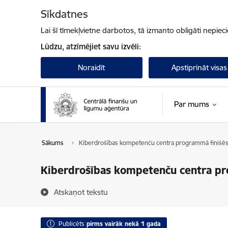
Pāriet uz lapas saturu
Sīkdatnes
Lai šī tīmekļvietne darbotos, tā izmanto obligāti nepiec
Lūdzu, atzīmējiet savu izvēli:
Noraidīt
Apstiprināt visas
Par mums
Sākums
Kiberdrošības kompetenču centra programmā finišēs 
Kiberdrošības kompetenču centra pr
Atskaņot tekstu
Publicēts
pirms vairāk nekā 1 gada