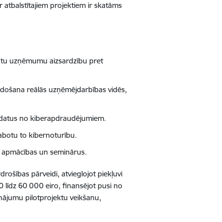
ar atbalstītajiem projektiem ir skatāms
labotu uzņēmumu aizsardzību pret
idošana reālās uzņēmējdarbības vidēs,
 datus no kiberapdraudējumiem.
abotu to kibernoturību.
t apmācības un seminārus.
ošības pārveidi, atvieglojot piekļuvi
līdz 60 000 eiro, finansējot pusi no
inājumu pilotprojektu veikšanu,