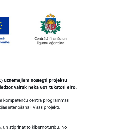
) uzņēmējiem noslēgti projektu
edzot vairāk nekā 601 tūkstoti eiro.
ošības kompetenču centra programmas
jas īstenošanai. Visas projektu
, un stiprināt to kibernoturību. No