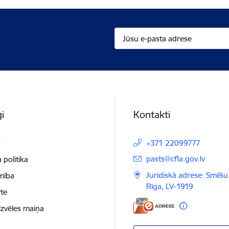
i
Kontakti
t
+371 22099777
E-pasts:
pasts@cfla.gov.lv
 politika
Juridiskā adrese: Smilšu 
mība
Rīga, LV-1919
te
izvēles maiņa