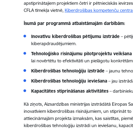
apstiprinātajiem projektiem četri ir pētnieciskās ievirze
CFLA tīmekļa vietnē,
Kiberdrošības kompetenču centr
Īsumā par programmā atbalstāmajām darbībām:
Inovatīvu kiberdrošības pētījumu izstrāde
– pētī
kiberapdraudējumiem.
Tehnoloģisko risinājumu pilotprojektu veikšana
lai novērtētu to efektivitāti un pielāgotu konkrētā
Kiberdrošības tehnoloģiju izstrāde
– jaunu tehno
Kiberdrošības tehnoloģiju ieviešana
– jau izstrā
Kapacitātes stiprināšanas aktivitātes
– darbiniek
Kā ziņots, Aizsardzības ministrijas izstrādātā Eiropas 
inovatīviem kiberdrošības risinājumiem, un stiprināt 
attiecināmajām projekta izmaksām, kas saistītas, piemē
kiberdrošības tehnoloģiju izstrādi un ieviešanu, kapacit