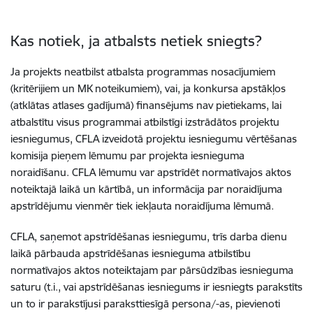
Kas notiek, ja atbalsts netiek sniegts?
Ja projekts neatbilst atbalsta programmas nosacījumiem
(kritērijiem un MK noteikumiem), vai, ja konkursa apstākļos
(atklātas atlases gadījumā) finansējums nav pietiekams, lai
atbalstītu visus programmai atbilstīgi izstrādātos projektu
iesniegumus, CFLA izveidotā projektu iesniegumu vērtēšanas
komisija pieņem lēmumu par projekta iesnieguma
noraidīšanu. CFLA lēmumu var apstrīdēt normatīvajos aktos
noteiktajā laikā un kārtībā, un informācija par noraidījuma
apstrīdējumu vienmēr tiek iekļauta noraidījuma lēmumā.
CFLA, saņemot apstrīdēšanas iesniegumu, trīs darba dienu
laikā pārbauda apstrīdēšanas iesnieguma atbilstību
normatīvajos aktos noteiktajam par pārsūdzības iesnieguma
saturu (t.i., vai apstrīdēšanas iesniegums ir iesniegts parakstīts
un to ir parakstījusi paraksttiesīgā persona/-as, pievienoti