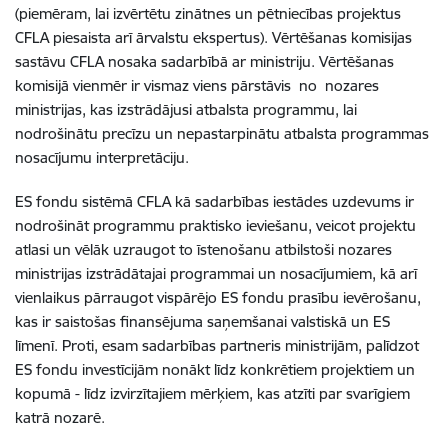
(piemēram, lai izvērtētu zinātnes un pētniecības projektus
CFLA piesaista arī ārvalstu ekspertus). Vērtēšanas komisijas
sastāvu CFLA nosaka sadarbībā ar ministriju. Vērtēšanas
komisijā vienmēr ir vismaz viens pārstāvis no nozares
ministrijas, kas izstrādājusi atbalsta programmu, lai
nodrošinātu precīzu un nepastarpinātu atbalsta programmas
nosacījumu interpretāciju.
ES fondu sistēmā CFLA kā sadarbības iestādes uzdevums ir
nodrošināt programmu praktisko ieviešanu, veicot projektu
atlasi un vēlāk uzraugot to īstenošanu atbilstoši nozares
ministrijas izstrādātajai programmai un nosacījumiem, kā arī
vienlaikus pārraugot vispārējo ES fondu prasību ievērošanu,
kas ir saistošas finansējuma saņemšanai valstiskā un ES
līmenī. Proti, esam sadarbības partneris ministrijām, palīdzot
ES fondu investīcijām nonākt līdz konkrētiem projektiem un
kopumā - līdz izvirzītajiem mērķiem, kas atzīti par svarīgiem
katrā nozarē.