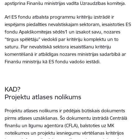
apstiprina Finanšu ministrijas vadīta Uzraudzības komiteja.
Arī ES fondu atbalsta programmu kritēriju izstrādē ir
iespējams piedalīties nevalstiskajam sektoram, iesaistoties ES
fondu Apakškomitejas sēdēs1 un izsakot savu, nozares
“tirgus spēlētāju” viedokli par kritēriju komplektu un to
saturu. Par nevalstiskā sektora iesaistīšanu kritēriju
komentēšanā ir atbildīgas nozares ministrijas sadarbībā ar
Finanšu ministriju kā ES fondu vadošo iestādi.
KAD?
Projektu atlases nolikums
Projektu atlases nolikums ir pēdējais būtiskais dokuments
pirms atlases uzsākšanas. Šo dokumentu izstrādā Centrālā
finanšu un līgumu aģentūra (CFLA), balstoties uz MK
noteikumos un projektu iesniegumu vērtēšanas kritērijos