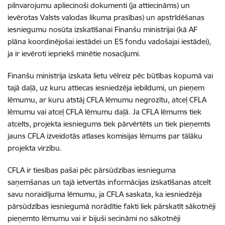
pilnvarojumu apliecinoši dokumenti (ja attiecināms) un
ievērotas Valsts valodas likuma prasības) un apstrīdēšanas
iesniegumu nosūta izskatīšanai Finanšu ministrijai (kā AF
plāna koordinējošai iestādei un ES fondu vadošajai iestādei),
ja ir ievēroti iepriekš minētie nosacījumi.
Finanšu ministrija izskata lietu vēlreiz pēc būtības kopumā vai
tajā daļā, uz kuru attiecas iesniedzēja iebildumi, un pieņem
lēmumu, ar kuru atstāj CFLA lēmumu negrozītu, atceļ CFLA
lēmumu vai atceļ CFLA lēmumu daļā. Ja CFLA lēmums tiek
atcelts, projekta iesniegums tiek pārvērtēts un tiek pieņemts
jauns CFLA izveidotās atlases komisijas lēmums par tālāku
projekta virzību.
CFLA ir tiesības pašai pēc pārsūdzības iesnieguma
saņemšanas un tajā ietvertās informācijas izskatīšanas atcelt
savu noraidījuma lēmumu, ja CFLA saskata, ka iesniedzēja
pārsūdzības iesniegumā norādītie fakti liek pārskatīt sākotnēji
pieņemto lēmumu vai ir bijuši secināmi no sākotnēji