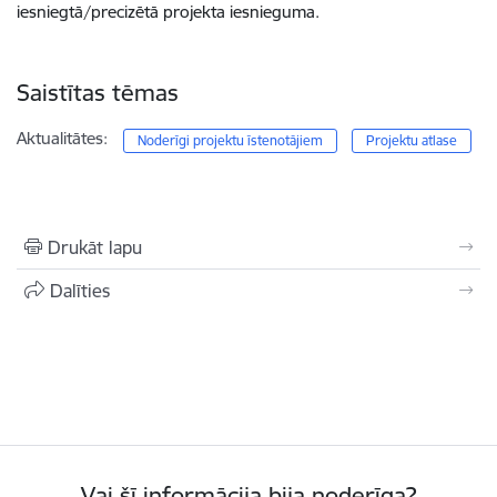
iesniegtā/precizētā projekta iesnieguma.
Saistītas tēmas
Aktualitātes:
Noderīgi projektu īstenotājiem
Projektu atlase
Drukāt lapu
Dalīties
Vai šī informācija bija noderīga?