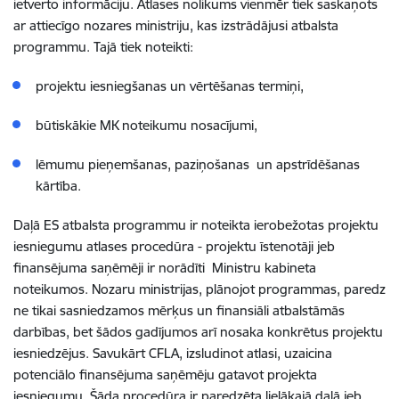
ietverto informāciju. Atlases nolikums vienmēr tiek saskaņots
ar attiecīgo nozares ministriju, kas izstrādājusi atbalsta
programmu. Tajā tiek noteikti:
projektu iesniegšanas un vērtēšanas termiņi,
būtiskākie MK noteikumu nosacījumi,
lēmumu pieņemšanas, paziņošanas un apstrīdēšanas
kārtība.
Daļā ES atbalsta programmu ir noteikta ierobežotas projektu
iesniegumu atlases procedūra - projektu īstenotāji jeb
finansējuma saņēmēji ir norādīti Ministru kabineta
noteikumos. Nozaru ministrijas, plānojot programmas, paredz
ne tikai sasniedzamos mērķus un finansiāli atbalstāmās
darbības, bet šādos gadījumos arī nosaka konkrētus projektu
iesniedzējus. Savukārt CFLA, izsludinot atlasi, uzaicina
potenciālo finansējuma saņēmēju gatavot projekta
iesniegumu. Šāda procedūra ir paredzēta lielākajā daļā jeb