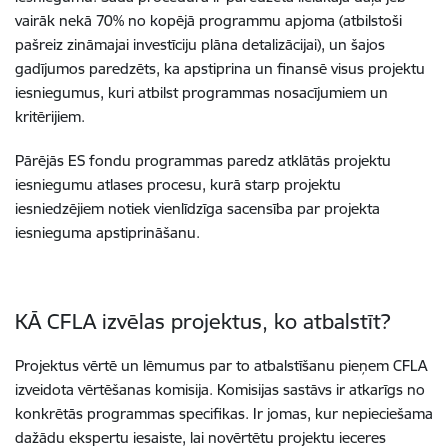
vairāk nekā 70% no kopējā programmu apjoma (atbilstoši
pašreiz zināmajai investīciju plāna detalizācijai), un šajos
gadījumos paredzēts, ka apstiprina un finansē visus projektu
iesniegumus, kuri atbilst programmas nosacījumiem un
kritērijiem.
Pārējās ES fondu programmas paredz atklātās projektu
iesniegumu atlases procesu, kurā starp projektu
iesniedzējiem notiek vienlīdzīga sacensība par projekta
iesnieguma apstiprināšanu.
KĀ CFLA izvēlas projektus, ko atbalstīt?
Projektus vērtē un lēmumus par to atbalstīšanu pieņem CFLA
izveidota vērtēšanas komisija. Komisijas sastāvs ir atkarīgs no
konkrētās programmas specifikas. Ir jomas, kur nepieciešama
dažādu ekspertu iesaiste, lai novērtētu projektu ieceres