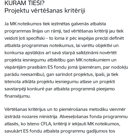
KURAM TIEŠI?
Projektu vērtēšanas kritēriji
Ja MK noteikumos tiek iezīmētas galvenās atbalsta
programmas līnijas un rāmji, tad vērtēšanas kritēriji jau tiek
veidoti ļoti specifiski – to loma ir pēc iespējas precīzi definēt
atbalsta programmas noteikumus, lai varētu objektīvi un
konkursa apstākļos arī savā starpā salīdzināmi novērtēt
projekta iesniegumu atbilstību gan MK noteikumiem un
vispārējām prasībām ES fondu jomā (piemēram, par nodokļu
parādu neesamību), gan sarindot projektus, īpaši, ja tiek
īstenota atklāta projektu iesniegumu atlase un projekti
savstarpēji konkurē par atbalsta programmā pieejamo
finansējumu.
Vērtēšanas kritērijus un to piemērošanas metodiku vienmēr
izstrādā nozares ministrija. Atveseļošanas fonda programmu
atlasēs, ko īsteno CFLA, kritēriji ir iekļauti MK noteikumos,
savukārt ES fondu atbalsta programmu gadījumos tos