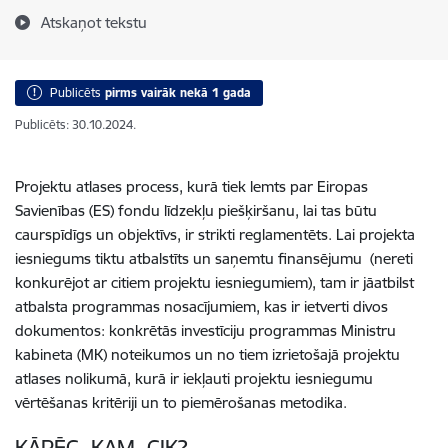
Atskaņot tekstu
Publicēts
pirms vairāk nekā 1 gada
Publicēts: 30.10.2024.
Projektu atlases process, kurā tiek lemts par Eiropas
Savienības (ES) fondu līdzekļu piešķiršanu, lai tas būtu
caurspīdīgs un objektīvs, ir strikti reglamentēts. Lai projekta
iesniegums tiktu atbalstīts un saņemtu finansējumu (nereti
konkurējot ar citiem projektu iesniegumiem), tam ir jāatbilst
atbalsta programmas nosacījumiem, kas ir ietverti divos
dokumentos: konkrētās investīciju programmas Ministru
kabineta (MK) noteikumos un no tiem izrietošajā projektu
atlases nolikumā, kurā ir iekļauti projektu iesniegumu
vērtēšanas kritēriji un to piemērošanas metodika.
KĀPĒC, KAM, CIK?