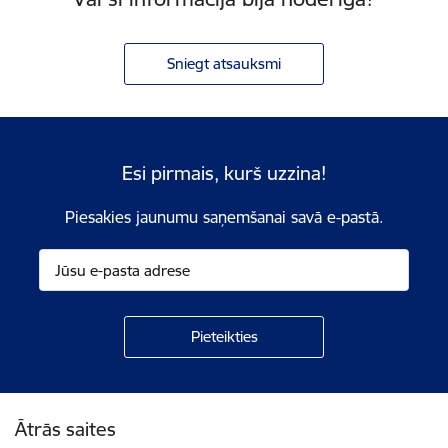
Sniegt atsauksmi
Esi pirmais, kurš uzzina!
Piesakies jaunumu saņemšanai savā e-pastā.
Kājene
Ātrās saites