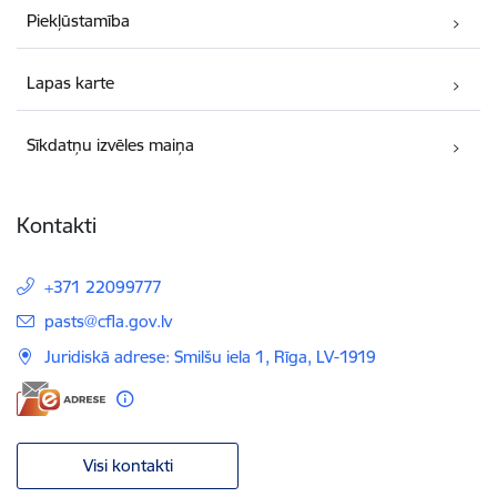
Piekļūstamība
Lapas karte
Sīkdatņu izvēles maiņa
Kontakti
+371 22099777
E-pasts:
pasts@cfla.gov.lv
Juridiskā adrese: Smilšu iela 1, Rīga, LV-1919
Visi kontakti