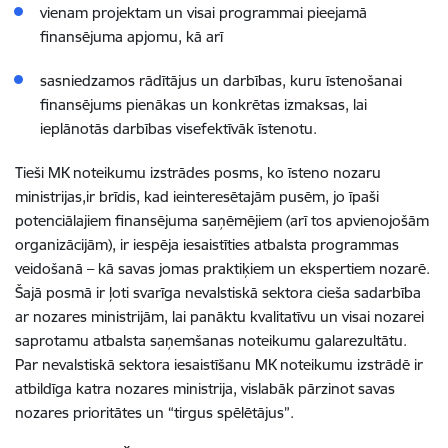
vienam projektam un visai programmai pieejamā
finansējuma apjomu, kā arī
sasniedzamos rādītājus un darbības, kuru īstenošanai
finansējums pienākas un konkrētas izmaksas, lai
ieplānotās darbības visefektīvāk īstenotu.
Tieši MK noteikumu izstrādes posms, ko īsteno nozaru
ministrijas,ir brīdis, kad ieinteresētajām pusēm, jo īpaši
potenciālajiem finansējuma saņēmējiem (arī tos apvienojošām
organizācijām), ir iespēja iesaistīties atbalsta programmas
veidošanā – kā savas jomas praktiķiem un ekspertiem nozarē.
Šajā posmā ir ļoti svarīga nevalstiskā sektora cieša sadarbība
ar nozares ministrijām, lai panāktu kvalitatīvu un visai nozarei
saprotamu atbalsta saņemšanas noteikumu galarezultātu.
Par nevalstiskā sektora iesaistīšanu MK noteikumu izstrādē ir
atbildīga katra nozares ministrija, vislabāk pārzinot savas
nozares prioritātes un “tirgus spēlētājus”.