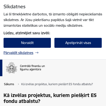
Pāriet uz lapas saturu
Sīkdatnes
Spied
lai meklētu
Enter
Lai šī tīmekļvietne darbotos, tā izmanto obligāti nepieciešamās
sīkdatnes. Ar Jūsu piekrišanu papildus šajā vietnē var tikt
izmantotas statistikas un sociālo mediju sīkdatnes.
Lūdzu, atzīmējiet savu izvēli:
Noraidīt
Apstiprināt visas
Pārvaldīt sīkdatnes
Sākums
Kā izvēlas projektus, kuriem piešķirt ES fondu atbalstu?
Kā izvēlas projektus, kuriem piešķirt ES
fondu atbalstu?