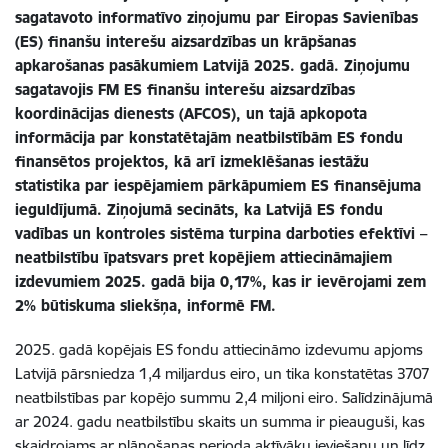
sagatavoto informatīvo ziņojumu par Eiropas Savienības
(ES) finanšu interešu aizsardzības un krāpšanas
apkarošanas pasākumiem Latvijā 2025. gadā. Ziņojumu
sagatavojis FM ES finanšu interešu aizsardzības
koordinācijas dienests (AFCOS), un tajā apkopota
informācija par konstatētajām neatbilstībām ES fondu
finansētos projektos, kā arī izmeklēšanas iestāžu
statistika par iespējamiem pārkāpumiem ES finansējuma
ieguldījumā. Ziņojumā secināts, ka Latvijā ES fondu
vadības un kontroles sistēma turpina darboties efektīvi –
neatbilstību īpatsvars pret kopējiem attiecināmajiem
izdevumiem 2025. gadā bija 0,17%, kas ir ievērojami zem
2% būtiskuma sliekšņa, informē FM.
2025. gadā kopējais ES fondu attiecināmo izdevumu apjoms
Latvijā pārsniedza 1,4 miljardus eiro, un tika konstatētas 3707
neatbilstības par kopējo summu 2,4 miljoni eiro. Salīdzinājumā
ar 2024. gadu neatbilstību skaits un summa ir pieauguši, kas
skaidrojams ar plānošanas perioda aktīvāku ieviešanu un līdz