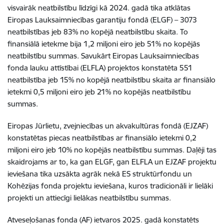
visvairāk neatbilstību līdzīgi kā 2024. gadā tika atklātas
Eiropas Lauksaimniecības garantiju fondā (ELGF) – 3073
neatbilstības jeb 83% no kopējā neatbilstību skaita. To
finansiālā ietekme bija 1,2 miljoni eiro jeb 51% no kopējās
neatbilstību summas. Savukārt Eiropas Lauksaimniecības
fonda lauku attīstībai (ELFLA) projektos konstatēta 551
neatbilstība jeb 15% no kopējā neatbilstību skaita ar finansiālo
ietekmi 0,5 miljoni eiro jeb 21% no kopējās neatbilstību
summas.
Eiropas Jūrlietu, zvejniecības un akvakultūras fondā (EJZAF)
konstatētas piecas neatbilstības ar finansiālo ietekmi 0,2
miljoni eiro jeb 10% no kopējās neatbilstību summas. Daļēji tas
skaidrojams ar to, ka gan ELGF, gan ELFLA un EJZAF projektu
ieviešana tika uzsākta agrāk nekā ES struktūrfondu un
Kohēzijas fonda projektu ieviešana, kuros tradicionāli ir lielāki
projekti un attiecīgi lielākas neatbilstību summas.
Atveseļošanas fonda (AF) ietvaros 2025. gadā konstatēts