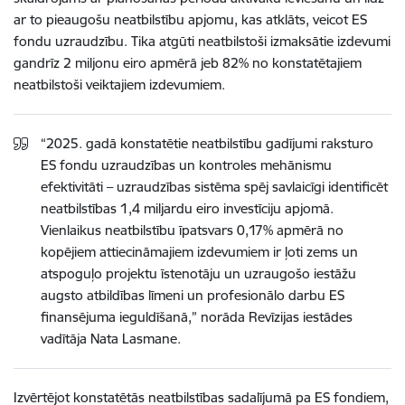
ar to pieaugošu neatbilstību apjomu, kas atklāts, veicot ES
fondu uzraudzību. Tika atgūti neatbilstoši izmaksātie izdevumi
gandrīz 2 miljonu eiro apmērā jeb 82% no konstatētajiem
neatbilstoši veiktajiem izdevumiem.
“2025. gadā konstatētie neatbilstību gadījumi raksturo
ES fondu uzraudzības un kontroles mehānismu
efektivitāti – uzraudzības sistēma spēj savlaicīgi identificēt
neatbilstības 1,4 miljardu eiro investīciju apjomā.
Vienlaikus neatbilstību īpatsvars 0,17% apmērā no
kopējiem attiecināmajiem izdevumiem ir ļoti zems un
atspoguļo projektu īstenotāju un uzraugošo iestāžu
augsto atbildības līmeni un profesionālo darbu ES
finansējuma ieguldīšanā,” norāda Revīzijas iestādes
vadītāja Nata Lasmane.
Izvērtējot konstatētās neatbilstības sadalījumā pa ES fondiem,