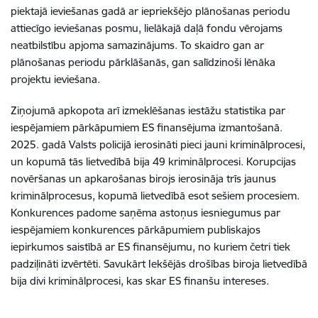
piektajā ieviešanas gadā ar iepriekšējo plānošanas periodu
attiecīgo ieviešanas posmu, lielākajā daļā fondu vērojams
neatbilstību apjoma samazinājums. To skaidro gan ar
plānošanas periodu pārklāšanās, gan salīdzinoši lēnāka
projektu ieviešana.
Ziņojumā apkopota arī izmeklēšanas iestāžu statistika par
iespējamiem pārkāpumiem ES finansējuma izmantošanā.
2025. gadā Valsts policijā ierosināti pieci jauni kriminālprocesi,
un kopumā tās lietvedībā bija 49 kriminālprocesi. Korupcijas
novēršanas un apkarošanas birojs ierosināja trīs jaunus
kriminālprocesus, kopumā lietvedībā esot sešiem procesiem.
Konkurences padome saņēma astoņus iesniegumus par
iespējamiem konkurences pārkāpumiem publiskajos
iepirkumos saistībā ar ES finansējumu, no kuriem četri tiek
padziļināti izvērtēti. Savukārt Iekšējās drošības biroja lietvedībā
bija divi kriminālprocesi, kas skar ES finanšu intereses.