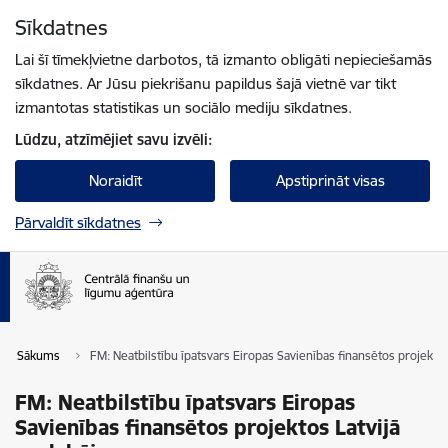
Pāriet uz lapas saturu
Sīkdatnes
Spied
lai meklētu
Enter
Lai šī tīmekļvietne darbotos, tā izmanto obligāti nepieciešamās
sīkdatnes. Ar Jūsu piekrišanu papildus šajā vietnē var tikt
izmantotas statistikas un sociālo mediju sīkdatnes.
Lūdzu, atzīmējiet savu izvēli:
Noraidīt
Apstiprināt visas
Pārvaldīt sīkdatnes
Sākums
FM: Neatbilstību īpatsvars Eiropas Savienības finansētos projekto
FM: Neatbilstību īpatsvars Eiropas
Savienības finansētos projektos Latvijā