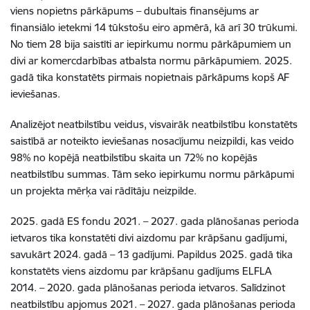
viens nopietns pārkāpums – dubultais finansējums ar
finansiālo ietekmi 14 tūkstošu eiro apmērā, kā arī 30 trūkumi.
No tiem 28 bija saistīti ar iepirkumu normu pārkāpumiem un
divi ar komercdarbības atbalsta normu pārkāpumiem. 2025.
gadā tika konstatēts pirmais nopietnais pārkāpums kopš AF
ieviešanas.
Analizējot neatbilstību veidus, visvairāk neatbilstību konstatēts
saistībā ar noteikto ieviešanas nosacījumu neizpildi, kas veido
98% no kopējā neatbilstību skaita un 72% no kopējās
neatbilstību summas. Tām seko iepirkumu normu pārkāpumi
un projekta mērķa vai rādītāju neizpilde.
2025. gadā ES fondu 2021. – 2027. gada plānošanas perioda
ietvaros tika konstatēti divi aizdomu par krāpšanu gadījumi,
savukārt 2024. gadā – 13 gadījumi. Papildus 2025. gadā tika
konstatēts viens aizdomu par krāpšanu gadījums ELFLA
2014. – 2020. gada plānošanas perioda ietvaros. Salīdzinot
neatbilstību apjomus 2021. – 2027. gada plānošanas perioda