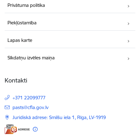
Privātuma politika
Piekļūstamība
Lapas karte
Sīkdatņu izvēles maiņa
Kontakti
+371 22099777
E-pasts:
pasts@cfla.gov.lv
Juridiskā adrese: Smilšu iela 1, Rīga, LV-1919