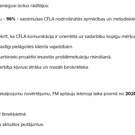
niegusi izcilus rādītājus:
u –
96%
– saņēmušas CFLA nodrošinātās apmācības un metodiskie mat
rīt, ka CFLA komunikācija ir orientēta uz sadarbību kopīgu mērķu sa
astīgi pielāgoties klienta vajadzībām.
rbinieki proaktīvi iesaistās problēmsituāciju risināšanā.
rbība kļuvusi ātrāka un mazāk birokrātiska.
pakalpojumu novērtējumu, FM aptauju īstenoja laika posmā no
2026
 tīmekļvietnē.
tu aktuālos jautājumus.