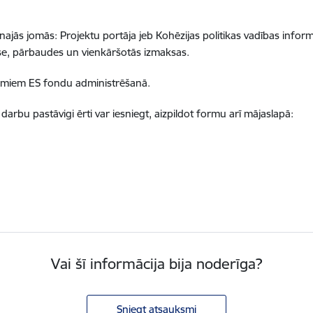
najās jomās: Projektu portāja jeb Kohēzijas politikas vadības infor
ase, pārbaudes un vienkāršotās izmaksas.
umiem ES fondu administrēšanā.
bu pastāvigi ērti var iesniegt, aizpildot formu arī mājaslapā:
Vai šī informācija bija noderīga?
Sniegt atsauksmi