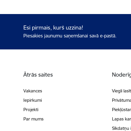
Esi pirmais, kurš uzzina!
Piesakies jaunumu saņemšanai savā e-pastā.
Kājene
Ātrās saites
Noderīg
Vakances
Viegli lasī
Iepirkumi
Privātuma
Projekti
Piekļūsta
Par mums
Lapas kar
Sīkdatņu 