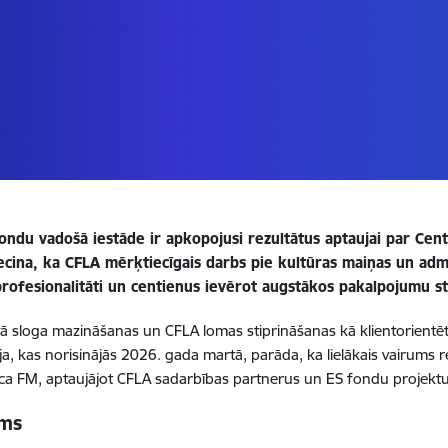
fondu vadošā iestāde ir apkopojusi rezultātus aptaujai par Cen
iecina, ka CFLA mērķtiecīgais darbs pie kultūras maiņas un admi
 profesionalitāti un centienus ievērot augstākos pakalpojumu s
ā sloga mazināšanas un CFLA lomas stiprināšanas kā klientorientēt
, kas norisinājās 2026. gada martā, parāda, ka lielākais vairums r
ca FM, aptaujājot CFLA sadarbības partnerus un ES fondu projektu 
ums