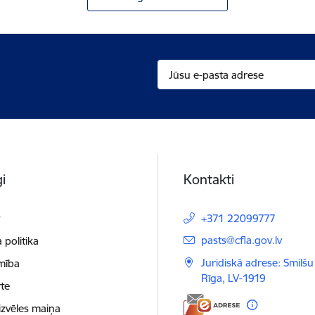
i
Kontakti
t
+371 22099777
E-pasts:
pasts@cfla.gov.lv
 politika
Juridiskā adrese: Smilšu 
mība
Rīga, LV-1919
te
izvēles maiņa