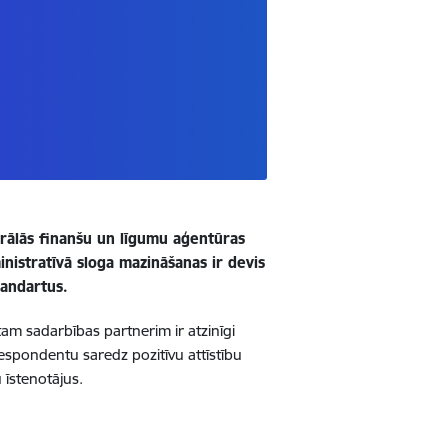
trālās finanšu un līgumu aģentūras
nistratīvā sloga mazināšanas ir devis
tandartus.
am sadarbības partnerim ir atzinīgi
espondentu saredz pozitīvu attīstību
īstenotājus.