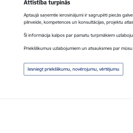
Attīstība turpinās
Aptaujā saņemtie ierosinājumi ir sagrupēti piecās galve
pilnveide, kompetences un konsultācijas, projektu atl
Šī informācija kalpos par pamatu turpmākiem uzlaboj
Priekšlikumus uzlabojumiem un atsauksmes par mūsu dar
Iesniegt priekšlikumu, novērojumu, vērtējumu