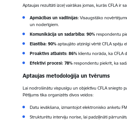
Aptaujas rezultāti izceļ vairākas jomas, kurās CFLA ir sas
Apmācības un vadlīnijas:
Visaugstāko novērtējum
un noderīgiem.
Komunikācija un sadarbība:
90%
respondentu piek
Elastība:
90%
aptaujāto atzinīgi vērtē CFLA spēju el
Proaktīvs atbalsts:
86%
klientu norāda, ka CFLA da
Efektīvi procesi:
78%
respondentu piekrīt, ka sada
Aptaujas metodoloģija un tvērums
Lai nodrošinātu vispusīgu un objektīvu CFLA sniegto 
Pētījums tika organizēts divos veidos:
Datu ievākšana, izmantojot elektronisko anketu FM
Strukturētu interviju norise, lai padziļināti pārrunā