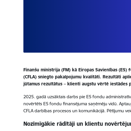
Finanšu ministrija (FM) kā Eiropas Savienības (ES) 
(CFLA) sniegto pakalpojumu kvalitāti. Rezultāti apl
jūtamus rezultātus – klienti augstu vērtē iestādes
2025. gadā uzsāktais darbs pie ES fondu administratīv
novērtēts ES fondu finansējuma saņēmēju vidū. Aptauja
CFLA darbības procesos un komunikācijā. Pētījumu vei
Nozīmīgākie rādītāji un klientu novērtēj