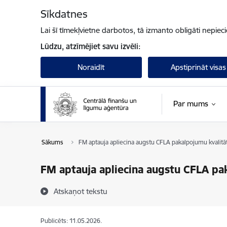
Pāriet uz lapas saturu
Sīkdatnes
Lai šī tīmekļvietne darbotos, tā izmanto obligāti nepiec
Lūdzu, atzīmējiet savu izvēli:
Noraidīt
Apstiprināt visas
Par mums
Sākums
FM aptauja apliecina augstu CFLA pakalpojumu kvalitāt
FM aptauja apliecina augstu CFLA pak
Atskaņot tekstu
Publicēts: 11.05.2026.