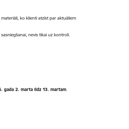
eriāli, ko klienti atzīst par aktuāliem
sniegšanai, nevis tikai uz kontroli.
. gada 2. marta līdz 13. martam
.