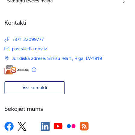
Sīkdatņu izvēles maiņa
Kontakti
+371 22099777
E-pasts:
pasts@cfla.gov.lv
Juridiskā adrese: Smilšu iela 1, Rīga, LV-1919
Visi kontakti
Sekojiet mums