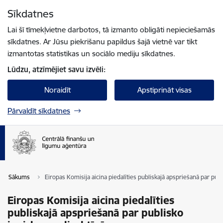
Pāriet uz lapas saturu
Sīkdatnes
Spied
lai meklētu
Enter
Lai šī tīmekļvietne darbotos, tā izmanto obligāti nepieciešamās
sīkdatnes. Ar Jūsu piekrišanu papildus šajā vietnē var tikt
izmantotas statistikas un sociālo mediju sīkdatnes.
Lūdzu, atzīmējiet savu izvēli:
Noraidīt
Apstiprināt visas
Pārvaldīt sīkdatnes
Sākums
Eiropas Komisija aicina piedalīties publiskajā apspriešanā par pu
Eiropas Komisija aicina piedalīties
publiskajā apspriešanā par publisko