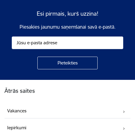
Esi pirmais, kurš uzzina!
Piesakies jaunumu saņemšanai savā e-pastā.
Kājene
Ātrās saites
Vakances
Iepirkumi