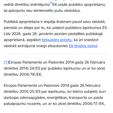
[4]
veiktā direktīvu izvērtējuma
EK uzsāk publisko apspriešanu,
lai apkopotu visu ieinteresēto pušu viedokļus.
Publiskā apspriešana ir iespēja ikvienam paust savu viedokli,
pieredzi un idejas par to, kā uzlabot publiskos iepirkumus ES.
Līdz 2026. gada 26. janvārim aicinām piedalīties publiskajā
apspriešanā, aizpildot
tiešsaistes anketu
, kā arī sniedzot
viedokli aicinājumā sniegt atsauksmes
EK tīmekļa vietnē
.
[1]
Eiropas Parlamenta un Padomes 2014.gada 26.februāra
direktīva 2014/24/ES par publisko iepirkumu un ar ko atceļ
direktīvu 2004/18/EK,
Eiropas Parlamenta un Padomes 2014.gada 26.februāra
direktīvu 2014/25/ES par iepirkumu, ko īsteno subjekti, kuri
darbojas ūdensapgādes, enerģētikas, transporta un pasta
pakalpojumu nozarēs, un ar ko atceļ direktīvu 2004/17/EK,