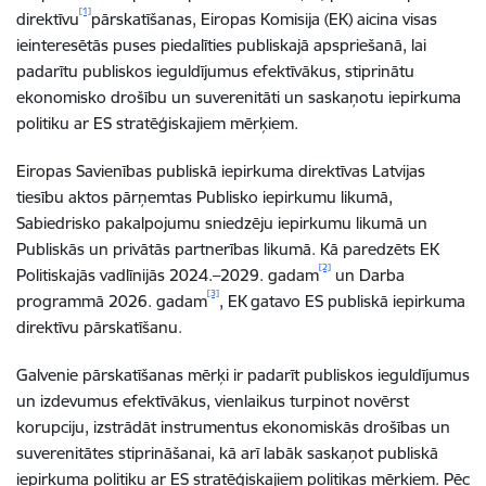
[1]
direktīvu
pārskatīšanas, Eiropas Komisija (EK) aicina visas
ieinteresētās puses piedalīties publiskajā apspriešanā, lai
padarītu publiskos ieguldījumus efektīvākus, stiprinātu
ekonomisko drošību un suverenitāti un saskaņotu iepirkuma
politiku ar ES stratēģiskajiem mērķiem.
Eiropas Savienības publiskā iepirkuma direktīvas Latvijas
tiesību aktos pārņemtas Publisko iepirkumu likumā,
Sabiedrisko pakalpojumu sniedzēju iepirkumu likumā un
Publiskās un privātās partnerības likumā. Kā paredzēts EK
[2]
Politiskajās vadlīnijās 2024.–2029. gadam
un Darba
[3]
programmā 2026. gadam
, EK gatavo ES publiskā iepirkuma
direktīvu pārskatīšanu.
Galvenie pārskatīšanas mērķi ir padarīt publiskos ieguldījumus
un izdevumus efektīvākus, vienlaikus turpinot novērst
korupciju, izstrādāt instrumentus ekonomiskās drošības un
suverenitātes stiprināšanai, kā arī labāk saskaņot publiskā
iepirkuma politiku ar ES stratēģiskajiem politikas mērķiem. Pēc