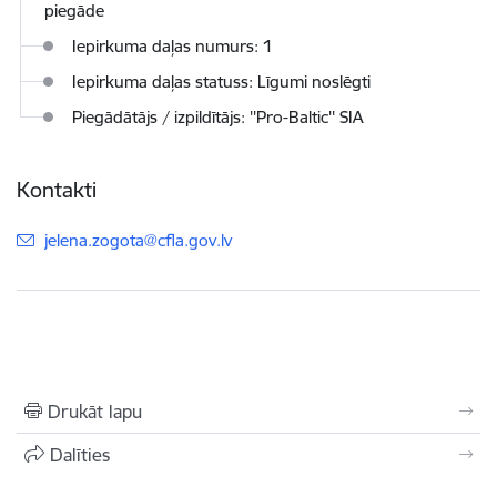
piegāde
Iepirkuma daļas numurs: 1
Iepirkuma daļas statuss: Līgumi noslēgti
Piegādātājs / izpildītājs: ''Pro-Baltic'' SIA
Kontakti
E-pasts:
jelena.zogota@cfla.gov.lv
Drukāt lapu
Dalīties