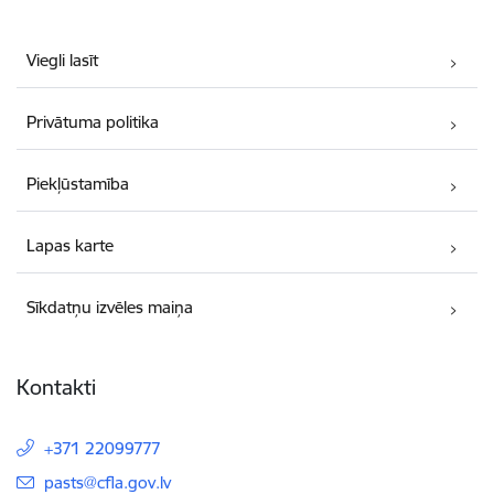
Viegli lasīt
Privātuma politika
Piekļūstamība
Lapas karte
Sīkdatņu izvēles maiņa
Kontakti
+371 22099777
E-pasts:
pasts@cfla.gov.lv