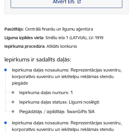
Atvērt EIS
Pasūtītājs
Centrālā finanšu un līgumu aģentūra
Līguma izpildes vieta
Smilšu iela 1 (LATVIJA), LV-1919
Iepirkuma procedūra
Atklāts konkurss
Iepirkums ir sadalīts daļās:
Iepirkuma daļas nosaukums: Reprezentācijas suvenīru,
korporatīvo suvenīru un iekštelpu reklāmas stendu
piegāde
Iepirkuma daļas numurs: 1
Iepirkuma daļas statuss: Līgumi noslēgti
Piegādātājs / izpildītājs: SwanGifts SIA
Iepirkuma daļas nosaukums: Reprezentācijas suvenīru,
korporatīvo suvenīru un iekštelpu reklāmas stendu