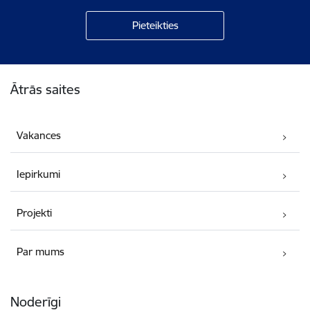
Kājene
Ātrās saites
Vakances
Iepirkumi
Projekti
Par mums
Noderīgi