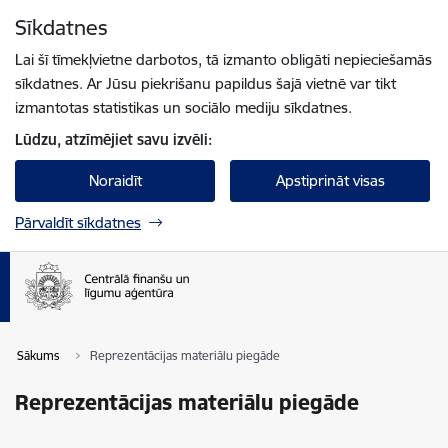
Pāriet uz lapas saturu
Sīkdatnes
Spied
lai meklētu
Enter
Lai šī tīmekļvietne darbotos, tā izmanto obligāti nepieciešamās
sīkdatnes. Ar Jūsu piekrišanu papildus šajā vietnē var tikt
izmantotas statistikas un sociālo mediju sīkdatnes.
Lūdzu, atzīmējiet savu izvēli:
Noraidīt
Apstiprināt visas
Pārvaldīt sīkdatnes
Sākums
Reprezentācijas materiālu piegāde
Reprezentācijas materiālu piegāde