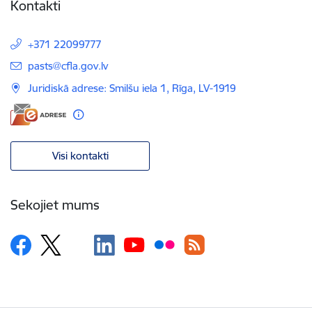
Kontakti
+371 22099777
E-pasts:
pasts@cfla.gov.lv
Juridiskā adrese: Smilšu iela 1, Rīga, LV-1919
Visi kontakti
Sekojiet mums