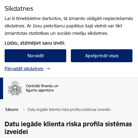
Pāriet uz lapas saturu
Sīkdatnes
Spied
lai meklētu
Enter
Lai šī tīmekļvietne darbotos, tā izmanto obligāti nepieciešamās
sīkdatnes. Ar Jūsu piekrišanu papildus šajā vietnē var tikt
izmantotas statistikas un sociālo mediju sīkdatnes.
Lūdzu, atzīmējiet savu izvēli:
Noraidīt
Apstiprināt visas
Pārvaldīt sīkdatnes
Sākums
Datu iegāde klienta riska profila sistēmas izveidei
Datu iegāde klienta riska profila sistēmas
izveidei