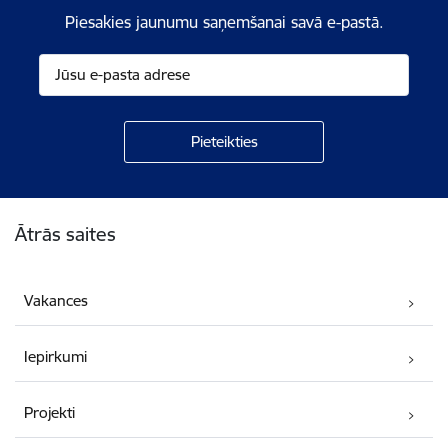
Piesakies jaunumu saņemšanai savā e-pastā.
Kājene
Ātrās saites
Vakances
Iepirkumi
Projekti