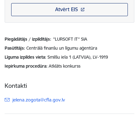
Atvērt EIS
Piegādātājs / izpildītājs:
''LURSOFT IT'' SIA
Pasūtītājs
Centrālā finanšu un līgumu aģentūra
Līguma izpildes vieta
Smilšu iela 1 (LATVIJA), LV-1919
Iepirkuma procedūra
Atklāts konkurss
Kontakti
E-pasts:
jelena.zogota@cfla.gov.lv