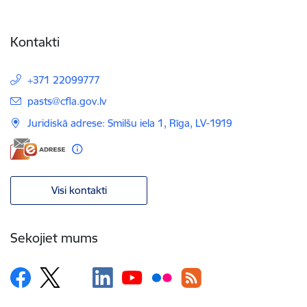
Kontakti
+371 22099777
E-pasts:
pasts@cfla.gov.lv
Juridiskā adrese: Smilšu iela 1, Rīga, LV-1919
Visi kontakti
Sekojiet mums