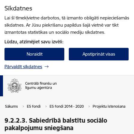
Pāriet uz lapas saturu
Sīkdatnes
Spied
lai meklētu
Enter
Lai šī tīmekļvietne darbotos, tā izmanto obligāti nepieciešamās
sīkdatnes. Ar Jūsu piekrišanu papildus šajā vietnē var tikt
izmantotas statistikas un sociālo mediju sīkdatnes.
Lūdzu, atzīmējiet savu izvēli:
Noraidīt
Apstiprināt visas
Pārvaldīt sīkdatnes
Sākums
ES fondi
ES fondi 2014 - 2020
Projektu īstenošana
9.2.2.3. Sabiedrībā balstītu sociālo
pakalpojumu sniegšana