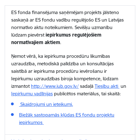
ES fonda finansējuma saņēmējam projekts jāīsteno
saskaņā ar ES fondu vadību regulējošo ES un Latvijas
normatīvo aktu noteikumiem. Sevišķu uzmanību
lūdzam pievērst
iepirkumus regulējošiem
normatīvajiem aktiem
.
Ņemot vērā, ka iepirkuma procedūru likumības
uzraudzība, metodiskā palīdzība un konsultācijas
saistībā ar iepirkuma procedūru ievērošanu ir
Iepirkumu uzraudzības biroja kompetence, lūdzam
izmantot
http://www.iub.gov.lv/
sadaļā
Tiesību akti
un
Iepirkumu vadlīnijas
publicētos materiālus, tai skaitā:
Skaidrojumi un ieteikumi,
Biežāk sastopamās kļūdas ES fondu projektu
iepirkumos