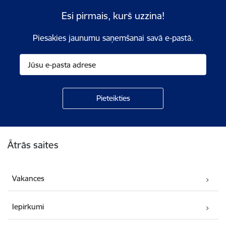
Esi pirmais, kurš uzzina!
Piesakies jaunumu saņemšanai savā e-pastā.
Kājene
Ātrās saites
Vakances
Iepirkumi