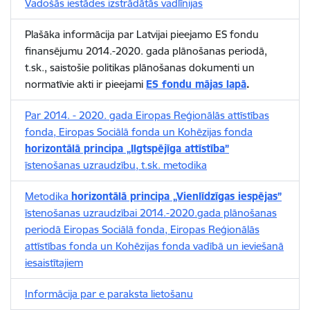
Vadošās iestādes izstrādātās vadlīnijas
Plašāka informācija par Latvijai pieejamo ES fondu
finansējumu 2014.-2020. gada plānošanas periodā,
t.sk., saistošie politikas plānošanas dokumenti un
normatīvie akti ir pieejami
ES fondu mājas lapā
.
Par 2014. - 2020. gada Eiropas Reģionālās attīstības
fonda, Eiropas Sociālā fonda un Kohēzijas fonda
horizontālā principa „Ilgtspējīga attīstība”
īstenošanas uzraudzību, t.sk. metodika
Metodika
horizontālā principa „Vienlīdzīgas iespējas”
īstenošanas uzraudzībai 2014.-2020.gada plānošanas
periodā Eiropas Sociālā fonda, Eiropas Reģionālās
attīstības fonda un Kohēzijas fonda vadībā un ieviešanā
iesaistītajiem
Informācija par e paraksta lietošanu