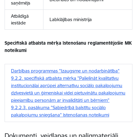
saņēmējs
Atbildīgā
Labklājības ministrija
iestāde
Specifiskā atbalsta mērķa īstenošanu reglamentējošie MK
noteikumi
Darbības programmas "Izaugsme un nodarbinātība"
9.2.2. specifiskā atbalsta mērķa "Palielināt kvalitatīvu
institucionālai aprūpei alternatīvu sociālo pakalpojumu
dzīvesvietā un ģimeniskai videi pietuvinātu pakalpojumu
pieejamību personām ar invaliditāti un bērniem"
9.2.2.3. pasākuma "Sabiedrībā balstītu sociālo
pakalpojumu sniegšana" īstenošanas noteikumi
Dokumenti, veidlapas un palīgmateriāli