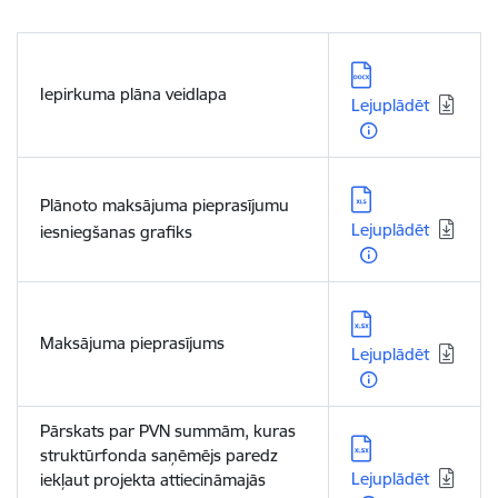
Lejupielādēt:
Iepirkuma plāna veidlapa
Lejuplādēt
Lejupielādēt:
Plānoto maksājuma pieprasījumu
Lejuplādēt
iesniegšanas grafiks
Lejupielādēt:
Maksājuma pieprasījums
Lejuplādēt
Pārskats par PVN summām, kuras
Lejupielādēt:
struktūrfonda saņēmējs paredz
Lejuplādēt
iekļaut projekta attiecināmajās