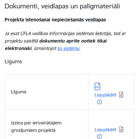
Dokumenti, veidlapas un palīgmateriāli
Projekta īstenošanai nepieciešamās veidlapas
Ja esat CFLA vadības informācijas sistēmas lietotājs, tad ar
projektu saistītā
dokumentu aprite notiek tikai
elektroniski
, izmantojot
šo sistēmu
.
Līgums
Lejupielādēt:
Līgums
Lejuplādēt
Lejupielādēt:
Izziņa par ierosinātajiem
Lejuplādēt
grozījumiem projektā