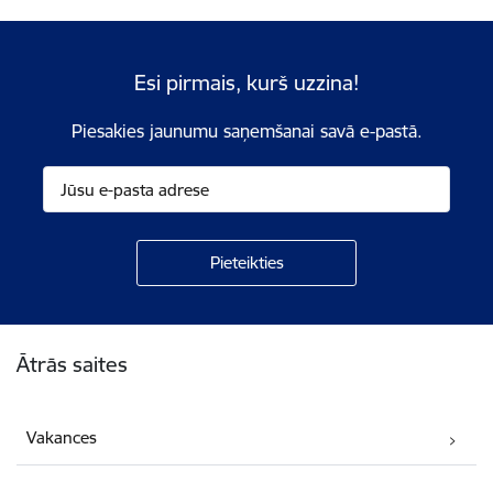
Esi pirmais, kurš uzzina!
Piesakies jaunumu saņemšanai savā e-pastā.
Kājene
Ātrās saites
Vakances