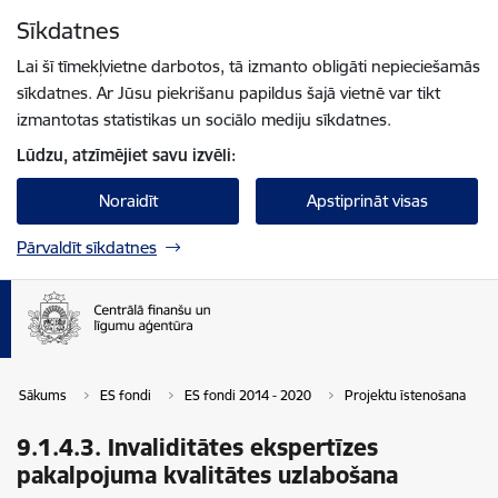
Pāriet uz lapas saturu
Sīkdatnes
Spied
lai meklētu
Enter
Lai šī tīmekļvietne darbotos, tā izmanto obligāti nepieciešamās
sīkdatnes. Ar Jūsu piekrišanu papildus šajā vietnē var tikt
izmantotas statistikas un sociālo mediju sīkdatnes.
Lūdzu, atzīmējiet savu izvēli:
Noraidīt
Apstiprināt visas
Pārvaldīt sīkdatnes
Sākums
ES fondi
ES fondi 2014 - 2020
Projektu īstenošana
9.1.4.3. Invaliditātes ekspertīzes
pakalpojuma kvalitātes uzlabošana