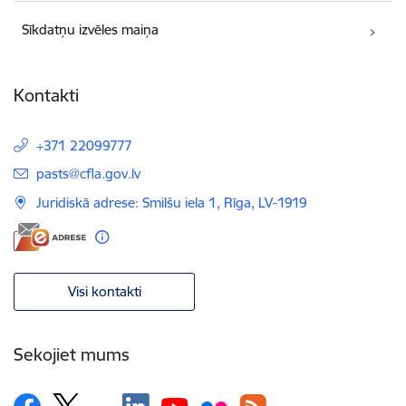
Sīkdatņu izvēles maiņa
Kontakti
+371 22099777
E-pasts:
pasts@cfla.gov.lv
Juridiskā adrese: Smilšu iela 1, Rīga, LV-1919
Visi kontakti
Sekojiet mums