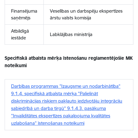
Finansējuma
Veselības un darbspēju ekspertīzes
saņēmējs
ārstu valsts komisija
Atbildīgā
Labklājības ministrija
iestāde
Specifiskā atbalsta mērķa īstenošanu reglamentējošie MK
noteikumi
Darbības programmas "Izaugsme un nodarbinātība"
9.1.4. specifiskā atbalsta mērķa "Palielināt
diskriminācijas riskiem pakļauto iedzīvotāju integrāciju
sabiedrībā un darba tirgū" 9.1.4.3. pasākuma
"Invaliditātes ekspertīzes pakalpojuma kvalitātes
uzlabošana" īstenošanas noteikumi