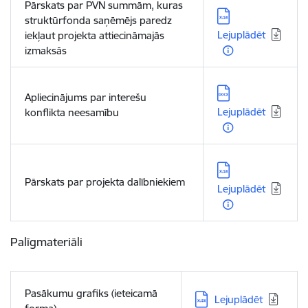
Pārskats par PVN summām, kuras
Lejupielādēt:
struktūrfonda saņēmējs paredz
Lejuplādēt
iekļaut projekta attiecināmajās
izmaksās
Lejupielādēt:
Apliecinājums par interešu
Lejuplādēt
konflikta neesamību
Lejupielādēt:
Pārskats par projekta dalībniekiem
Lejuplādēt
Palīgmateriāli
Pasākumu grafiks (ieteicamā
Lejupielādēt:
Lejuplādēt