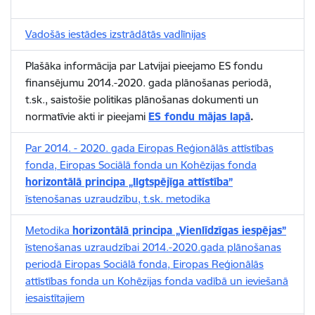
Vadošās iestādes izstrādātās vadlīnijas
Plašāka informācija par Latvijai pieejamo ES fondu
finansējumu 2014.-2020. gada plānošanas periodā,
t.sk., saistošie politikas plānošanas dokumenti un
normatīvie akti ir pieejami
ES fondu mājas lapā
.
Par 2014. - 2020. gada Eiropas Reģionālās attīstības
fonda, Eiropas Sociālā fonda un Kohēzijas fonda
horizontālā principa „Ilgtspējīga attīstība”
īstenošanas uzraudzību, t.sk. metodika
Metodika
horizontālā principa „Vienlīdzīgas iespējas”
īstenošanas uzraudzībai 2014.-2020.gada plānošanas
periodā Eiropas Sociālā fonda, Eiropas Reģionālās
attīstības fonda un Kohēzijas fonda vadībā un ieviešanā
iesaistītajiem