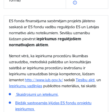
forma)
ES fonda finansējuma saņēmējam projekts jāīsteno
saskaņā ar ES fondu vadību regulējošo ES un Latvijas
normatīvo aktu noteikumiem. Sevišķu uzmanību
lūdzam pievērst
iepirkumus regulējošiem
normatīvajiem aktiem
.
Ņemot vērā, ka iepirkuma procedūru likumības
uzraudzība, metodiskā palīdzība un konsultācijas
saistībā ar iepirkuma procedūru ievērošanu ir
Iepirkumu uzraudzības biroja kompetence, lūdzam
izmantot
http://www.iub.gov.lv/
sadaļā
Tiesību akti
un
Iepirkumu vadlīnijas
publicētos materiālus, tai skaitā:
Skaidrojumi un ieteikumi,
Biežāk sastopamās kļūdas ES fondu projektu
iepirkumos