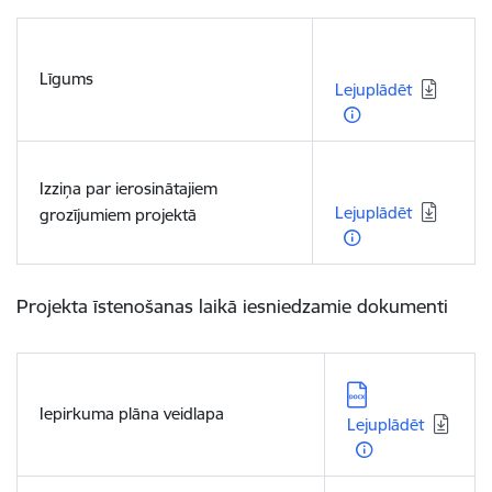
Lejupielādēt:
Līgums
Lejuplādēt
Lejupielādēt:
Izziņa par ierosinātajiem
Lejuplādēt
grozījumiem projektā
Projekta īstenošanas laikā iesniedzamie dokumenti
Lejupielādēt:
Iepirkuma plāna veidlapa
Lejuplādēt