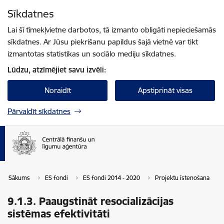
Pāriet uz lapas saturu
Sīkdatnes
Spied
lai meklētu
Enter
Lai šī tīmekļvietne darbotos, tā izmanto obligāti nepieciešamās
sīkdatnes. Ar Jūsu piekrišanu papildus šajā vietnē var tikt
izmantotas statistikas un sociālo mediju sīkdatnes.
Lūdzu, atzīmējiet savu izvēli:
Noraidīt
Apstiprināt visas
Pārvaldīt sīkdatnes
Sākums
ES fondi
ES fondi 2014 - 2020
Projektu īstenošana
9.1.3. Paaugstināt resocializācijas
sistēmas efektivitāti