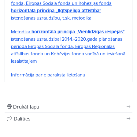
fonda, Eiropas Sociālā fonda un Kohēzijas fonda
horizontālā principa „Ilgtspējīga attīstība”
īstenošanas uzraudzību, t.sk. metodika
Metodika
horizontālā principa „Vienlīdzīgas iespējas”
īstenošanas uzraudzībai 2014.-2020.gada plānošanas
periodā Eiropas Sociālā fonda, Eiropas Reģionālās
attīstības fonda un Kohēzijas fonda vadībā un ieviešanā
iesaistītajiem
Informācija par e paraksta lietošanu
Drukāt lapu
Dalīties