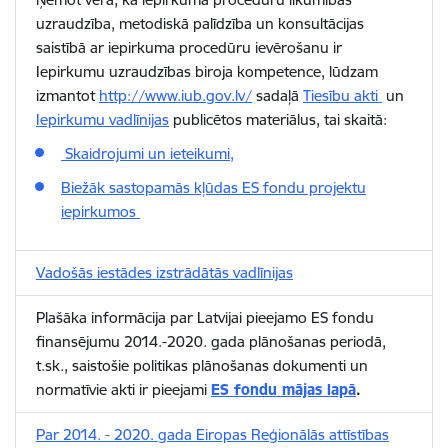
uzraudzība, metodiskā palīdzība un konsultācijas
saistībā ar iepirkuma procedūru ievērošanu ir
Iepirkumu uzraudzības biroja kompetence, lūdzam
izmantot
http://www.iub.gov.lv/
sadaļā
Tiesību akti
un
Iepirkumu vadlīnijas
publicētos materiālus, tai skaitā:
Skaidrojumi un ieteikumi,
Biežāk sastopamās kļūdas ES fondu projektu
iepirkumos
Vadošās iestādes izstrādātās vadlīnijas
Plašāka informācija par Latvijai pieejamo ES fondu
finansējumu 2014.-2020. gada plānošanas periodā,
t.sk., saistošie politikas plānošanas dokumenti un
normatīvie akti ir pieejami
ES fondu mājas lapā
.
Par 2014. - 2020. gada Eiropas Reģionālās attīstības