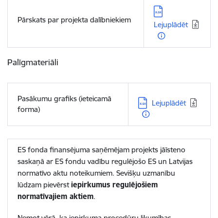
Lejupielādēt:
Pārskats par projekta dalībniekiem
Lejuplādēt
Palīgmateriāli
Pasākumu grafiks (ieteicamā
Lejupielādēt:
Lejuplādēt
forma)
ES fonda finansējuma saņēmējam projekts jāīsteno
saskaņā ar ES fondu vadību regulējošo ES un Latvijas
normatīvo aktu noteikumiem. Sevišķu uzmanību
lūdzam pievērst
iepirkumus regulējošiem
normatīvajiem aktiem
.
Ņemot vērā, ka iepirkuma procedūru likumības