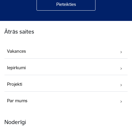
Kājene
Ātrās saites
Vakances
Iepirkumi
Projekti
Par mums
Noderīgi