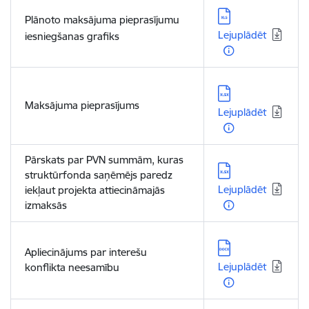
Lejupielādēt:
Plānoto maksājuma pieprasījumu
Lejuplādēt
iesniegšanas grafiks
Lejupielādēt:
Maksājuma pieprasījums
Lejuplādēt
Pārskats par PVN summām, kuras
Lejupielādēt:
struktūrfonda saņēmējs paredz
Lejuplādēt
iekļaut projekta attiecināmajās
izmaksās
Lejupielādēt:
Apliecinājums par interešu
Lejuplādēt
konflikta neesamību