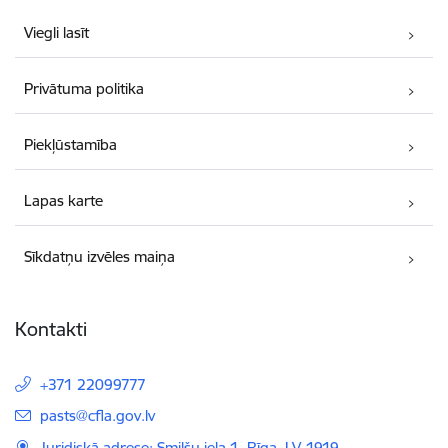
Viegli lasīt
Privātuma politika
Piekļūstamība
Lapas karte
Sīkdatņu izvēles maiņa
Kontakti
+371 22099777
E-pasts:
pasts@cfla.gov.lv
Juridiskā adrese: Smilšu iela 1, Rīga, LV-1919