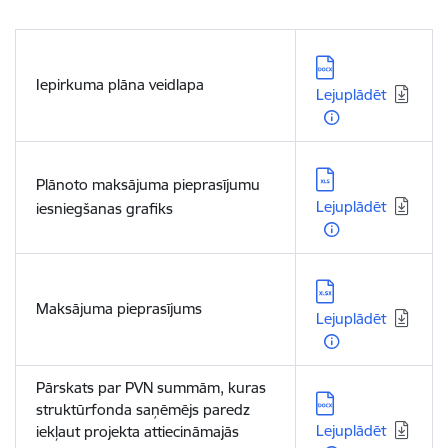
Lejupielādēt:
Iepirkuma plāna veidlapa
Lejuplādēt
Lejupielādēt:
Plānoto maksājuma pieprasījumu
Lejuplādēt
iesniegšanas grafiks
Lejupielādēt:
Maksājuma pieprasījums
Lejuplādēt
Pārskats par PVN summām, kuras
Lejupielādēt:
struktūrfonda saņēmējs paredz
Lejuplādēt
iekļaut projekta attiecināmajās