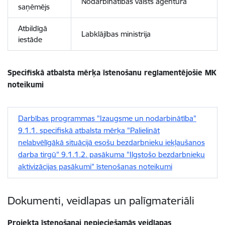
Nodarbinātības valsts aģentūra
saņēmējs
Atbildīgā
Labklājības ministrija
iestāde
Specifiskā atbalsta mērķa īstenošanu reglamentējošie MK
noteikumi
Darbības programmas "Izaugsme un nodarbinātība"
9.1.1. specifiskā atbalsta mērķa "Palielināt
nelabvēlīgākā situācijā esošu bezdarbnieku iekļaušanos
darba tirgū" 9.1.1.2. pasākuma "Ilgstošo bezdarbnieku
aktivizācijas pasākumi" īstenošanas noteikumi
Dokumenti, veidlapas un palīgmateriāli
Projekta īstenošanai nepieciešamās veidlapas