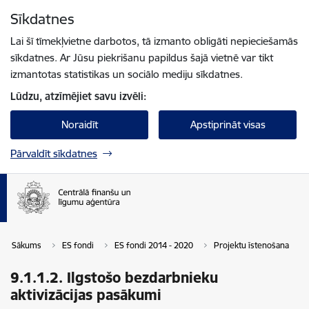
Pāriet uz lapas saturu
Sīkdatnes
Spied
lai meklētu
Enter
Lai šī tīmekļvietne darbotos, tā izmanto obligāti nepieciešamās
sīkdatnes. Ar Jūsu piekrišanu papildus šajā vietnē var tikt
izmantotas statistikas un sociālo mediju sīkdatnes.
Lūdzu, atzīmējiet savu izvēli:
Noraidīt
Apstiprināt visas
Pārvaldīt sīkdatnes
Sākums
ES fondi
ES fondi 2014 - 2020
Projektu īstenošana
9.1.1.2. Ilgstošo bezdarbnieku
aktivizācijas pasākumi