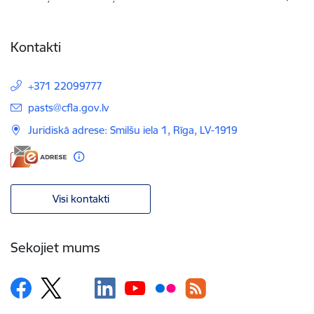
Kontakti
+371 22099777
E-pasts:
pasts@cfla.gov.lv
Juridiskā adrese: Smilšu iela 1, Rīga, LV-1919
Visi kontakti
Sekojiet mums