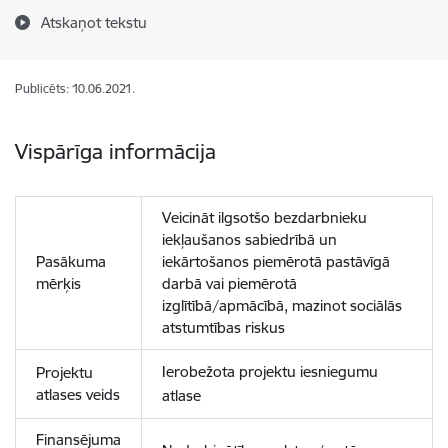
Atskaņot tekstu
Publicēts: 10.06.2021.
Vispārīga informācija
Veicināt ilgsotšo bezdarbnieku
iekļaušanos sabiedrībā un
Pasākuma
iekārtošanos piemērotā pastāvīgā
mērķis
darbā vai piemērotā
izglītībā/apmācībā, mazinot sociālās
atstumtības riskus
Ierobežota projektu iesniegumu
Projektu
atlases veids
atlase
Finansējuma