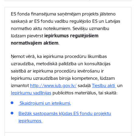
ES fonda finansējuma saņēmējam projekts jāīsteno
saskaņā ar ES fondu vadību regulējošo ES un Latvijas
normatīvo aktu noteikumiem. Sevišķu uzmanību
lūdzam pievērst
iepirkumus regulējošiem
normatīvajiem aktiem
.
Ņemot vērā, ka iepirkuma procedūru likumības
uzraudzība, metodiskā palīdzība un konsultācijas
saistībā ar iepirkuma procedūru ievērošanu ir
Iepirkumu uzraudzības biroja kompetence, lūdzam
izmantot
http://www.iub.gov.lv/
sadaļā
Tiesību akti
un
Iepirkumu vadlīnijas
publicētos materiālus, tai skaitā:
Skaidrojumi un ieteikumi,
Biežāk sastopamās kļūdas ES fondu projektu
iepirkumos