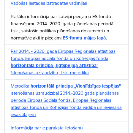
Vadošās iestādes izstrādātās vadlīnijas
Plašāka informācija par Latvijai pieejamo ES fondu
finansējumu 2014.-2020. gada plānošanas periodā,
t.sk., saistošie politikas plānošanas dokumenti un
normatīvie akti ir pieejami
ES fondu mājas lapā
.
Par 2014. - 2020. gada Eiropas Reģionālās attīstības
fonda, Eiropas Sociālā fonda un Kohēzijas fonda
horizontālā principa „Ilgtspējīga attīstība”
īstenošanas uzraudzību, t.sk. metodika
Metodika
horizontālā principa „Vienlīdzīgas iespējas”
īstenošanas uzraudzībai 2014.-2020.gada plānošanas
periodā Eiropas Sociālā fonda, Eiropas Reģionālās
attīstības fonda un Kohēzijas fonda vadībā un ieviešanā
iesaistītajiem
Informācija par e paraksta lietošanu