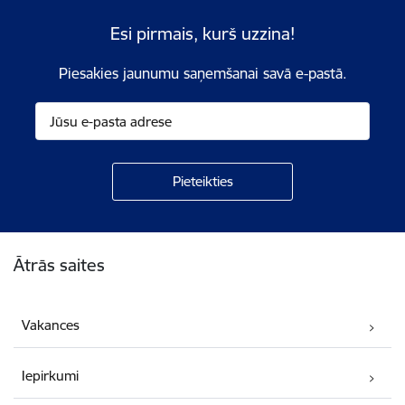
Esi pirmais, kurš uzzina!
Piesakies jaunumu saņemšanai savā e-pastā.
Kājene
Ātrās saites
Vakances
Iepirkumi