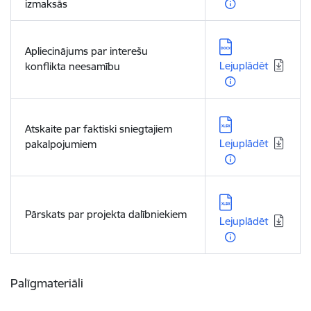
izmaksās
Lejupielādēt:
Apliecinājums par interešu
Lejuplādēt
konflikta neesamību
Lejupielādēt:
Atskaite par faktiski sniegtajiem
Lejuplādēt
pakalpojumiem
Lejupielādēt:
Pārskats par projekta dalībniekiem
Lejuplādēt
Palīgmateriāli