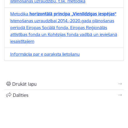
īstenošanas uzraudzību, t.sk. metodika
Metodika
horizontālā principa „Vienlīdzīgas iespējas”
īstenošanas uzraudzībai 2014.-2020.gada plānošanas
periodā Eiropas Sociālā fonda, Eiropas Reģionālās
attīstības fonda un Kohēzijas fonda vadībā un ieviešanā
iesaistītajiem
Informācija par e paraksta lietošanu
Drukāt lapu
Dalīties