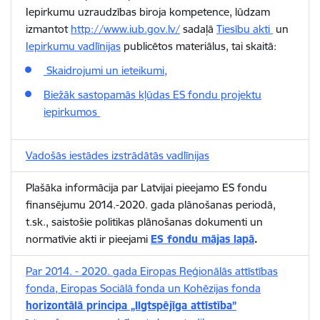
Iepirkumu uzraudzības biroja kompetence, lūdzam
izmantot
http://www.iub.gov.lv/
sadaļā
Tiesību akti
un
Iepirkumu vadlīnijas
publicētos materiālus, tai skaitā:
Skaidrojumi un ieteikumi,
Biežāk sastopamās kļūdas ES fondu projektu
iepirkumos
Vadošās iestādes izstrādātās vadlīnijas
Plašāka informācija par Latvijai pieejamo ES fondu
finansējumu 2014.-2020. gada plānošanas periodā,
t.sk., saistošie politikas plānošanas dokumenti un
normatīvie akti ir pieejami
ES fondu mājas lapā
.
Par 2014. - 2020. gada Eiropas Reģionālās attīstības
fonda, Eiropas Sociālā fonda un Kohēzijas fonda
horizontālā principa „Ilgtspējīga attīstība”