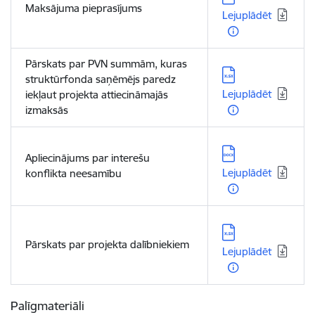
Maksājuma pieprasījums
Lejuplādēt
Pārskats par PVN summām, kuras
Lejupielādēt:
struktūrfonda saņēmējs paredz
Lejuplādēt
iekļaut projekta attiecināmajās
izmaksās
Lejupielādēt:
Apliecinājums par interešu
Lejuplādēt
konflikta neesamību
Lejupielādēt:
Pārskats par projekta dalībniekiem
Lejuplādēt
Palīgmateriāli