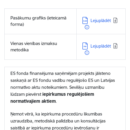
Pasākumu grafiks (ieteicamā
Lejupielādēt:
Lejuplādēt
forma)
Vienas vienības izmaksu
Lejupielādēt:
Lejuplādēt
metodika
ES fonda finansējuma saņēmējam projekts jāīsteno
saskaņā ar ES fondu vadību regulējošo ES un Latvijas
normatīvo aktu noteikumiem. Sevišķu uzmanību
lūdzam pievērst
iepirkumus regulējošiem
normatīvajiem aktiem
.
Ņemot vērā, ka iepirkuma procedūru likumības
uzraudzība, metodiskā palīdzība un konsultācijas
saistībā ar iepirkuma procedūru ievērošanu ir