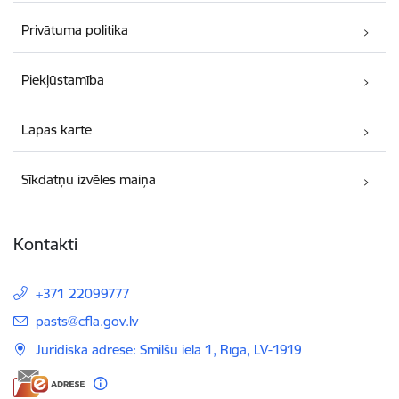
Privātuma politika
Piekļūstamība
Lapas karte
Sīkdatņu izvēles maiņa
Kontakti
+371 22099777
E-pasts:
pasts@cfla.gov.lv
Juridiskā adrese: Smilšu iela 1, Rīga, LV-1919