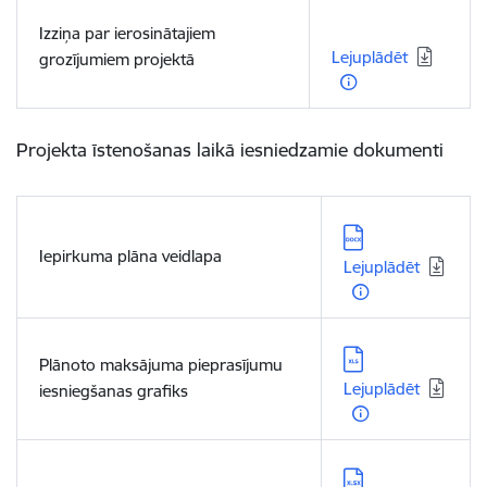
Lejupielādēt:
Izziņa par ierosinātajiem
Lejuplādēt
grozījumiem projektā
Projekta īstenošanas laikā iesniedzamie dokumenti
Lejupielādēt:
Iepirkuma plāna veidlapa
Lejuplādēt
Lejupielādēt:
Plānoto maksājuma pieprasījumu
Lejuplādēt
iesniegšanas grafiks
Lejupielādēt: