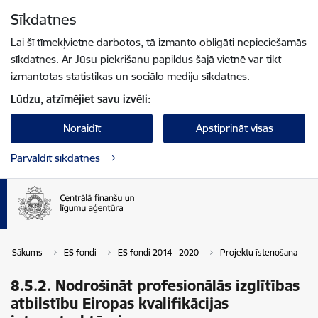
Pāriet uz lapas saturu
Sīkdatnes
Spied
lai meklētu
Enter
Lai šī tīmekļvietne darbotos, tā izmanto obligāti nepieciešamās
sīkdatnes. Ar Jūsu piekrišanu papildus šajā vietnē var tikt
izmantotas statistikas un sociālo mediju sīkdatnes.
Lūdzu, atzīmējiet savu izvēli:
Noraidīt
Apstiprināt visas
Pārvaldīt sīkdatnes
Sākums
ES fondi
ES fondi 2014 - 2020
Projektu īstenošana
8.5.2. Nodrošināt profesionālās izglītības
atbilstību Eiropas kvalifikācijas