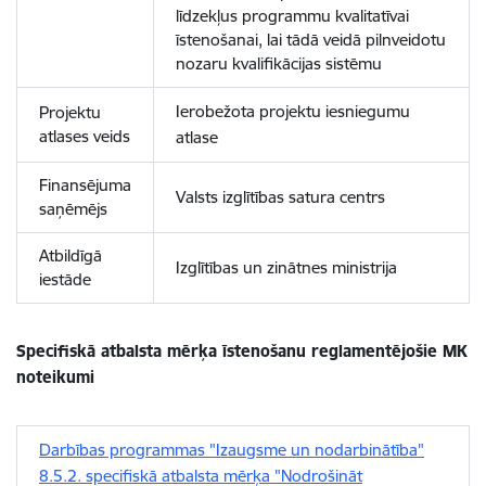
līdzekļus programmu kvalitatīvai
īstenošanai, lai tādā veidā pilnveidotu
nozaru kvalifikācijas sistēmu
Ierobežota projektu iesniegumu
Projektu
atlases veids
atlase
Finansējuma
Valsts izglītības satura centrs
saņēmējs
Atbildīgā
Izglītības un zinātnes ministrija
iestāde
Specifiskā atbalsta mērķa īstenošanu reglamentējošie MK
noteikumi
Darbības programmas "Izaugsme un nodarbinātība"
8.5.2. specifiskā atbalsta mērķa "Nodrošināt