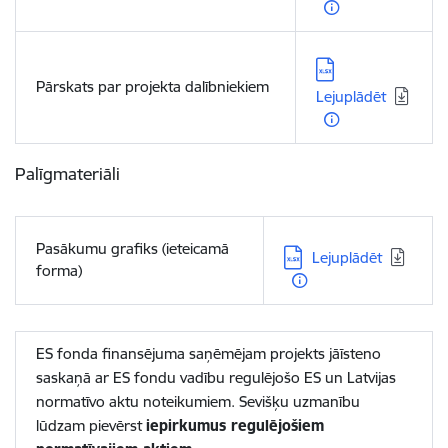
Lejupielādēt:
Pārskats par projekta dalībniekiem
Lejuplādēt
Palīgmateriāli
Pasākumu grafiks (ieteicamā
Lejupielādēt:
Lejuplādēt
forma)
ES fonda finansējuma saņēmējam projekts jāīsteno
saskaņā ar ES fondu vadību regulējošo ES un Latvijas
normatīvo aktu noteikumiem. Sevišķu uzmanību
lūdzam pievērst
iepirkumus regulējošiem