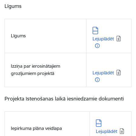
Līgums
Lejupielādēt:
Līgums
Lejuplādēt
Lejupielādēt:
Izziņa par ierosinātajiem
Lejuplādēt
grozījumiem projektā
Projekta īstenošanas laikā iesniedzamie dokumenti
Lejupielādēt:
Iepirkuma plāna veidlapa
Lejuplādēt