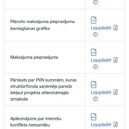
Lejupielādēt:
Plānoto maksājuma pieprasījumu
Lejuplādēt
iesniegšanas grafiks
Lejupielādēt:
Maksājuma pieprasījums
Lejuplādēt
Pārskats par PVN summām, kuras
Lejupielādēt:
struktūrfonda saņēmējs paredz
Lejuplādēt
iekļaut projekta attiecināmajās
izmaksās
Lejupielādēt:
Apliecinājums par interešu
Lejuplādēt
konflikta neesamību