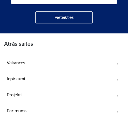
Kājene
Ātrās saites
Vakances
Iepirkumi
Projekti
Par mums