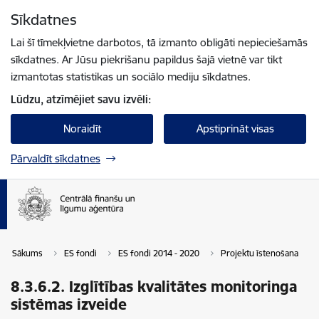
Pāriet uz lapas saturu
Sīkdatnes
Spied
lai meklētu
Enter
Lai šī tīmekļvietne darbotos, tā izmanto obligāti nepieciešamās
sīkdatnes. Ar Jūsu piekrišanu papildus šajā vietnē var tikt
izmantotas statistikas un sociālo mediju sīkdatnes.
Lūdzu, atzīmējiet savu izvēli:
Noraidīt
Apstiprināt visas
Pārvaldīt sīkdatnes
Sākums
ES fondi
ES fondi 2014 - 2020
Projektu īstenošana
8.3.6.2. Izglītības kvalitātes monitoringa
sistēmas izveide