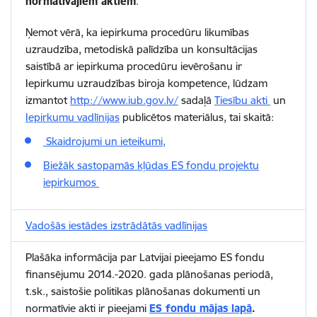
normatīvajiem aktiem
.
Ņemot vērā, ka iepirkuma procedūru likumības
uzraudzība, metodiskā palīdzība un konsultācijas
saistībā ar iepirkuma procedūru ievērošanu ir
Iepirkumu uzraudzības biroja kompetence, lūdzam
izmantot
http://www.iub.gov.lv/
sadaļā
Tiesību akti
un
Iepirkumu vadlīnijas
publicētos materiālus, tai skaitā:
Skaidrojumi un ieteikumi,
Biežāk sastopamās kļūdas ES fondu projektu
iepirkumos
Vadošās iestādes izstrādātās vadlīnijas
Plašāka informācija par Latvijai pieejamo ES fondu
finansējumu 2014.-2020. gada plānošanas periodā,
t.sk., saistošie politikas plānošanas dokumenti un
normatīvie akti ir pieejami
ES fondu mājas lapā
.