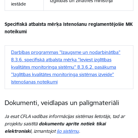
Izglītības un zinātnes ministrija
iestāde
Specifiskā atbalsta mērķa īstenošanu reglamentējošie MK
noteikumi
Darbības programmas "Izaugsme un nodarbinātība"
8.3.6. specifiskā atbalsta mērķa "Ieviest izglītības
kvalitātes monitoringa sistēmu" 8.3.6.2. pasākuma
"Izglītības kvalitātes monitoringa sistēmas izveide"
īstenošanas noteikumi
Dokumenti, veidlapas un palīgmateriāli
Ja esat CFLA vadības informācijas sistēmas lietotājs, tad ar
projektu saistītā
dokumentu aprite notiek tikai
elektroniski
, izmantojot
šo sistēmu
.