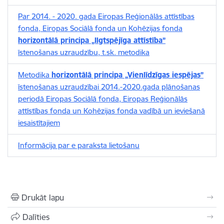
Par 2014. - 2020. gada Eiropas Reģionālās attīstības
fonda, Eiropas Sociālā fonda un Kohēzijas fonda
horizontālā principa „Ilgtspējīga attīstība”
īstenošanas uzraudzību, t.sk. metodika
Metodika
horizontālā principa „Vienlīdzīgas iespējas”
īstenošanas uzraudzībai 2014.-2020.gada plānošanas
periodā Eiropas Sociālā fonda, Eiropas Reģionālās
attīstības fonda un Kohēzijas fonda vadībā un ieviešanā
iesaistītajiem
Informācija par e paraksta lietošanu
Drukāt lapu
Dalīties