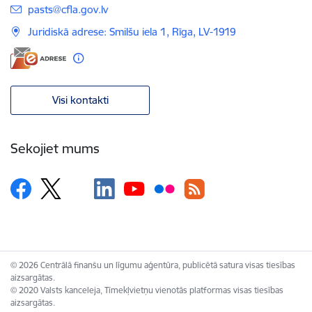
E-pasts:
pasts@cfla.gov.lv
Juridiskā adrese: Smilšu iela 1, Rīga, LV-1919
Visi kontakti
Sekojiet mums
© 2026 Centrālā finanšu un līgumu aģentūra, publicētā satura visas tiesības
aizsargātas.
© 2020 Valsts kanceleja, Tīmekļvietņu vienotās platformas visas tiesības
aizsargātas.