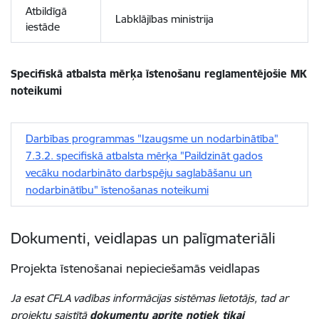
Atbildīgā
Labklājības ministrija
iestāde
Specifiskā atbalsta mērķa īstenošanu reglamentējošie MK
noteikumi
Darbības programmas "Izaugsme un nodarbinātība"
7.3.2. specifiskā atbalsta mērķa "Paildzināt gados
vecāku nodarbināto darbspēju saglabāšanu un
nodarbinātību" īstenošanas noteikumi
Dokumenti, veidlapas un palīgmateriāli
Projekta īstenošanai nepieciešamās veidlapas
Ja esat CFLA vadības informācijas sistēmas lietotājs, tad ar
projektu saistītā
dokumentu aprite notiek tikai