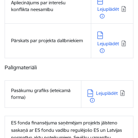
Lejupielādēt:
Apliecinājums par interešu
Lejuplādēt
konflikta neesamību
Lejupielādēt:
Pārskats par projekta dalībniekiem
Lejuplādēt
Palīgmateriāli
Pasākumu grafiks (ieteicamā
Lejupielādēt:
Lejuplādēt
forma)
ES fonda finansējuma saņēmējam projekts jāīsteno
saskaņā ar ES fondu vadību regulējošo ES un Latvijas
normatīvo aktu noteikumiem. Sevišķu uzmanību