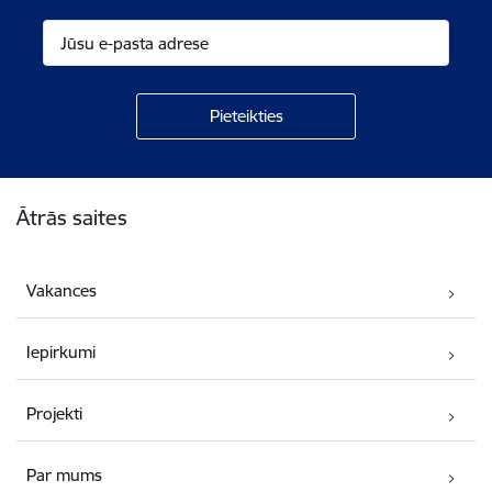
Kājene
Ātrās saites
Vakances
Iepirkumi
Projekti
Par mums