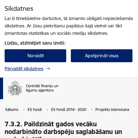
Pāriet uz lapas saturu
Sīkdatnes
Spied
lai meklētu
Enter
Lai šī tīmekļvietne darbotos, tā izmanto obligāti nepieciešamās
sīkdatnes. Ar Jūsu piekrišanu papildus šajā vietnē var tikt
izmantotas statistikas un sociālo mediju sīkdatnes.
Lūdzu, atzīmējiet savu izvēli:
Noraidīt
Apstiprināt visas
Pārvaldīt sīkdatnes
Sākums
ES fondi
ES fondi 2014 - 2020
Projektu īstenošana
7.3.2. Paildzināt gados vecāku
nodarbināto darbspēju saglabāšanu un