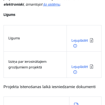
elektroniski
, izmantojot
šo sistēmu
.
Līgums
Lejupielādēt:
Līgums
Lejuplādēt
Lejupielādēt:
Izziņa par ierosinātajiem
Lejuplādēt
grozījumiem projektā
Projekta īstenošanas laikā iesniedzamie dokumenti