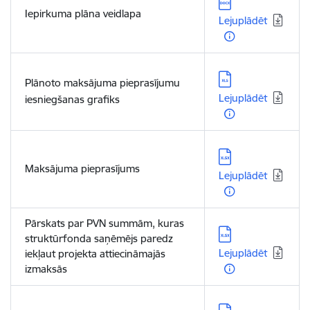
Lejupielādēt:
Iepirkuma plāna veidlapa
Lejuplādēt
Lejupielādēt:
Plānoto maksājuma pieprasījumu
Lejuplādēt
iesniegšanas grafiks
Lejupielādēt:
Maksājuma pieprasījums
Lejuplādēt
Pārskats par PVN summām, kuras
Lejupielādēt:
struktūrfonda saņēmējs paredz
Lejuplādēt
iekļaut projekta attiecināmajās
izmaksās