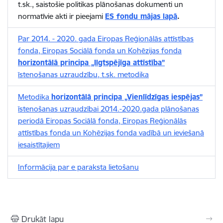
t.sk., saistošie politikas plānošanas dokumenti un
normatīvie akti ir pieejami
ES fondu mājas lapā
.
Par 2014. - 2020. gada Eiropas Reģionālās attīstības
fonda, Eiropas Sociālā fonda un Kohēzijas fonda
horizontālā principa „Ilgtspējīga attīstība”
īstenošanas uzraudzību, t.sk. metodika
Metodika
horizontālā principa „Vienlīdzīgas iespējas”
īstenošanas uzraudzībai 2014.-2020.gada plānošanas
periodā Eiropas Sociālā fonda, Eiropas Reģionālās
attīstības fonda un Kohēzijas fonda vadībā un ieviešanā
iesaistītajiem
Informācija par e paraksta lietošanu
Drukāt lapu