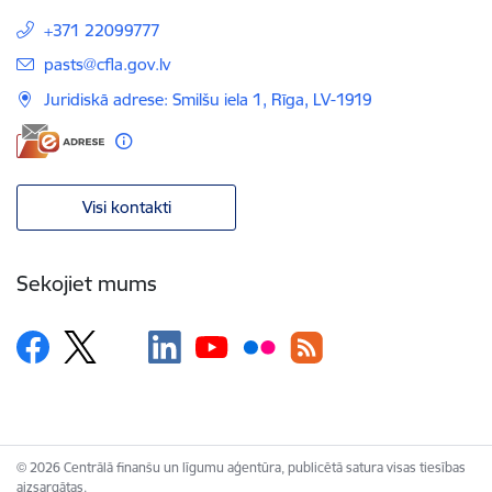
+371 22099777
E-pasts:
pasts@cfla.gov.lv
Juridiskā adrese: Smilšu iela 1, Rīga, LV-1919
Visi kontakti
Sekojiet mums
© 2026 Centrālā finanšu un līgumu aģentūra, publicētā satura visas tiesības
aizsargātas.