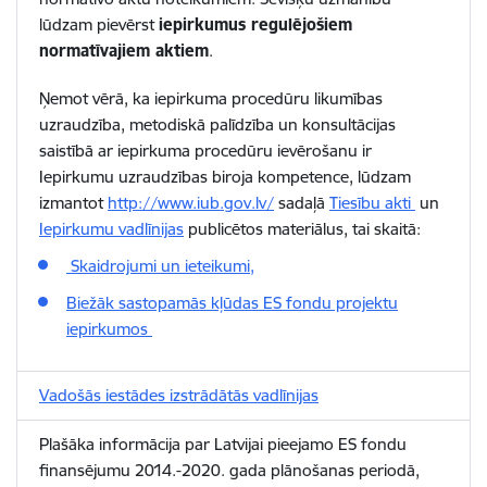
lūdzam pievērst
iepirkumus regulējošiem
normatīvajiem aktiem
.
Ņemot vērā, ka iepirkuma procedūru likumības
uzraudzība, metodiskā palīdzība un konsultācijas
saistībā ar iepirkuma procedūru ievērošanu ir
Iepirkumu uzraudzības biroja kompetence, lūdzam
izmantot
http://www.iub.gov.lv/
sadaļā
Tiesību akti
un
Iepirkumu vadlīnijas
publicētos materiālus, tai skaitā:
Skaidrojumi un ieteikumi,
Biežāk sastopamās kļūdas ES fondu projektu
iepirkumos
Vadošās iestādes izstrādātās vadlīnijas
Plašāka informācija par Latvijai pieejamo ES fondu
finansējumu 2014.-2020. gada plānošanas periodā,