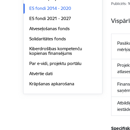
Publicēts: 
ES fondi 2014 - 2020
ES fondi 2021 - 2027
Vispār
Atveseļošanas fonds
Solidaritātes fonds
Pasāk
Kiberdrošības kompetenču
mērķi
kopienas finansējums
Par e-vidi, projektu portālu
Projek
atlase
Atvērtie dati
Krāpšanas apkarošana
Finan
saņēm
Atbild
iestād
Specifis