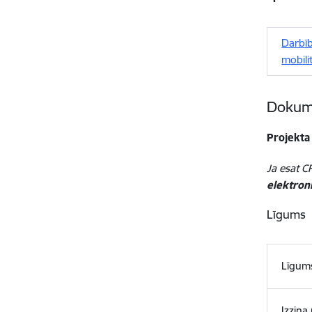
Darbī
mobili
Dokume
Projekta
Ja esat CF
elektroni
Līgums
Līgum
Izziņa