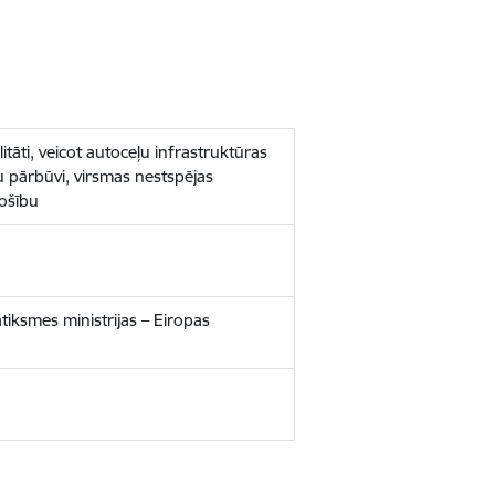
itāti, veicot autoceļu infrastruktūras
u pārbūvi, virsmas nestspējas
rošību
Satiksmes ministrijas – Eiropas