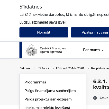
Pāriet uz lapas saturu
Sīkdatnes
Lai šī tīmekļvietne darbotos, tā izmanto obligāti nepiec
Lūdzu, atzīmējiet savu izvēli:
Noraidīt
Apstiprināt visas
Par mums
Sākums
ES fondi
ES fondi 2014 - 2020
Projektu īst
6.3.1.
Programmas
kvalitā
Palīgs finansējuma saņēmējiem
Atska
Palīgs projektu iesniedzējiem
Ieteikumi projektu ieviešanā