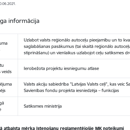
10.06.2021.
īga informācija
Uzlabot valsts reģionālo autoceļu pieejamību un to kval
uma
saglabāšanas pasākumus (tai skaitā reģionālo autoceļ
s
stiprināšanu) un vienlaikus uzlabojot ceļu satiksmes d
tu
Ierobežota projektu iesniegumu atlase
s veids
sējuma
Valsts akciju sabiedrība "Latvijas Valsts ceļi", kas veic 
ējs
Savienības fondu projekta iesniedzēja – funkcijas
īgā
Satiksmes ministrija
e
kā atbalsta mērķa īstenošanu reglamentējošie MK noteikumi