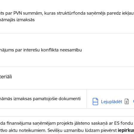
ts par PVN summām, kuras struktūrfonda saņēmējs paredz iekļaut
ināmajās izmaksās
inājums par interešu konflikta neesamību
eriāli
ināmās izmaksas pamatojošie dokumenti
Lejupielādēt:
Lejuplādēt
da finansējuma saņēmējam projekts jāīsteno saskaņā ar ES fondu v
tīvo aktu noteikumiem. Sevišķu uzmanību lūdzam pievērst
iepirk