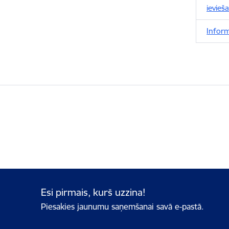
ievieša
Inform
Esi pirmais, kurš uzzina!
Piesakies jaunumu saņemšanai savā e-pastā.