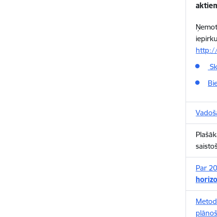
aktie
Ņemot 
iepirk
http:/
Sk
Bi
Vadošā
Plašāk
saisto
Par 20
horizo
Metod
plānoš