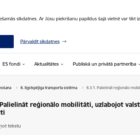
iešamās sīkdatnes. Ar Jūsu piekrišanu papildus šajā vietnē var tikt i
Pārvaldīt sīkdatnes
ES fondi
Aktualitātes
Publiskā un privātā partnerība
enošana
6. Ilgstspējīga transporta sistēma
6.3.1. Palielināt reģionālo mobil
 Palielināt reģionālo mobilitāti, uzlabojot vals
ti
ņot tekstu