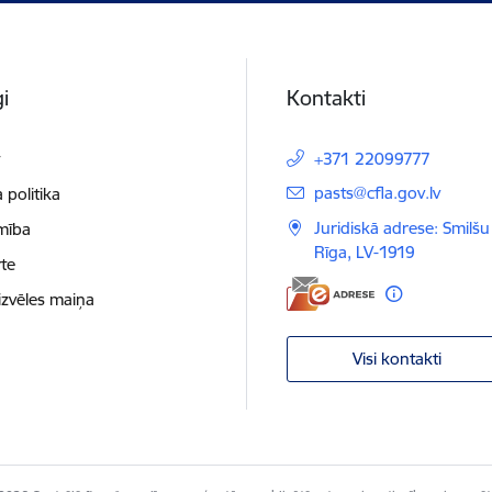
i
Kontakti
t
+371 22099777
E-pasts:
pasts@cfla.gov.lv
 politika
Juridiskā adrese: Smilšu 
mība
Rīga, LV-1919
te
izvēles maiņa
Visi kontakti