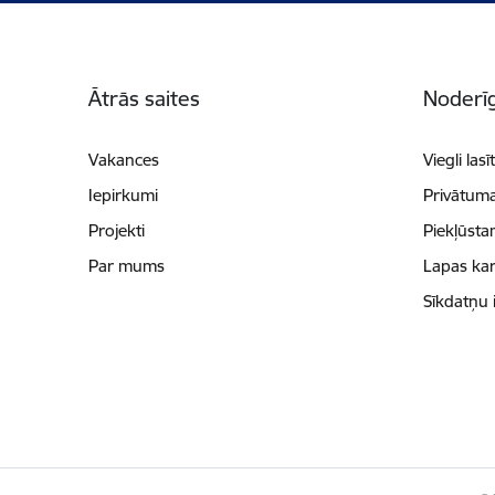
Kājene
Ātrās saites
Noderīg
Vakances
Viegli lasī
Iepirkumi
Privātuma
Projekti
Piekļūsta
Par mums
Lapas kar
Sīkdatņu 