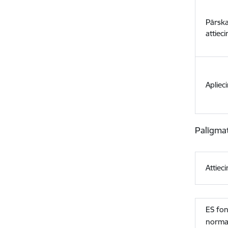
Pārska
attiec
Apliec
Palīgmat
Attiec
ES fon
norma