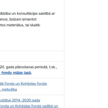
dzība un konsultācijas saistībā ar
tence, lūdzam izmantot
tos materiālus, tai skaitā:
20. gada plānošanas periodā, t.sk.,
 fondu mājas lapā
.
iālā fonda un Kohēzijas fonda
. metodika
udzībai 2014.-2020.gada
 fonda un Kohēzijas fonda vadībā un