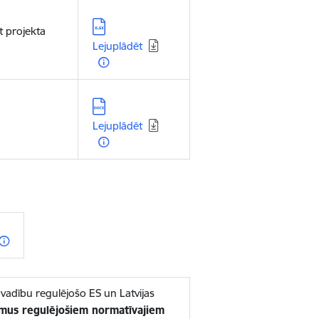
Lejupielādēt:
 projekta
Lejuplādēt
Lejupielādēt:
Lejuplādēt
adību regulējošo ES un Latvijas
umus regulējošiem normatīvajiem