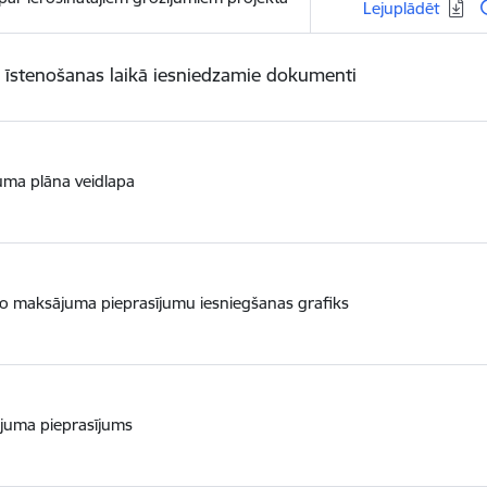
Lejupielādēt:
Lejuplādēt
 īstenošanas laikā iesniedzamie dokumenti
uma plāna veidlapa
o maksājuma pieprasījumu iesniegšanas grafiks
juma pieprasījums