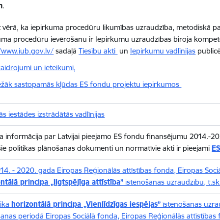
m
.
vērā, ka iepirkuma procedūru likumības uzraudzība, metodiskā palī
uma procedūru ievērošanu ir Iepirkumu uzraudzības biroja kompe
/www.iub.gov.lv/
sadaļā
Tiesību akti
un
Iepirkumu vadlīnijas
publicē
aidrojumi un ieteikumi,
ežāk sastopamās kļūdas ES fondu projektu iepirkumos
s iestādes izstrādātās vadlīnijas
a informācija par Latvijai pieejamo ES fondu finansējumu 2014.-20
šie politikas plānošanas dokumenti un normatīvie akti ir pieejami
ES
14. - 2020. gada Eiropas Reģionālās attīstības fonda, Eiropas Soc
ntālā principa „Ilgtspējīga attīstība”
īstenošanas uzraudzību, t.sk
ika
horizontālā principa „Vienlīdzīgas iespējas”
īstenošanas uzra
anas periodā Eiropas Sociālā fonda, Eiropas Reģionālās attīstības