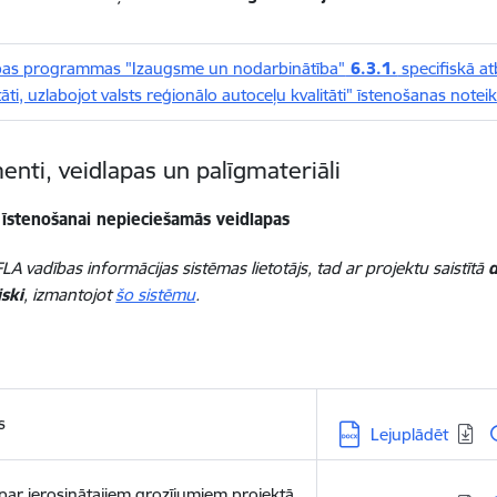
bas programmas "Izaugsme un nodarbinātība"
6.3.1.
specifiskā at
tāti, uzlabojot valsts reģionālo autoceļu kvalitāti" īstenošanas notei
nti, veidlapas un palīgmateriāli
 īstenošanai nepieciešamās veidlapas
LA vadības informācijas sistēmas lietotājs, tad ar projektu saistītā
d
ski
, izmantojot
šo sistēmu
.
s
Lejupielādēt:
Lejuplādēt
 par ierosinātajiem grozījumiem projektā