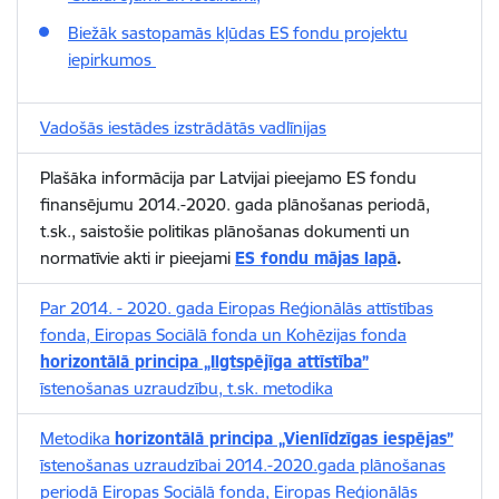
Biežāk sastopamās kļūdas ES fondu projektu
iepirkumos
Vadošās iestādes izstrādātās vadlīnijas
Plašāka informācija par Latvijai pieejamo ES fondu
finansējumu 2014.-2020. gada plānošanas periodā,
t.sk., saistošie politikas plānošanas dokumenti un
normatīvie akti ir pieejami
ES fondu mājas lapā
.
Par 2014. - 2020. gada Eiropas Reģionālās attīstības
fonda, Eiropas Sociālā fonda un Kohēzijas fonda
horizontālā principa „Ilgtspējīga attīstība”
īstenošanas uzraudzību, t.sk. metodika
Metodika
horizontālā principa „Vienlīdzīgas iespējas”
īstenošanas uzraudzībai 2014.-2020.gada plānošanas
periodā Eiropas Sociālā fonda, Eiropas Reģionālās