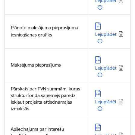
Lejuplādēt
Lejupielādēt:
Plānoto maksājuma pieprasījumu
Lejuplādēt
iesniegšanas grafiks
Lejupielādēt:
Maksājuma pieprasījums
Lejuplādēt
Pārskats par PVN summām, kuras
Lejupielādēt:
struktūrfonda saņēmējs paredz
Lejuplādēt
iekļaut projekta attiecināmajās
izmaksās
Lejupielādēt:
Apliecinājums par interešu