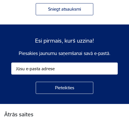
Sniegt atsauksmi
Esi pirmais, kurš uzzina!
Piesakies jaunumu saņemšanai savā e-pastā.
Kājene
Ātrās saites