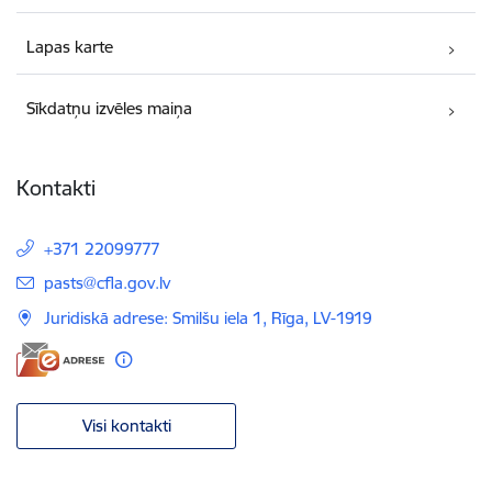
Lapas karte
Sīkdatņu izvēles maiņa
Kontakti
+371 22099777
E-pasts:
pasts@cfla.gov.lv
Juridiskā adrese: Smilšu iela 1, Rīga, LV-1919
Visi kontakti