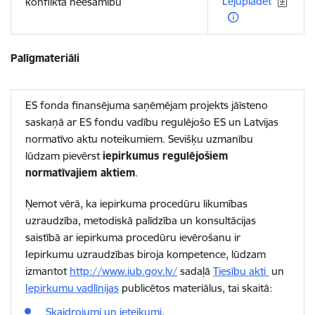
Lejuplādēt
konflikta neesamību
Palīgmateriāli
ES fonda finansējuma saņēmējam projekts jāīsteno
saskaņā ar ES fondu vadību regulējošo ES un Latvijas
normatīvo aktu noteikumiem. Sevišķu uzmanību
lūdzam pievērst
iepirkumus regulējošiem
normatīvajiem aktiem
.
Ņemot vērā, ka iepirkuma procedūru likumības
uzraudzība, metodiskā palīdzība un konsultācijas
saistībā ar iepirkuma procedūru ievērošanu ir
Iepirkumu uzraudzības biroja kompetence, lūdzam
izmantot
http://www.iub.gov.lv/
sadaļā
Tiesību akti
un
Iepirkumu vadlīnijas
publicētos materiālus, tai skaitā:
Skaidrojumi un ieteikumi,