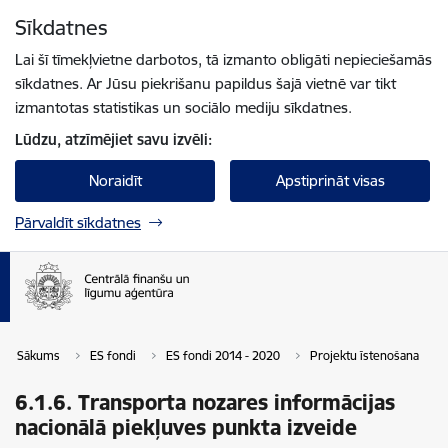
Pāriet uz lapas saturu
Sīkdatnes
Spied
lai meklētu
Enter
Lai šī tīmekļvietne darbotos, tā izmanto obligāti nepieciešamās
sīkdatnes. Ar Jūsu piekrišanu papildus šajā vietnē var tikt
izmantotas statistikas un sociālo mediju sīkdatnes.
Lūdzu, atzīmējiet savu izvēli:
Noraidīt
Apstiprināt visas
Pārvaldīt sīkdatnes
Sākums
ES fondi
ES fondi 2014 - 2020
Projektu īstenošana
6.1.6. Transporta nozares informācijas
nacionālā piekļuves punkta izveide