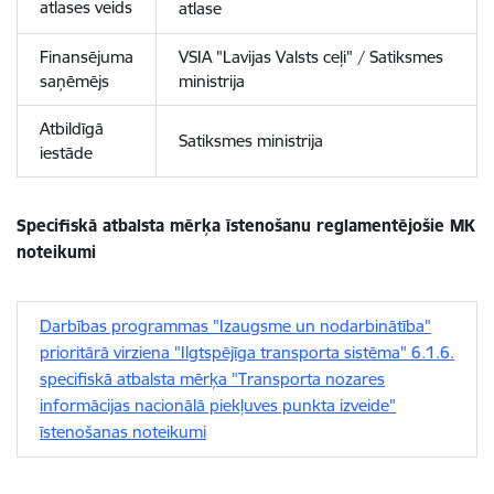
atlases veids
atlase
Finansējuma
VSIA "Lavijas Valsts ceļi" / Satiksmes
saņēmējs
ministrija
Atbildīgā
Satiksmes ministrija
iestāde
Specifiskā atbalsta mērķa īstenošanu reglamentējošie MK
noteikumi
Darbības programmas "Izaugsme un nodarbinātība"
prioritārā virziena "Ilgtspējīga transporta sistēma" 6.1.6.
specifiskā atbalsta mērķa "Transporta nozares
informācijas nacionālā piekļuves punkta izveide"
īstenošanas noteikumi