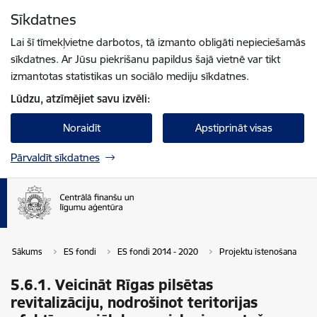
Pāriet uz lapas saturu
Sīkdatnes
Spied
lai meklētu
Enter
Lai šī tīmekļvietne darbotos, tā izmanto obligāti nepieciešamās
sīkdatnes. Ar Jūsu piekrišanu papildus šajā vietnē var tikt
izmantotas statistikas un sociālo mediju sīkdatnes.
Lūdzu, atzīmējiet savu izvēli:
Noraidīt
Apstiprināt visas
Pārvaldīt sīkdatnes
Sākums
ES fondi
ES fondi 2014 - 2020
Projektu īstenošana
5.6.1. Veicināt Rīgas pilsētas
revitalizāciju, nodrošinot teritorijas