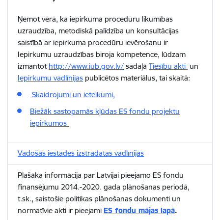
Ņemot vērā, ka iepirkuma procedūru likumības
uzraudzība, metodiskā palīdzība un konsultācijas
saistībā ar iepirkuma procedūru ievērošanu ir
Iepirkumu uzraudzības biroja kompetence, lūdzam
izmantot
http://www.iub.gov.lv/
sadaļā
Tiesību akti
un
Iepirkumu vadlīnijas
publicētos materiālus, tai skaitā:
Skaidrojumi un ieteikumi,
Biežāk sastopamās kļūdas ES fondu projektu
iepirkumos
Vadošās iestādes izstrādātās vadlīnijas
Plašāka informācija par Latvijai pieejamo ES fondu
finansējumu 2014.-2020. gada plānošanas periodā,
t.sk., saistošie politikas plānošanas dokumenti un
normatīvie akti ir pieejami
ES fondu mājas lapā
.