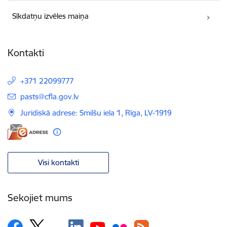
Sīkdatņu izvēles maiņa
Kontakti
+371 22099777
E-pasts:
pasts@cfla.gov.lv
Juridiskā adrese: Smilšu iela 1, Rīga, LV-1919
Visi kontakti
Sekojiet mums