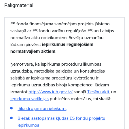
Palīgmateriāli
ES fonda finansējuma saņēmējam projekts jāīsteno
saskaņā ar ES fondu vadību regulējošo ES un Latvijas
normatīvo aktu noteikumiem. Sevišķu uzmanību
lūdzam pievērst
iepirkumus regulējošiem
normatīvajiem aktiem
.
Ņemot vērā, ka iepirkuma procedūru likumības
uzraudzība, metodiskā palīdzība un konsultācijas
saistībā ar iepirkuma procedūru ievērošanu ir
Iepirkumu uzraudzības biroja kompetence, lūdzam
izmantot
http://www.iub.gov.lv/
sadaļā
Tiesību akti
un
Iepirkumu vadlīnijas
publicētos materiālus, tai skaitā:
Skaidrojumi un ieteikumi,
Biežāk sastopamās kļūdas ES fondu projektu
iepirkumos