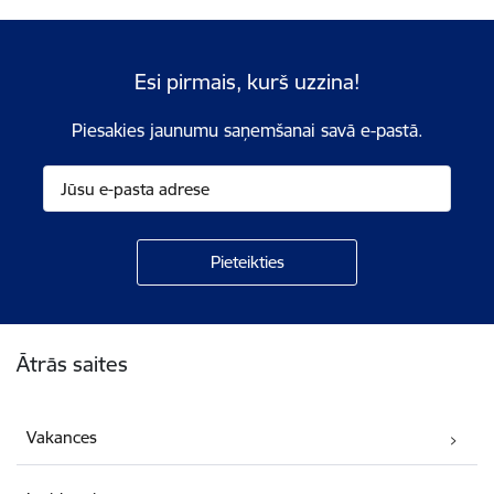
Esi pirmais, kurš uzzina!
Piesakies jaunumu saņemšanai savā e-pastā.
Kājene
Ātrās saites
Vakances