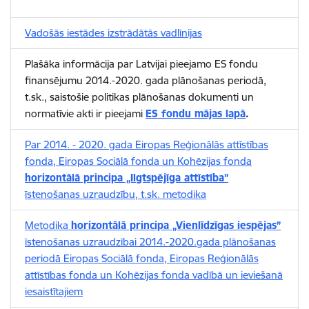
Vadošās iestādes izstrādātās vadlīnijas
Plašāka informācija par Latvijai pieejamo ES fondu
finansējumu 2014.-2020. gada plānošanas periodā,
t.sk., saistošie politikas plānošanas dokumenti un
normatīvie akti ir pieejami
ES fondu mājas lapā
.
Par 2014. - 2020. gada Eiropas Reģionālās attīstības
fonda, Eiropas Sociālā fonda un Kohēzijas fonda
horizontālā principa „Ilgtspējīga attīstība”
īstenošanas uzraudzību, t.sk. metodika
Metodika
horizontālā principa „Vienlīdzīgas iespējas”
īstenošanas uzraudzībai 2014.-2020.gada plānošanas
periodā Eiropas Sociālā fonda, Eiropas Reģionālās
attīstības fonda un Kohēzijas fonda vadībā un ieviešanā
iesaistītajiem