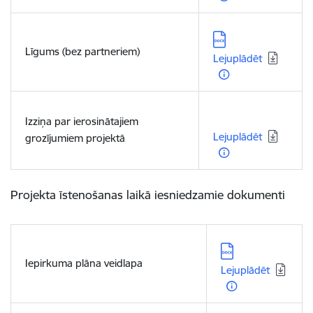
Lejupielādēt:
Līgums (bez partneriem)
Lejuplādēt
Lejupielādēt:
Izziņa par ierosinātajiem
Lejuplādēt
grozījumiem projektā
Projekta īstenošanas laikā iesniedzamie dokumenti
Lejupielādēt:
Iepirkuma plāna veidlapa
Lejuplādēt