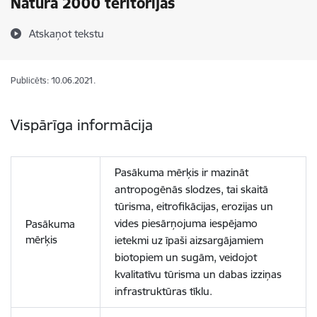
Natura 2000 teritorijās
Atskaņot tekstu
Publicēts: 10.06.2021.
Vispārīga informācija
Pasākuma mērķis ir mazināt
antropogēnās slodzes, tai skaitā
tūrisma, eitrofikācijas, erozijas un
vides piesārņojuma iespējamo
Pasākuma
mērķis
ietekmi uz īpaši aizsargājamiem
biotopiem un sugām, veidojot
kvalitatīvu tūrisma un dabas izziņas
infrastruktūras tīklu.