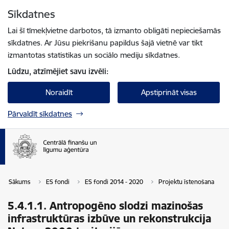
Pāriet uz lapas saturu
Sīkdatnes
Spied
lai meklētu
Enter
Lai šī tīmekļvietne darbotos, tā izmanto obligāti nepieciešamās
sīkdatnes. Ar Jūsu piekrišanu papildus šajā vietnē var tikt
izmantotas statistikas un sociālo mediju sīkdatnes.
Lūdzu, atzīmējiet savu izvēli:
Noraidīt
Apstiprināt visas
Pārvaldīt sīkdatnes
Sākums
ES fondi
ES fondi 2014 - 2020
Projektu īstenošana
5.4.1.1. Antropogēno slodzi mazinošas
infrastruktūras izbūve un rekonstrukcija