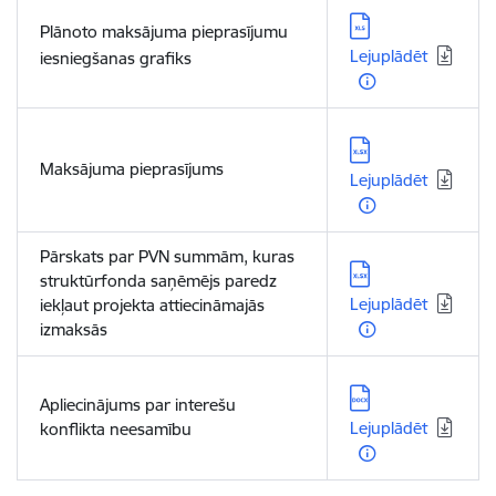
Lejupielādēt:
Plānoto maksājuma pieprasījumu
Lejuplādēt
iesniegšanas grafiks
Lejupielādēt:
Maksājuma pieprasījums
Lejuplādēt
Pārskats par PVN summām, kuras
Lejupielādēt:
struktūrfonda saņēmējs paredz
Lejuplādēt
iekļaut projekta attiecināmajās
izmaksās
Lejupielādēt:
Apliecinājums par interešu
Lejuplādēt
konflikta neesamību