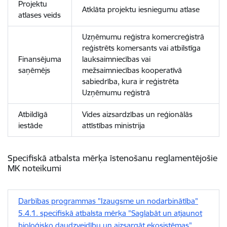
Projektu
Atklāta projektu iesniegumu atlase
atlases veids
Uzņēmumu reģistra komercreģistrā
reģistrēts komersants vai atbilstīga
Finansējuma
lauksaimniecības vai
saņēmējs
mežsaimniecības kooperatīvā
sabiedrība, kura ir reģistrēta
Uzņēmumu reģistrā
Atbildīgā
Vides aizsardzības un reģionālās
iestāde
attīstības ministrija
Specifiskā atbalsta mērķa īstenošanu reglamentējošie
MK noteikumi
Darbības programmas "Izaugsme un nodarbinātība"
5.4.1. specifiskā atbalsta mērķa "Saglabāt un atjaunot
bioloģisko daudzveidību un aizsargāt ekosistēmas"