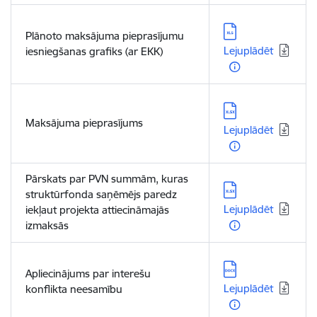
Lejupielādēt:
Plānoto maksājuma pieprasījumu
Lejuplādēt
iesniegšanas grafiks (ar EKK)
Lejupielādēt:
Maksājuma pieprasījums
Lejuplādēt
Pārskats par PVN summām, kuras
Lejupielādēt:
struktūrfonda saņēmējs paredz
Lejuplādēt
iekļaut projekta attiecināmajās
izmaksās
Lejupielādēt:
Apliecinājums par interešu
Lejuplādēt
konflikta neesamību