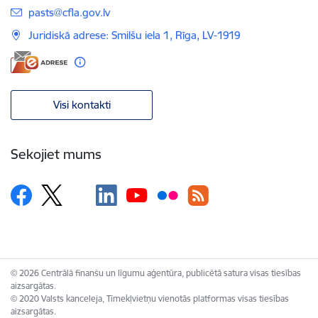
E-pasts:
pasts@cfla.gov.lv
Juridiskā adrese: Smilšu iela 1, Rīga, LV-1919
Visi kontakti
Sekojiet mums
© 2026 Centrālā finanšu un līgumu aģentūra, publicētā satura visas tiesības
aizsargātas.
© 2020 Valsts kanceleja, Tīmekļvietņu vienotās platformas visas tiesības
aizsargātas.