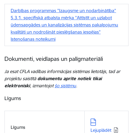
Darbības programmas "Izaugsme un nodarbinātība"
5.3.1. specifiskā atbalsta mērķa "Attīstīt un uzlabot
ūdensapgādes un kanalizācijas sistēmas pakalpojumu
kvalitāti un nodrošināt pieslēgšanas iespējas"
īstenošanas noteikumi
Dokumenti, veidlapas un palīgmateriāli
Ja esat CFLA vadības informācijas sistēmas lietotājs, tad ar
projektu saistītā
dokumentu aprite notiek tikai
elektroniski
, izmantojot
šo sistēmu
.
Līgums
Lejupielādēt:
Līgums
Lejuplādēt