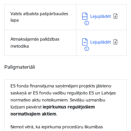
Valsts atbalsta pašpārbaudes
Lejupielādēt:
Lejuplādēt
lapa
Atmaksājamās palīdzības
Lejupielādēt:
Lejuplādēt
metodika
Palīgmateriāli
ES fonda finansējuma saņēmējam projekts jāīsteno
saskaņā ar ES fondu vadību regulējošo ES un Latvijas
normatīvo aktu noteikumiem. Sevišķu uzmanību
lūdzam pievērst
iepirkumus regulējošiem
normatīvajiem aktiem
.
Ņemot vērā, ka iepirkuma procedūru likumības