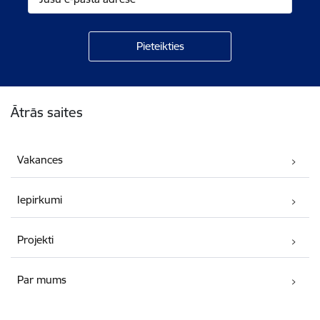
Kājene
Ātrās saites
Vakances
Iepirkumi
Projekti
Par mums