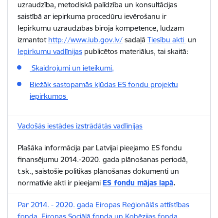
uzraudzība, metodiskā palīdzība un konsultācijas
saistībā ar iepirkuma procedūru ievērošanu ir
Iepirkumu uzraudzības biroja kompetence, lūdzam
izmantot
http://www.iub.gov.lv/
sadaļā
Tiesību akti
un
Iepirkumu vadlīnijas
publicētos materiālus, tai skaitā:
Skaidrojumi un ieteikumi,
Biežāk sastopamās kļūdas ES fondu projektu
iepirkumos
Vadošās iestādes izstrādātās vadlīnijas
Plašāka informācija par Latvijai pieejamo ES fondu
finansējumu 2014.-2020. gada plānošanas periodā,
t.sk., saistošie politikas plānošanas dokumenti un
normatīvie akti ir pieejami
ES fondu mājas lapā
.
Par 2014. - 2020. gada Eiropas Reģionālās attīstības
fonda, Eiropas Sociālā fonda un Kohēzijas fonda