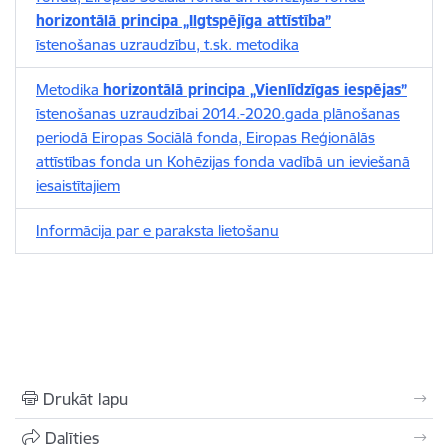
horizontālā principa „Ilgtspējīga attīstība”
īstenošanas uzraudzību, t.sk. metodika
Metodika
horizontālā principa „Vienlīdzīgas iespējas”
īstenošanas uzraudzībai 2014.-2020.gada plānošanas
periodā Eiropas Sociālā fonda, Eiropas Reģionālās
attīstības fonda un Kohēzijas fonda vadībā un ieviešanā
iesaistītajiem
Informācija par e paraksta lietošanu
Drukāt lapu
Dalīties