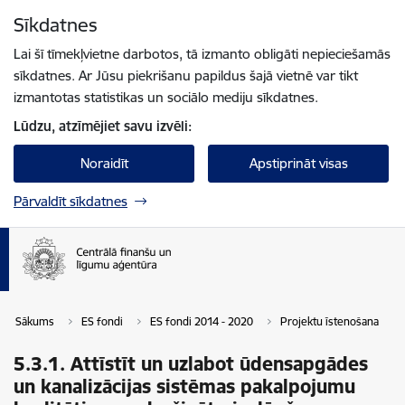
Pāriet uz lapas saturu
Sīkdatnes
Spied
lai meklētu
Enter
Lai šī tīmekļvietne darbotos, tā izmanto obligāti nepieciešamās
sīkdatnes. Ar Jūsu piekrišanu papildus šajā vietnē var tikt
izmantotas statistikas un sociālo mediju sīkdatnes.
Lūdzu, atzīmējiet savu izvēli:
Noraidīt
Apstiprināt visas
Pārvaldīt sīkdatnes
Sākums
ES fondi
ES fondi 2014 - 2020
Projektu īstenošana
5.3.1. Attīstīt un uzlabot ūdensapgādes
un kanalizācijas sistēmas pakalpojumu