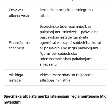
Ierobežota projektu iesniegumu
Projektu
atlases veids
atlase
Sabiedrisko ūdenssaimniecības
pakalpojumu sniedzējs – pašvaldība,
pašvaldības iestāde (tai skaitā
Finansējuma
aģentūra) vai kapitālsabiedrība, kurai
saņēmējs
ar pašvaldību noslēgts pakalpojumu
līgums par sabiedrisko
ūdenssaimniecības pakalpojumu
sniegšanu
Atbildīgā
Vides aizsardzības un reģionālās
iestāde
attīstības ministrija
Specifiskā atbalsta mērķa īstenošanu reglamentējošie MK
noteikumi