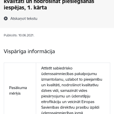
kvalitāti un nodrošināt pieslēgšanas
iespējas, 1. kārta
Atskaņot tekstu
Publicēts: 10.06.2021.
Vispārīga informācija
Attīstīt sabiedrisko
ūdenssaimniecības pakalpojumu
izmantošanu, uzlabot to pieejamību
un kvalitāti, nodrošinot kvalitatīvu
Pasākuma
dzīves vidi, samazināt vides
mērķis
piesārņojumu un ūdenstilpju
eitrofikāciju un veicināt Eiropas
Savienības direktīvu prasību izpildi
ūdenssaimniecības jomā