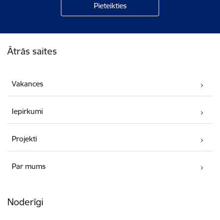
Kājene
Ātrās saites
Vakances
Iepirkumi
Projekti
Par mums
Noderīgi