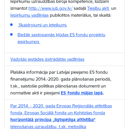
Iepirkumu uzraudzības biroja kompetence, lūdzam
izmantot
http://www.iub.gov.lv/
sadaļā
Tiesību akti
un
Iepirkumu vadlīnijas
publicētos materiālus, tai skaitā:
Skaidrojumi un ieteikumi,
Biežāk sastopamās kļūdas ES fondu projektu
iepirkumos
Vadošās iestādes izstrādātās vadlīnijas
Plašāka informācija par Latvijai pieejamo ES fondu
finansējumu 2014.-2020. gada plānošanas periodā,
t.sk., saistošie politikas plānošanas dokumenti un
normatīvie akti ir pieejami
ES fondu mājas lapā
.
Par 2014. - 2020. gada Eiropas Reģionālās attīstības
fonda, Eiropas Sociālā fonda un Kohēzijas fonda
horizontālā principa „Ilgtspējīga attīstība”
īstenošanas uzraudzību, t.sk. metodika