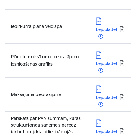
Lejupielādēt:
Iepirkuma plāna veidlapa
Lejuplādēt
Lejupielādēt:
Plānoto maksājuma pieprasījumu
Lejuplādēt
iesniegšanas grafiks
Lejupielādēt:
Maksājuma pieprasījums
Lejuplādēt
Pārskats par PVN summām, kuras
Lejupielādēt:
struktūrfonda saņēmējs paredz
Lejuplādēt
iekļaut projekta attiecināmajās