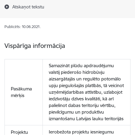
Atskaņot tekstu
Publicēts: 10.06.2021.
Vispārīga informācija
Samazināt plūdu apdraudējumu
valstij piederošo hidrobūvju
aizsargātajās un regulēto potomālo
upju piegulošajās platībās, tā veicinot
Pasākuma
uzņēmējdarbības attīstību, uzlabojot
mērķis
iedzīvotāju dzīves kvalitāti, kā arī
palielinot dabas teritoriju vērtību,
pievilcīgumu un produktīvu
izmantošanu Latvijas lauku teritorijās
Ierobežota projektu iesniegumu
Projektu