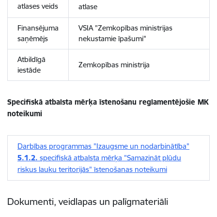
atlases veids
atlase
Finansējuma
VSIA "Zemkopības ministrijas
saņēmējs
nekustamie īpašumi"
Atbildīgā
Zemkopības ministrija
iestāde
Specifiskā atbalsta mērķa īstenošanu reglamentējošie MK
noteikumi
Darbības programmas "Izaugsme un nodarbinātība"
5.1.2.
specifiskā atbalsta mērķa "Samazināt plūdu
riskus lauku teritorijās" īstenošanas noteikumi
Dokumenti, veidlapas un palīgmateriāli