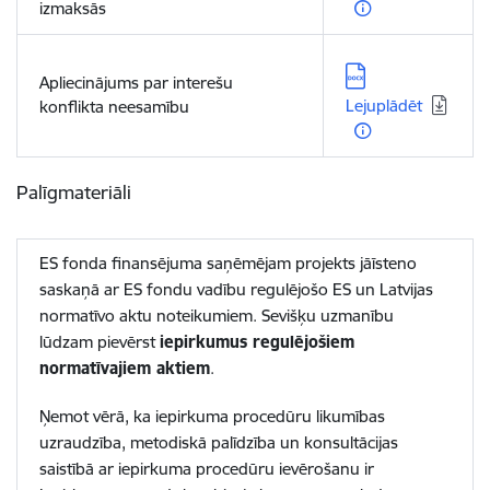
izmaksās
Lejupielādēt:
Apliecinājums par interešu
Lejuplādēt
konflikta neesamību
Palīgmateriāli
ES fonda finansējuma saņēmējam projekts jāīsteno
saskaņā ar ES fondu vadību regulējošo ES un Latvijas
normatīvo aktu noteikumiem. Sevišķu uzmanību
lūdzam pievērst
iepirkumus regulējošiem
normatīvajiem aktiem
.
Ņemot vērā, ka iepirkuma procedūru likumības
uzraudzība, metodiskā palīdzība un konsultācijas
saistībā ar iepirkuma procedūru ievērošanu ir