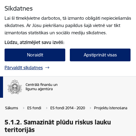
Pāriet uz lapas saturu
Sīkdatnes
Spied
lai meklētu
Enter
Lai šī tīmekļvietne darbotos, tā izmanto obligāti nepieciešamās
sīkdatnes. Ar Jūsu piekrišanu papildus šajā vietnē var tikt
izmantotas statistikas un sociālo mediju sīkdatnes.
Lūdzu, atzīmējiet savu izvēli:
Noraidīt
Apstiprināt visas
Pārvaldīt sīkdatnes
Sākums
ES fondi
ES fondi 2014 - 2020
Projektu īstenošana
5.1.2. Samazināt plūdu riskus lauku
teritorijās