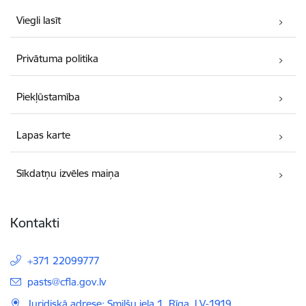
Viegli lasīt
Privātuma politika
Piekļūstamība
Lapas karte
Sīkdatņu izvēles maiņa
Kontakti
+371 22099777
E-pasts:
pasts@cfla.gov.lv
Juridiskā adrese: Smilšu iela 1, Rīga, LV-1919