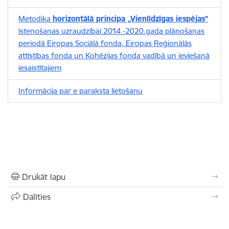
Metodika
horizontālā principa „Vienlīdzīgas iespējas”
īstenošanas uzraudzībai 2014.-2020.gada plānošanas
periodā Eiropas Sociālā fonda, Eiropas Reģionālās
attīstības fonda un Kohēzijas fonda vadībā un ieviešanā
iesaistītajiem
Informācija par e paraksta lietošanu
Drukāt lapu
Dalīties