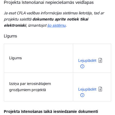
Projekta īstenošanai nepieciešamās veidlapas
Ja esat CFLA vadības informācijas sistēmas lietotājs, tad ar
projektu saistītā
dokumentu aprite notiek tikai
elektroniski
, izmantojot
šo sistēmu
.
Līgums
Lejupielādēt:
Līgums
Lejuplādēt
Lejupielādēt:
Izziņa par ierosinātajiem
Lejuplādēt
grozījumiem projektā
Projekta īstenošanas laikā iesniedzamie dokumenti