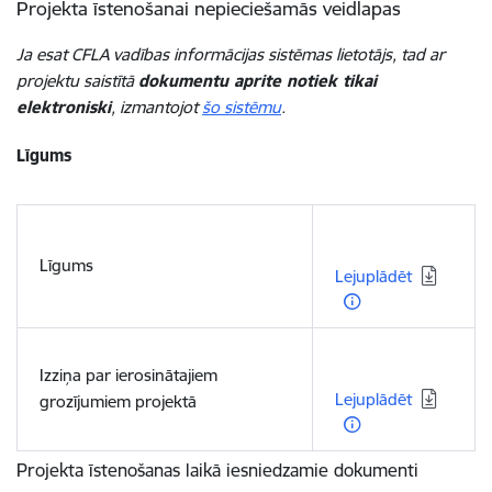
Projekta īstenošanai nepieciešamās veidlapas
Ja esat CFLA vadības informācijas sistēmas lietotājs, tad ar
projektu saistītā
dokumentu aprite notiek tikai
elektroniski
, izmantojot
šo sistēmu
.
Līgums
Lejupielādēt:
Līgums
Lejuplādēt
Lejupielādēt:
Izziņa par ierosinātajiem
Lejuplādēt
grozījumiem projektā
Projekta īstenošanas laikā iesniedzamie dokumenti