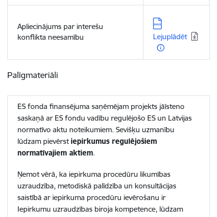
Lejupielādēt:
Apliecinājums par interešu
Lejuplādēt
konflikta neesamību
Palīgmateriāli
ES fonda finansējuma saņēmējam projekts jāīsteno
saskaņā ar ES fondu vadību regulējošo ES un Latvijas
normatīvo aktu noteikumiem. Sevišķu uzmanību
lūdzam pievērst
iepirkumus regulējošiem
normatīvajiem aktiem
.
Ņemot vērā, ka iepirkuma procedūru likumības
uzraudzība, metodiskā palīdzība un konsultācijas
saistībā ar iepirkuma procedūru ievērošanu ir
Iepirkumu uzraudzības biroja kompetence, lūdzam