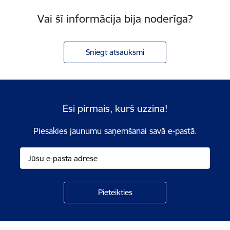
Vai šī informācija bija noderīga?
Sniegt atsauksmi
Esi pirmais, kurš uzzina!
Piesakies jaunumu saņemšanai savā e-pastā.
Kājene