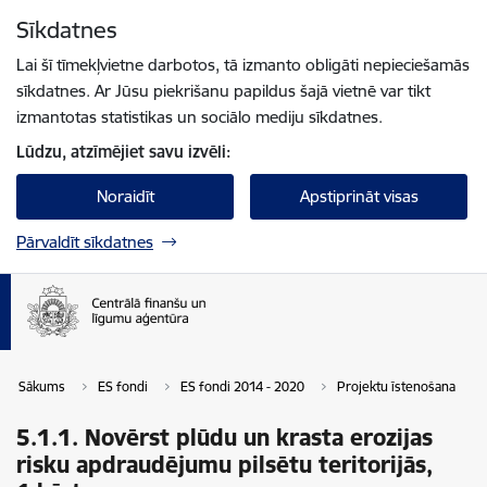
Pāriet uz lapas saturu
Sīkdatnes
Spied
lai meklētu
Enter
Lai šī tīmekļvietne darbotos, tā izmanto obligāti nepieciešamās
sīkdatnes. Ar Jūsu piekrišanu papildus šajā vietnē var tikt
izmantotas statistikas un sociālo mediju sīkdatnes.
Lūdzu, atzīmējiet savu izvēli:
Noraidīt
Apstiprināt visas
Pārvaldīt sīkdatnes
Sākums
ES fondi
ES fondi 2014 - 2020
Projektu īstenošana
5.1.1. Novērst plūdu un krasta erozijas
risku apdraudējumu pilsētu teritorijās,