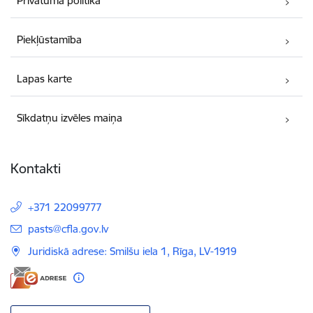
Privātuma politika
Piekļūstamība
Lapas karte
Sīkdatņu izvēles maiņa
Kontakti
+371 22099777
E-pasts:
pasts@cfla.gov.lv
Juridiskā adrese: Smilšu iela 1, Rīga, LV-1919