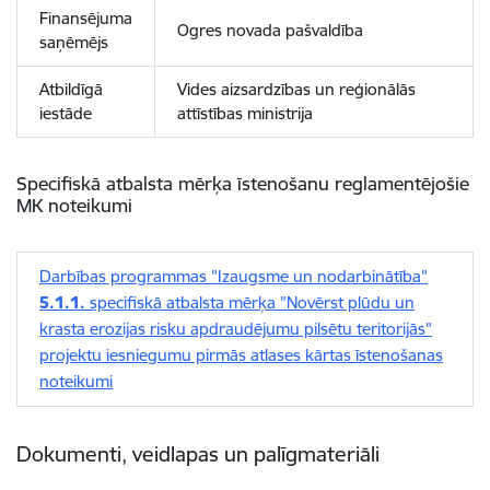
Finansējuma
Ogres novada pašvaldība
saņēmējs
Atbildīgā
Vides aizsardzības un reģionālās
iestāde
attīstības ministrija
Specifiskā atbalsta mērķa īstenošanu reglamentējošie
MK noteikumi
Darbības programmas "Izaugsme un nodarbinātība"
5.1.1.
specifiskā atbalsta mērķa "Novērst plūdu un
krasta erozijas risku apdraudējumu pilsētu teritorijās"
projektu iesniegumu pirmās atlases kārtas īstenošanas
noteikumi
Dokumenti, veidlapas un palīgmateriāli