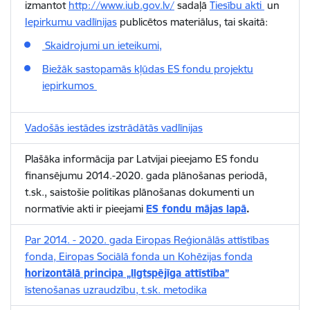
izmantot
http://www.iub.gov.lv/
sadaļā
Tiesību akti
un
Iepirkumu vadlīnijas
publicētos materiālus, tai skaitā:
Skaidrojumi un ieteikumi,
Biežāk sastopamās kļūdas ES fondu projektu
iepirkumos
Vadošās iestādes izstrādātās vadlīnijas
Plašāka informācija par Latvijai pieejamo ES fondu
finansējumu 2014.-2020. gada plānošanas periodā,
t.sk., saistošie politikas plānošanas dokumenti un
normatīvie akti ir pieejami
ES fondu mājas lapā
.
Par 2014. - 2020. gada Eiropas Reģionālās attīstības
fonda, Eiropas Sociālā fonda un Kohēzijas fonda
horizontālā principa „Ilgtspējīga attīstība”
īstenošanas uzraudzību, t.sk. metodika