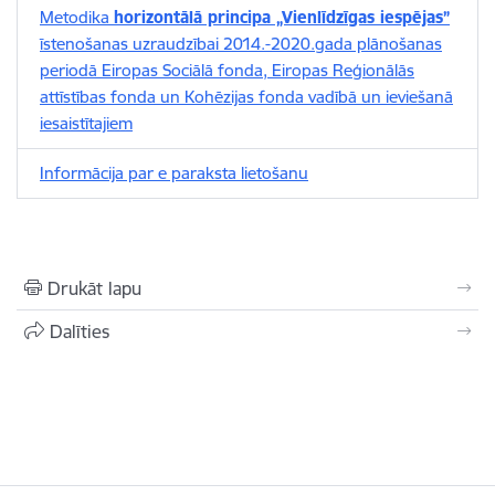
Metodika
horizontālā principa „Vienlīdzīgas iespējas”
īstenošanas uzraudzībai 2014.-2020.gada plānošanas
periodā Eiropas Sociālā fonda, Eiropas Reģionālās
attīstības fonda un Kohēzijas fonda vadībā un ieviešanā
iesaistītajiem
Informācija par e paraksta lietošanu
Drukāt lapu
Dalīties