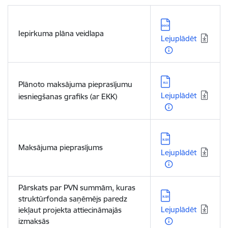
Lejupielādēt:
Iepirkuma plāna veidlapa
Lejuplādēt
Lejupielādēt:
Plānoto maksājuma pieprasījumu
Lejuplādēt
iesniegšanas grafiks (ar EKK)
Lejupielādēt:
Maksājuma pieprasījums
Lejuplādēt
Pārskats par PVN summām, kuras
Lejupielādēt:
struktūrfonda saņēmējs paredz
Lejuplādēt
iekļaut projekta attiecināmajās
izmaksās