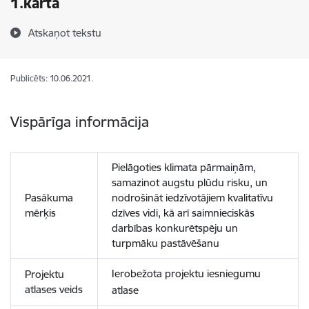
1.kārta
Atskaņot tekstu
Publicēts: 10.06.2021.
Vispārīga informācija
Pielāgoties klimata pārmaiņām,
samazinot augstu plūdu risku, un
Pasākuma
nodrošināt iedzīvotājiem kvalitatīvu
mērķis
dzīves vidi, kā arī saimnieciskās
darbības konkurētspēju un
turpmāku pastāvēšanu
Ierobežota projektu iesniegumu
Projektu
atlases veids
atlase