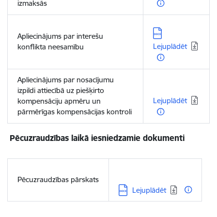
izmaksās
Lejupielādēt:
Apliecinājums par interešu
Lejuplādēt
konflikta neesamību
Apliecinājums par nosacījumu
Lejupielādēt:
izpildi attiecībā uz piešķirto
Lejuplādēt
kompensāciju apmēru un
pārmērīgas kompensācijas kontroli
Pēcuzraudzības laikā iesniedzamie dokumenti
Pēcuzraudzības pārskats
Lejupielādēt:
Lejuplādēt