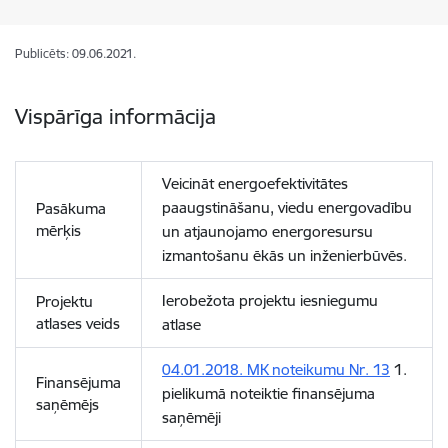
Publicēts: 09.06.2021.
Vispārīga informācija
Veicināt energoefektivitātes
paaugstināšanu, viedu energovadību
Pasākuma
mērķis
un atjaunojamo energoresursu
izmantošanu ēkās un inženierbūvēs.
Ierobežota projektu iesniegumu
Projektu
atlases veids
atlase
04.01.2018. MK noteikumu Nr. 13
1.
Finansējuma
pielikumā noteiktie finansējuma
saņēmējs
saņēmēji