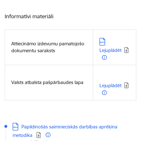
Informatīvi materiāli
Lejupielādēt:
Attiecināmo izdevumu pamatojošo
Lejuplādēt
dokumentu saraksts
Lejupielādēt:
Valsts atbalsta pašpārbaudes lapa
Lejuplādēt
Lejupielādēt:
Papildinošās saimnieciskās darbības aprēķina
metodika