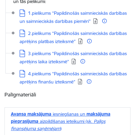
un tās pielikumi:
Lejupielādēt:
1.pielikums “Papildinošās saimnieciskās darbības
un saimnieciskās darbības piemēri”
Lejupielādēt:
2.pielikums “Papildinošās saimnieciskās darbības
aprēķins platības izteiksmē”
Lejupielādēt:
3.pielikums “Papildinošās saimnieciskās darbības
aprēķins laika izteiksmē”
Lejupielādēt:
4.pielikums “Papildinošās saimnieciskās darbības
aprēķins finanšu izteiksmē”
Palīgmateriāli
Avansa maksājuma
iesniegšanas un
maksājuma
pieprasījuma
aizpildīšanas ieteikumi (sk.
Palīgs
finansējuma saņēmējam
)