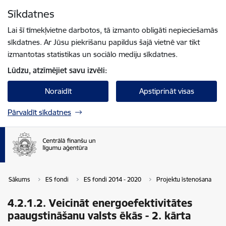
Pāriet uz lapas saturu
Sīkdatnes
Spied
lai meklētu
Enter
Lai šī tīmekļvietne darbotos, tā izmanto obligāti nepieciešamās
sīkdatnes. Ar Jūsu piekrišanu papildus šajā vietnē var tikt
izmantotas statistikas un sociālo mediju sīkdatnes.
Lūdzu, atzīmējiet savu izvēli:
Noraidīt
Apstiprināt visas
Pārvaldīt sīkdatnes
Sākums
ES fondi
ES fondi 2014 - 2020
Projektu īstenošana
4.2.1.2. Veicināt energoefektivitātes
paaugstināšanu valsts ēkās - 2. kārta