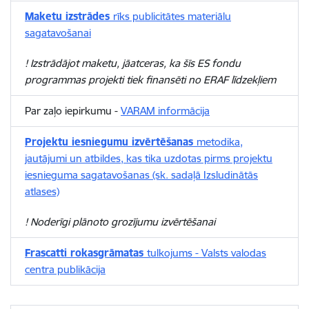
Maketu izstrādes
rīks publicitātes materiālu
sagatavošanai
! Izstrādājot maketu, jāatceras, ka šīs ES fondu
programmas projekti tiek finansēti no ERAF līdzekļiem
Par zaļo iepirkumu -
VARAM informācija
Projektu iesniegumu izvērtēšanas
metodika,
jautājumi un atbildes, kas tika uzdotas pirms projektu
iesnieguma sagatavošanas (sk. sadaļā Izsludinātās
atlases)
! Noderīgi plānoto grozījumu izvērtēšanai
Frascatti rokasgrāmatas
tulkojums - Valsts valodas
centra publikācija