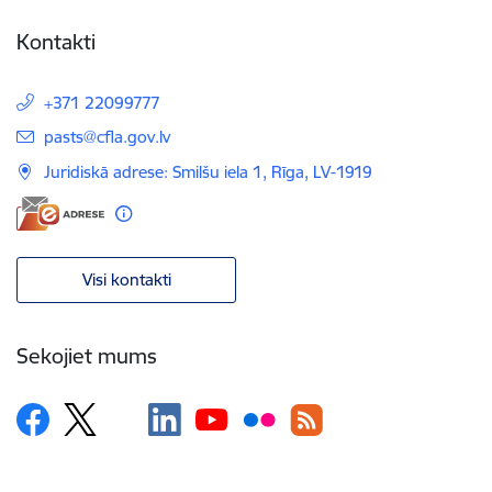
Kontakti
+371 22099777
E-pasts:
pasts@cfla.gov.lv
Juridiskā adrese: Smilšu iela 1, Rīga, LV-1919
Visi kontakti
Sekojiet mums