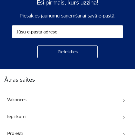
Esi pirmais, kurš uzzina!
Piesakies jaunumu saņemšanai savā e-pastā.
Kājene
Ātrās saites
Vakances
Iepirkumi
Projekti