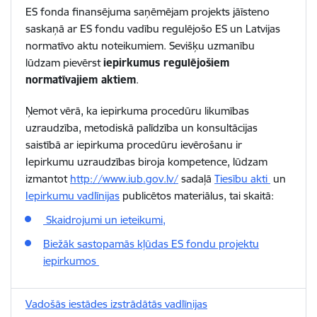
ES fonda finansējuma saņēmējam projekts jāīsteno
saskaņā ar ES fondu vadību regulējošo ES un Latvijas
normatīvo aktu noteikumiem. Sevišķu uzmanību
lūdzam pievērst
iepirkumus regulējošiem
normatīvajiem aktiem
.
Ņemot vērā, ka iepirkuma procedūru likumības
uzraudzība, metodiskā palīdzība un konsultācijas
saistībā ar iepirkuma procedūru ievērošanu ir
Iepirkumu uzraudzības biroja kompetence, lūdzam
izmantot
http://www.iub.gov.lv/
sadaļā
Tiesību akti
un
Iepirkumu vadlīnijas
publicētos materiālus, tai skaitā:
Skaidrojumi un ieteikumi,
Biežāk sastopamās kļūdas ES fondu projektu
iepirkumos
Vadošās iestādes izstrādātās vadlīnijas