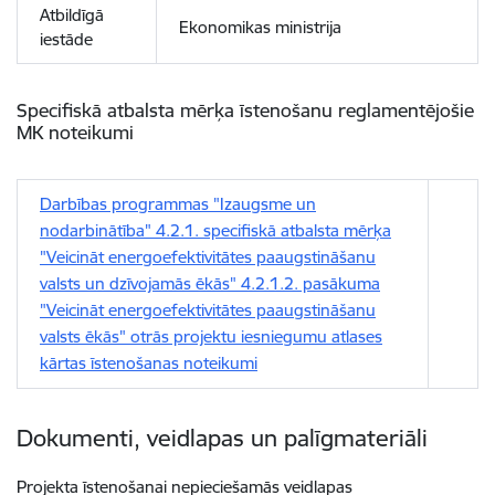
Atbildīgā
Ekonomikas ministrija
iestāde
Specifiskā atbalsta mērķa īstenošanu reglamentējošie
MK noteikumi
Darbības programmas "Izaugsme un
nodarbinātība" 4.2.1. specifiskā atbalsta mērķa
"Veicināt energoefektivitātes paaugstināšanu
valsts un dzīvojamās ēkās" 4.2.1.2. pasākuma
"Veicināt energoefektivitātes paaugstināšanu
valsts ēkās" otrās projektu iesniegumu atlases
kārtas īstenošanas noteikumi
Dokumenti, veidlapas un palīgmateriāli
Projekta īstenošanai nepieciešamās veidlapas