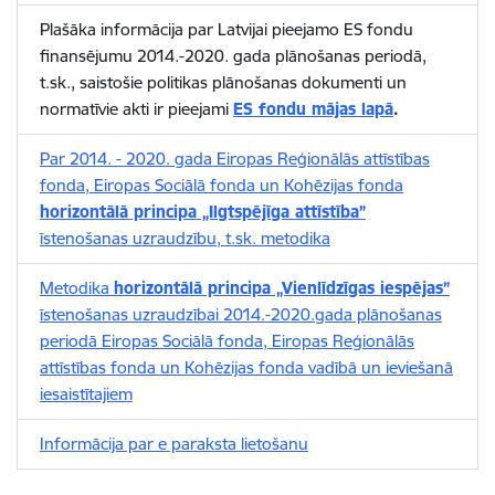
Plašāka informācija par Latvijai pieejamo ES fondu
finansējumu 2014.-2020. gada plānošanas periodā,
t.sk., saistošie politikas plānošanas dokumenti un
normatīvie akti ir pieejami
ES fondu mājas lapā
.
Par 2014. - 2020. gada Eiropas Reģionālās attīstības
fonda, Eiropas Sociālā fonda un Kohēzijas fonda
horizontālā principa „Ilgtspējīga attīstība”
īstenošanas uzraudzību, t.sk. metodika
Metodika
horizontālā principa „Vienlīdzīgas iespējas”
īstenošanas uzraudzībai 2014.-2020.gada plānošanas
periodā Eiropas Sociālā fonda, Eiropas Reģionālās
attīstības fonda un Kohēzijas fonda vadībā un ieviešanā
iesaistītajiem
Informācija par e paraksta lietošanu