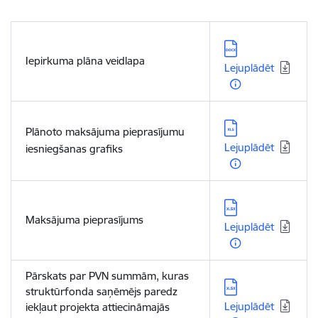
Lejupielādēt:
Iepirkuma plāna veidlapa
Lejuplādēt
Lejupielādēt:
Plānoto maksājuma pieprasījumu
Lejuplādēt
iesniegšanas grafiks
Lejupielādēt:
Maksājuma pieprasījums
Lejuplādēt
Pārskats par PVN summām, kuras
Lejupielādēt:
struktūrfonda saņēmējs paredz
Lejuplādēt
iekļaut projekta attiecināmajās