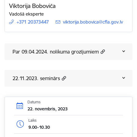
Viktorija Boboviča
Vadošā eksperte
+371 20373447
E-pasts:
viktorija.bobovica@cfla.gov.lv
Par 09.04.2024. nolikuma grozījumiem
22.11.2023. seminārs
Datums
22. novembris, 2023
Laiks
9.00–10.30