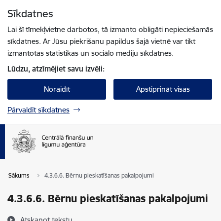
Pāriet uz lapas saturu
Sīkdatnes
Spied
lai meklētu
Enter
Lai šī tīmekļvietne darbotos, tā izmanto obligāti nepieciešamās
sīkdatnes. Ar Jūsu piekrišanu papildus šajā vietnē var tikt
izmantotas statistikas un sociālo mediju sīkdatnes.
Lūdzu, atzīmējiet savu izvēli:
Noraidīt
Apstiprināt visas
Pārvaldīt sīkdatnes
Sākums
4.3.6.6. Bērnu pieskatīšanas pakalpojumi
4.3.6.6. Bērnu pieskatīšanas pakalpojumi
Atskaņot tekstu