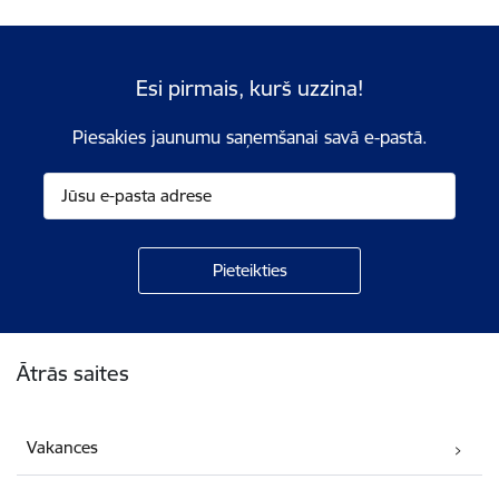
Esi pirmais, kurš uzzina!
Piesakies jaunumu saņemšanai savā e-pastā.
Kājene
Ātrās saites
Vakances