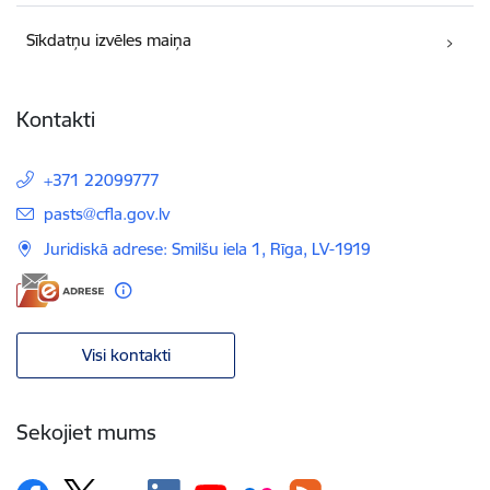
Sīkdatņu izvēles maiņa
Kontakti
+371 22099777
E-pasts:
pasts@cfla.gov.lv
Juridiskā adrese: Smilšu iela 1, Rīga, LV-1919
Visi kontakti
Sekojiet mums