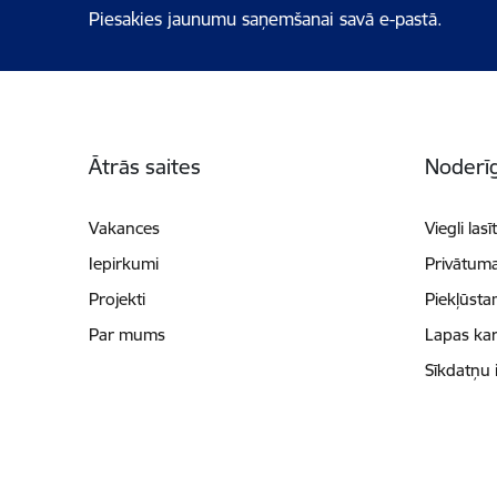
Piesakies jaunumu saņemšanai savā e-pastā.
Kājene
Ātrās saites
Noderīg
Vakances
Viegli lasī
Iepirkumi
Privātuma
Projekti
Piekļūsta
Par mums
Lapas kar
Sīkdatņu 