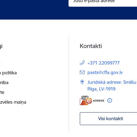
i
Kontakti
t
+371 22099777
E-pasts:
pasts@cfla.gov.lv
 politika
Juridiskā adrese: Smilšu 
mība
Rīga, LV-1919
te
izvēles maiņa
Visi kontakti