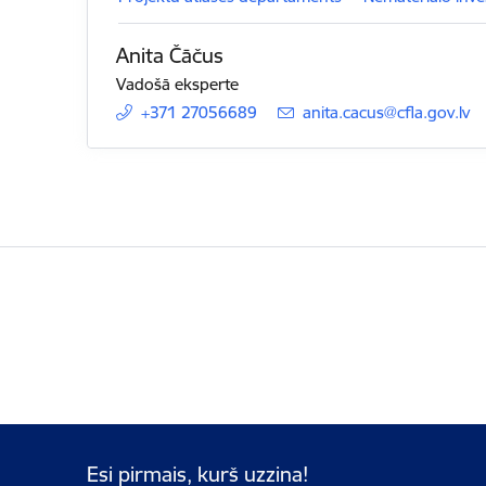
Anita Čāčus
Vadošā eksperte
+371 27056689
E-pasts:
anita.cacus@cfla.gov.lv
Esi pirmais, kurš uzzina!