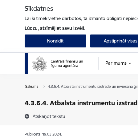
Pāriet uz lapas saturu
Sīkdatnes
Lai šī tīmekļvietne darbotos, tā izmanto obligāti nepiec
Lūdzu, atzīmējiet savu izvēli:
Noraidīt
Apstiprināt visas
Par mums
Sākums
4.3.6.4. Atbalsta instrumentu izstrāde un ieviešana ģi
4.3.6.4. Atbalsta instrumentu izstrād
Atskaņot tekstu
Publicēts: 19.03.2024.