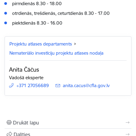
pirmdienās 8.30 - 18.00
otrdienās, trešdienās, ceturtdienās 8.30 - 17.00
piektdienās 8.30 - 16.00
Projektu atlases departaments
Nemateriālo investīciju projektu atlases nodaļa
Anita Čāčus
Vadošā eksperte
+371 27056689
E-pasts:
anita.cacus@cfla.gov.lv
Drukāt lapu
Dalīties