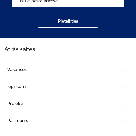
Kājene
Ātrās saites
Vakances
Iepirkumi
Projekti
Par mums