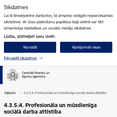
Pāriet uz lapas saturu
Sīkdatnes
Spied
lai meklētu
Enter
Lai šī tīmekļvietne darbotos, tā izmanto obligāti nepieciešamās
sīkdatnes. Ar Jūsu piekrišanu papildus šajā vietnē var tikt
izmantotas statistikas un sociālo mediju sīkdatnes.
Lūdzu, atzīmējiet savu izvēli:
Noraidīt
Apstiprināt visas
Pārvaldīt sīkdatnes
Sākums
4.3.5.4. Profesionāla un mūsdienīga sociālā darba attīstība
4.3.5.4. Profesionāla un mūsdienīga
sociālā darba attīstība