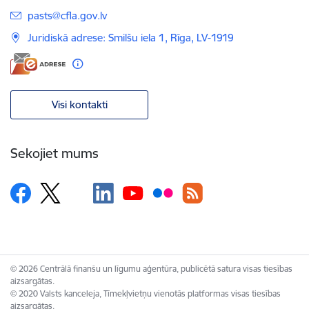
E-pasts:
pasts@cfla.gov.lv
Juridiskā adrese: Smilšu iela 1, Rīga, LV-1919
Visi kontakti
Sekojiet mums
© 2026 Centrālā finanšu un līgumu aģentūra, publicētā satura visas tiesības
aizsargātas.
© 2020 Valsts kanceleja, Tīmekļvietņu vienotās platformas visas tiesības
aizsargātas.