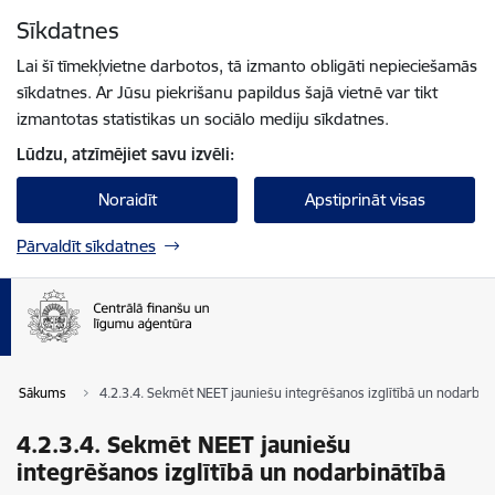
Pāriet uz lapas saturu
Sīkdatnes
Spied
lai meklētu
Enter
Lai šī tīmekļvietne darbotos, tā izmanto obligāti nepieciešamās
sīkdatnes. Ar Jūsu piekrišanu papildus šajā vietnē var tikt
izmantotas statistikas un sociālo mediju sīkdatnes.
Lūdzu, atzīmējiet savu izvēli:
Noraidīt
Apstiprināt visas
Pārvaldīt sīkdatnes
Sākums
4.2.3.4. Sekmēt NEET jauniešu integrēšanos izglītībā un nodarbinā
4.2.3.4. Sekmēt NEET jauniešu
integrēšanos izglītībā un nodarbinātībā