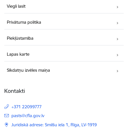
Viegli lasīt
Privātuma politika
Piekļūstamība
Lapas karte
Sīkdatņu izvēles maiņa
Kontakti
+371 22099777
E-pasts:
pasts@cfla.gov.lv
Juridiskā adrese: Smilšu iela 1, Rīga, LV-1919