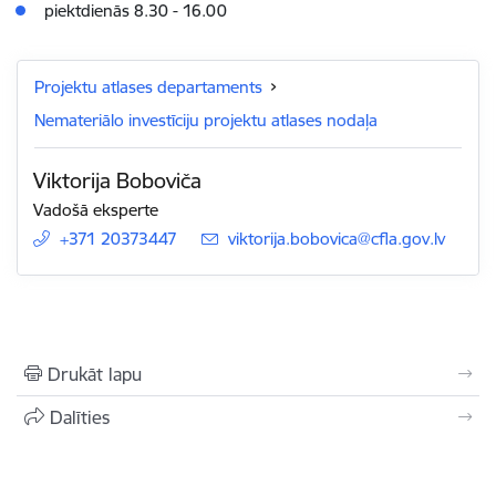
piektdienās 8.30 - 16.00
Projektu atlases departaments
Nemateriālo investīciju projektu atlases nodaļa
Viktorija Boboviča
Vadošā eksperte
+371 20373447
E-pasts:
viktorija.bobovica@cfla.gov.lv
Drukāt lapu
Dalīties