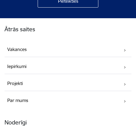
Kājene
Ātrās saites
Vakances
Iepirkumi
Projekti
Par mums
Noderīgi