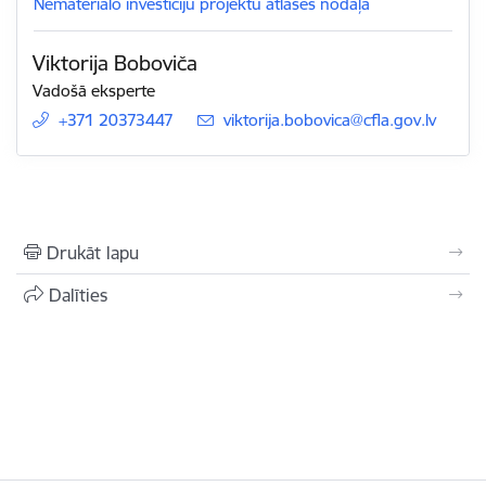
Nemateriālo investīciju projektu atlases nodaļa
Viktorija Boboviča
Vadošā eksperte
+371 20373447
E-pasts:
viktorija.bobovica@cfla.gov.lv
Drukāt lapu
Dalīties