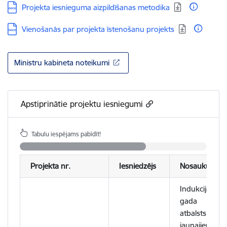
Lejupielādēt:
Projekta iesnieguma aizpildīšanas metodika
Lejupielādēt:
Vienošanās par projekta īstenošanu projekts
Ministru kabineta noteikumi
Apstiprinātie projektu iesniegumi
Tabulu iespējams pabīdīt!
Projekta nr.
Iesniedzējs
Nosaukums
Indukcijas
gada
atbalsts
jaunajiem