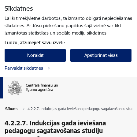
Pāriet uz lapas saturu
Sīkdatnes
Spied
lai meklētu
Enter
Lai šī tīmekļvietne darbotos, tā izmanto obligāti nepieciešamās
sīkdatnes. Ar Jūsu piekrišanu papildus šajā vietnē var tikt
izmantotas statistikas un sociālo mediju sīkdatnes.
Lūdzu, atzīmējiet savu izvēli:
Noraidīt
Apstiprināt visas
Pārvaldīt sīkdatnes
Sākums
4.2.2.7. Indukcijas gada ieviešana pedagogu sagatavošanas stud
4.2.2.7. Indukcijas gada ieviešana
pedagogu sagatavošanas studiju