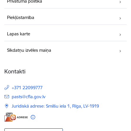
Privātuma politika
Piekļūstamība
Lapas karte
Sīkdatņu izvēles maiņa
Kontakti
+371 22099777
E-pasts:
pasts@cfla.gov.lv
Juridiskā adrese: Smilšu iela 1, Rīga, LV-1919